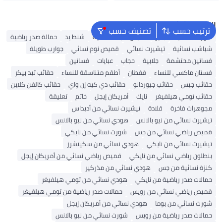
البحث الشائع
ترتيب حسب
تصنيف حسب
شورتات نسائية
بلايز
ملابس سباحة نسائية
شنط يد
حمالة صدر رياضية
شباشب نسائية
تيشيرت نسائي
قميص نوم نسائي
جوارب طويلة
فساتين محتشمة
جلابية
حجاب
عبايات
فساتين
فستان ماكسي للنساء
قفطان
أطقم متناسقة للنساء
حقائب تيد بيكر
حقائب جيس
حقائب جيوردانو
حقائب دي كيه إن واي
حقائب كالفن كلاين
حقائب تومي هيلفيغر
نايك
أمريكان إيجل
خاتم
تعليقة
مجوهرات فاخرة
قلادة
تيشيرت نسائي من أديداس
تيشيرت نسائي من نيو بالانس
هودي نسائي من نيو بالانس
قميص رياضي نسائي من جس
شورت نسائي من نايكي
تيشيرت نسائي من نايكي
هودي نسائي من سكيتشرز
بنطلون رياضي نسائي من نايكي
قميص رياضي نسائي من أمريكان إيجل
كنزة نسائية من جس
هودي نسائي من مذركير
حمالات صدر رياضية من نايكي
هودي نسائي من تومي هيلفيغر
قميص رياضي نسائي من رويس
حمالات صدر رياضية من تومي هيلفيغر
شورت نسائي من بوما
هودي نسائي من أمريكان إيجل
حمالات صدر رياضية من رويس
شورت نسائي من نيو بالانس