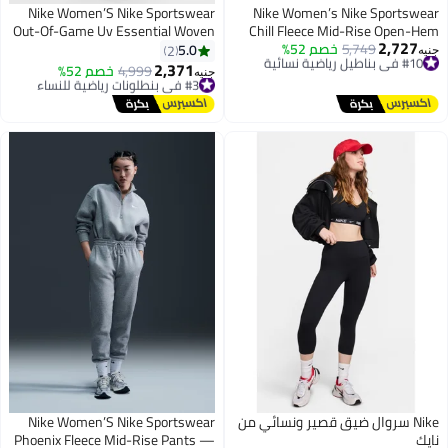
Nike Women’S Nike Sportswear
Nike Women’s Nike Sportswear
Out-Of-Game Uv Essential Woven
Chill Fleece Mid-Rise Open-Hem
2,727
Sweatpants
5,749
خصم 52%
Major Joggers
#10 في بناطيل رياضية نسائية
5.0
2
جنيه
توصيل مجاني
2,371
4,999
خصم 52%
#3 في بنطلونات رياضية للنساء
جنيه
#10 في بناطيل رياضية نسائية
توصيل مجاني
#3 في بنطلونات رياضية للنساء
Nike سروال ضيق قصير ونسائي من
Nike Women’S Nike Sportswear
نايك
Phoenix Fleece Mid-Rise Pants —