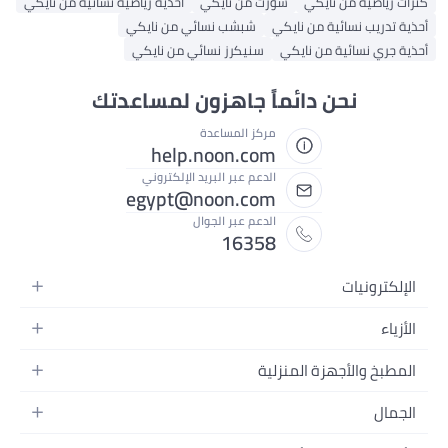
كنزات رياضية من نايكي
شورت من نايكي
أحذية رياضية نسائية من نايكي
أحذية تدريب نسائية من نايكي
شبشب نسائي من نايكي
أحذية جري نسائية من نايكي
سنيكرز نسائي من نايكي
نحن دائماً جاهزون لمساعدتك
مركز المساعدة
help.noon.com
الدعم عبر البريد الإلكتروني
egypt@noon.com
الدعم عبر الجوال
16358
الإلكترونيات
الهواتف المتحركة
الأزياء
أجهزة التابلت
أزياء نسائية
المطبخ والأجهزة المنزلية
أجهزة الكمبيوتر المحمولة
أزياء رجالية
المطبخ وأدوات الطعام
الأجهزة المنزلية
الجمال
أزياء البنات
مستلزمات السرير
الكاميرات والصور وتسجيل الفيديو
العطور النسائية