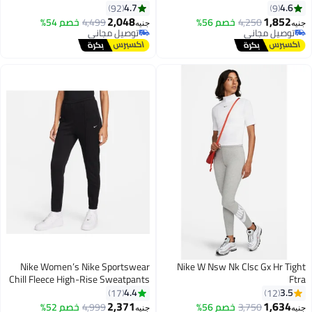
Standard
4.7
4.6
92
9
2,048
1,852
4,250
خصم 56%
4,499
خصم 54%
جنيه
جنيه
توصيل مجاني
توصيل مجاني
توصيل مجاني
توصيل مجاني
Nike Women’s Nike Sportswear
Nike W Nsw Nk Clsc Gx Hr Tight
Chill Fleece High-Rise Sweatpants
Ftra
4.4
3.5
17
12
2,371
1,634
3,750
خصم 56%
4,999
خصم 52%
جنيه
جنيه