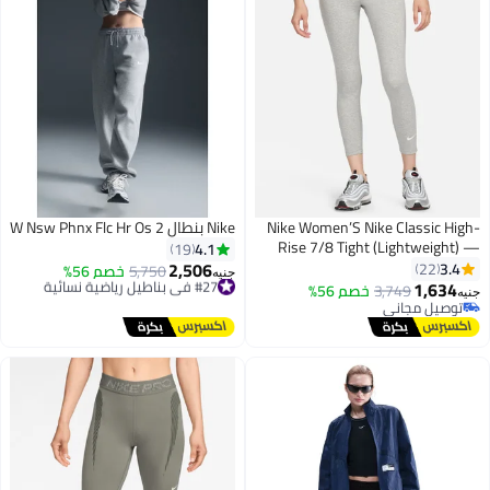
Nike Women’S Nike Classic High-
Nike بنطال W Nsw Phnx Flc Hr Os 2
Rise 7/8 Tight (Lightweight) —
4.1
19
Icon Futura
2,506
3.4
22
5,750
خصم 56%
#27 في بناطيل رياضية نسائية
جنيه
1,634
توصيل مجاني
3,749
خصم 56%
جنيه
#27 في بناطيل رياضية نسائية
توصيل مجاني
توصيل مجاني