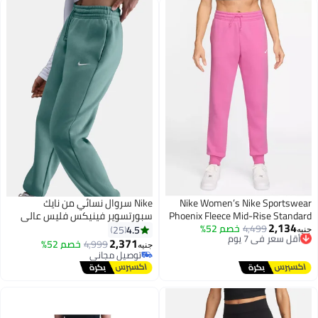
Nike Women’s Nike Sportswear
Nike سروال نسائي من نايك
Phoenix Fleece Mid-Rise Standard
سبورتسوير فينيكس فليس عالي
2,134
Pants
4,499
خصم 52%
الخصر واسع
أقل سعر في 7 يوم
4.5
25
جنيه
توصيل مجاني
2,371
4,999
خصم 52%
جنيه
أقل سعر في 7 يوم
توصيل مجاني
توصيل مجاني