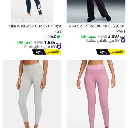
Nike W Nsw Nk Clsc Gx Hr Tight
Nike SPORTSWEAR NK CLSSC OH
Ftra
PANT
3,087
4,749
خصم 34%
#41 في بناطيل نسائية
4.0
17
جنيه
توصيل مجاني
1,634
3,750
خصم 56%
#39 في طماق المرأة
جنيه
#41 في بناطيل نسائية
توصيل مجاني
#39 في طماق المرأة