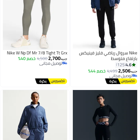
Nike سروال رياضي فليز فينيكس
Nike W Np Df Mr 7/8 Tight Tt Grx
2,700
بارتفاع متوسط
4,500
خصم 40%
جنيه
توصيل مجاني
4.6
125
توصيل مجاني
2,506
4,499
خصم 44%
جنيه
توصيل مجاني
توصيل مجاني