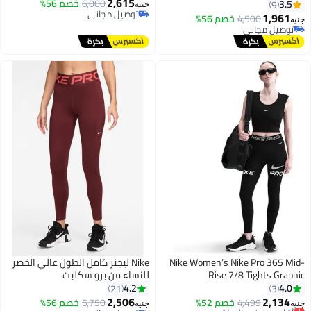
2,615
6,000
خصم 56%
3.5
9
جنيه
توصيل مجاني
1,961
4,500
خصم 56%
جنيه
توصيل مجاني
توصيل مجاني
توصيل مجاني
Nike Women’s Nike Pro 365 Mid-
Nike ليجنز كامل الطول عالي الخصر
Rise 7/8 Tights Graphic
للنساء من برو سكلبت
4.2
4.0
21
3
2,506
2,134
4,499
خصم 52%
5,750
خصم 56%
أقل سعر في السنة
جنيه
جنيه