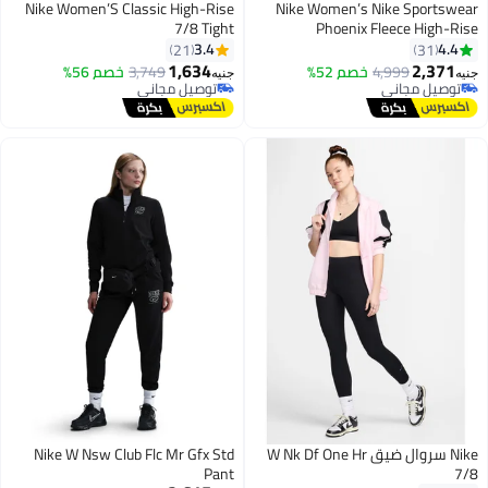
Nike Women’S Classic High-Rise
Nike Women’s Nike Sportswear
7/8 Tight
Phoenix Fleece High-Rise
Oversized Pants
3.4
4.4
21
31
1,634
2,371
4,999
خصم 52%
3,749
خصم 56%
جنيه
جنيه
توصيل مجاني
توصيل مجاني
توصيل مجاني
توصيل مجاني
Nike سروال ضيق W Nk Df One Hr
Nike W Nsw Club Flc Mr Gfx Std
Pant
7/8