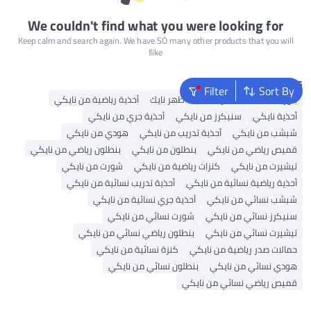
We couldn't find what you were looking for
Keep calm and search again. We have SO many other products that you will
like!
Popular Searches
Filter
Sort By
بلوزات
حقائب ظهر
حقيبة ظهر نايك
أحذية رياضية من نايكي
أحذية نايكي
سنيكرز من نايكي
أحذية جري من نايكي
شبشب من نايكي
أحذية تدريب من نايكي
هودي من نايكي
قميص رياضي من نايكي
بنطلون من نايكي
بنطلون رياضي من نايكي
تيشيرت من نايكي
كنزات رياضية من نايكي
شورت من نايكي
أحذية رياضية نسائية من نايكي
أحذية تدريب نسائية من نايكي
شبشب نسائي من نايكي
أحذية جري نسائية من نايكي
سنيكرز نسائي من نايكي
شورت نسائي من نايكي
تيشيرت نسائي من نايكي
بنطلون رياضي نسائي من نايكي
حمالات صدر رياضية من نايكي
كنزة نسائية من نايكي
هودي نسائي من نايكي
بنطلون نسائي من نايكي
قميص رياضي نسائي من نايكي