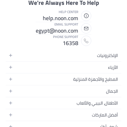
We're Always Here To Help
HELP CENTER
help.noon.com
EMAIL SUPPORT
egypt@noon.com
PHONE SUPPORT
16358
الإلكترونيات
الهواتف المتحركة
الأزياء
أجهزة التابلت
أزياء نسائية
المطبخ والأجهزة المنزلية
أجهزة الكمبيوتر المحمولة
أزياء رجالية
المطبخ وأدوات الطعام
الأجهزة المنزلية
الجمال
أزياء البنات
مستلزمات السرير
الكاميرات والصور وتسجيل الفيديو
العطور النسائية
أزياء الأولاد
الأطفال، البيبي والألعاب
مستلزمات الحمام
التلفزيونات
عطور الرجال
ساعات يد للرجال
عربات الأطفال وإكسسواراتها
ديكورات المنازل
سماعات الرأس
أفضل الماركات
المكياج
ساعات يد للنساء
مقاعد السيارات
الأجهزة المنزلية
ألعاب الفيديو
أبل
العناية بالشعر
النظارات
شوف أكثر