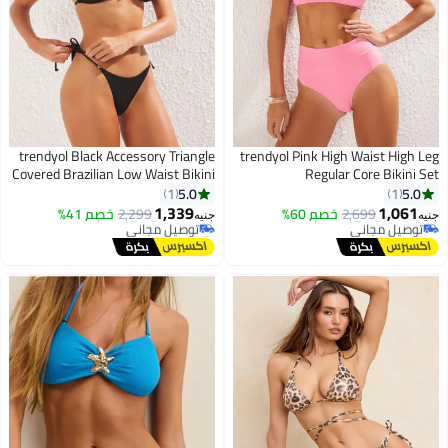
trendyol Black Accessory Triangle
trendyol Pink High Waist High Leg
Covered Brazilian Low Waist Bikini
Regular Core Bikini Set
#29 في أطقم البيكيني
Set Tbess25Bt00055
5.0
5.0
1
1
أقل سعر في 30 يوم
1,339
1,061
توصيل مجاني
2,699
خصم 60%
2,299
خصم 41%
جنيه
جنيه
بتخلّص بسرعة
#16 في أطقم البيكيني
#29 في أطقم البيكيني
أقل سعر في 7 يوم
توصيل مجاني
#16 في أطقم البيكيني