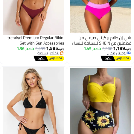
شي إن طقم بيكيني صيفي من
trendyol Premium Regular Bikini
قطعتين من SHEIN للسباحة للنساء
Set with Sun Accessories
1,585
1,199
2,200
خصم 45%
بخصر عالٍ ومتقاطع بألوان متعددة
2,499
Tbess25Bt00061
خصم 36%
جنيه
جنيه
توصيل مجاني
أقل سعر في 7 يوم
توصيل مجاني
توصيل مجاني
بتخلّص بسرعة
أقل سعر في 7 يوم