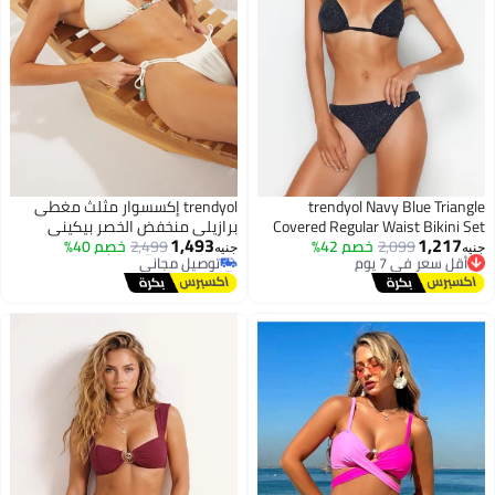
trendyol Navy Blue Triangle
trendyol إكسسوار مثلث مغطى
Covered Regular Waist Bikini Set
برازيلي منخفض الخصر بيكيني
1,493
1,217
أقل سعر في 7 يوم
2,099
Tbess23Bt00080
خصم 42%
مجموعة Tbess25Bt00056
2,499
خصم 40%
جنيه
جنيه
توصيل مجاني
#22 في أطقم البيكيني
أقل سعر في 7 يوم
أقل سعر في 7 يوم
توصيل مجاني
#22 في أطقم البيكيني