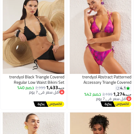
trendyol Black Triangle Covered
trendyol Abstract Patterned
Regular Low Waist Bikini Set
Accessory Triangle Covered
1,433
Regular Normal Waist Bikini Set
أقل سعر في 7 يوم
2,399
Tbess25Bt00141
خصم 40%
4.1
2
جنيه
توصيل مجاني
Tbess25Bt00015
1,274
أقل سعر في 7 يوم
2,199
خصم 42%
جنيه
أقل سعر في 7 يوم
توصيل مجاني
أقل سعر في 7 يوم