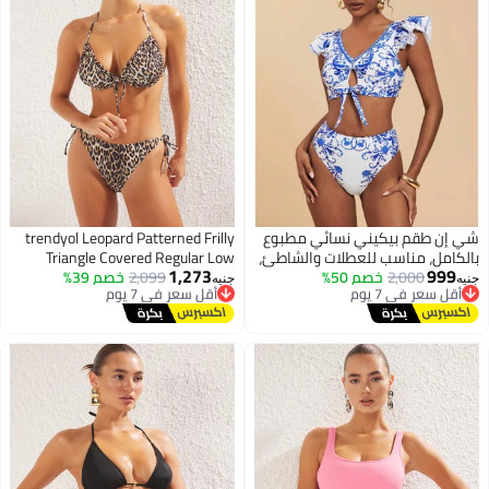
شي إن طقم بيكيني نسائي مطبوع
trendyol Leopard Patterned Frilly
بالكامل، مناسب للعطلات والشاطئ،
Triangle Covered Regular Low
1,273
999
2,000
أقل سعر في 7 يوم
خصم 50%
ملابس سباحة بطبعة زهور، مقاس
أقل سعر في 7 يوم
2,099
خصم 39%
Waist Bikini Set Tbess25Bt00100
جنيه
جنيه
توصيل مجاني
توصيل مجاني
عادي
أقل سعر في 7 يوم
أقل سعر في 7 يوم