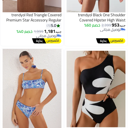
trendyol Red Triangle Covered
trendyol Black One Shoulder
Premium Star Accessory Regular
Covered Hipster High Waist
#18 في أطقم البيكيني
953
2,399
خصم 60%
Regular Basic Bikini Set
Bikini Set Tbess25Bt00064
5.0
1
أقل سعر في 7 يوم
جنيه
#3 في أطقم البيكيني
Tbess24Bt00126
1,181
توصيل مجاني
1,999
خصم 40%
جنيه
أقل سعر في 7 يوم
بتخلّص بسرعة
توصيل مجاني
تم بيع +10 مؤخرًا
#3 في أطقم البيكيني
#18 في أطقم البيكيني