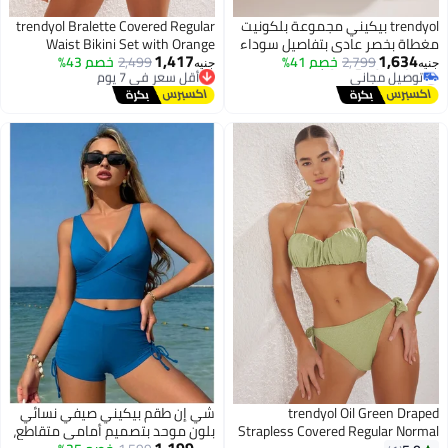
trendyol بيكيني مجموعة بلكونيت
trendyol Bralette Covered Regular
مغطاة بخصر عادي بتفاصيل سوداء
Waist Bikini Set with Orange
1,417
1,634
2,799
Tbess25Bt00058
خصم 41%
أقل سعر في 7 يوم
2,499
خصم 43%
Accessories Tbess25Bt00061
جنيه
جنيه
#40 في أطقم البيكيني
توصيل مجاني
أقل سعر في 7 يوم
أقل سعر في 7 يوم
توصيل مجاني
#40 في أطقم البيكيني
trendyol Oil Green Draped
شي إن طقم بيكيني صيفي نسائي
Strapless Covered Regular Normal
بلون موحد بتصميم أمامي متقاطع،
1,199