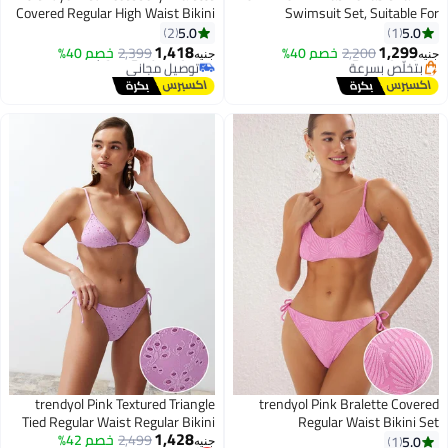
Covered Regular High Waist Bikini
Swimsuit Set, Suitable For
#44 في أطقم البيكيني
Set Tbess23Bt00073
Summer
5.0
5.0
2
1
أقل سعر في 7 يوم
1,418
1,299
2,200
خصم 40%
توصيل مجاني
2,399
خصم 40%
جنيه
جنيه
أقل سعر في 7 يوم
بتخلّص بسرعة
توصيل مجاني
#44 في أطقم البيكيني
بتخلّص بسرعة
أقل سعر في 7 يوم
trendyol Pink Textured Triangle
trendyol Pink Bralette Covered
Tied Regular Waist Regular Bikini
Regular Waist Bikini Set
1,428
Tbess25Bt00066
أقل سعر في 7 يوم
2,499
Set Tbess24Bt00082
خصم 42%
5.0
1
جنيه