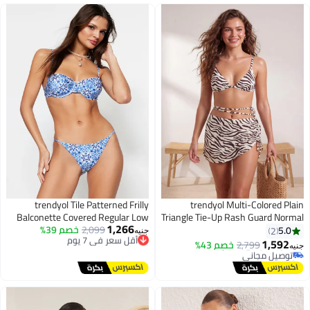
جولينياو
trendyol Tile Patterned Frilly
trendyol Multi-Colored Plain
Balconette Covered Regular Low
Triangle Tie-Up Rash Guard Normal
#13 في أطقم البيكيني
1,266
Waist Bikini Set
أقل سعر في 7 يوم
2,099
خصم 39%
Waist Bikini Set Tbess23Bt00007
5.0
2
أقل سعر في 7 يوم
جنيه
توصيل مجاني
1,592
توصيل مجاني
2,799
خصم 43%
جنيه
أقل سعر في 7 يوم
تم بيع +10 مؤخرًا
#13 في أطقم البيكيني