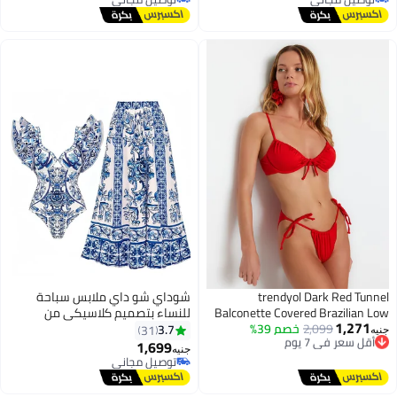
#5 في أطقم البيكيني
#4 في أطقم البيكيني
trendyol Dark Red Tunnel
شوداي شو داي ملابس سباحة
Balconette Covered Brazilian Low
للنساء بتصميم كلاسيكي من
1,271
أقل سعر في 7 يوم
2,099
خصم 39%
Waist Bikini Set Tbess22Bt0021
قطعتين مع كاش مايوه قطعة
3.7
31
جنيه
توصيل مجاني
واحدة مشدود طويل للحماية من
1,699
جنيه
20
أقل سعر في 7 يوم
أشعة الشمس مبطن للتحكم في
توصيل مجاني
توصيل مجاني
منطقة البطن مناسب للسباحة
والعطلات على البحر الأحمر من