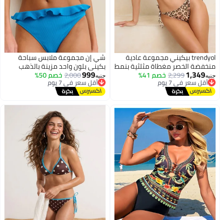
trendyol بيكيني مجموعة عادية
شي إن مجموعة ملابس سباحة
منخفضة الخصر مغطاة مثلثية بنمط
بكيني بلون واحد مزينة بالذهب
999
1,349
الفهد Tbess24Bt00037
أقل سعر في 7 يوم
2,299
خصم 41%
2,000
أقل سعر في 7 يوم
خصم 50%
مناسبة لعطلة الصيف على الشاطئ
جنيه
جنيه
توصيل مجاني
توصيل مجاني
أقل سعر في 7 يوم
أقل سعر في 7 يوم