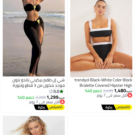
trendyol Black-White Color Block
شي إن طقم بيكيني باندو بلون
Bralette Covered Hipster High
موحد مكون من 3 قطع وتنورة
1,480
أقل سعر في 7 يوم
2,499
خصم 40%
Waist Bikini Set Tbess25Bt00062
شبكية طويلة للغاية من شي إن،
5.0
2
جنيه
توصيل مجاني
مناسب لعطلة الربيع
1,299
أقل سعر في 7 يوم
2,200
خصم 40%
جنيه
أقل سعر في 7 يوم
توصيل مجاني
أقل سعر في 7 يوم