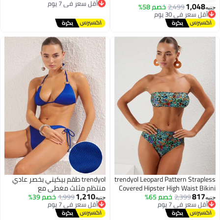
توصيل مجاني
1,048
أقل سعر في 30 يوم
2,499
خصم 58%
جنيه
أقل سعر في 7 يوم
توصيل مجاني
أقل سعر في 30 يوم
trendyol Leopard Pattern Strapless
trendyol طقم بيكيني بخصر عادي
Covered Hipster High Waist Bikini
منتظم مثلث مغطى مع
1,210
817
2,399
أقل سعر في 7 يوم
خصم 65%
Set Tbess22Bt0018
أقل سعر في 7 يوم
1,999
إكسسوارات كوبالت
خصم 39%
جنيه
جنيه
توصيل مجاني
توصيل مجاني
Tbess25Bt00037
أقل سعر في 7 يوم
أقل سعر في 7 يوم