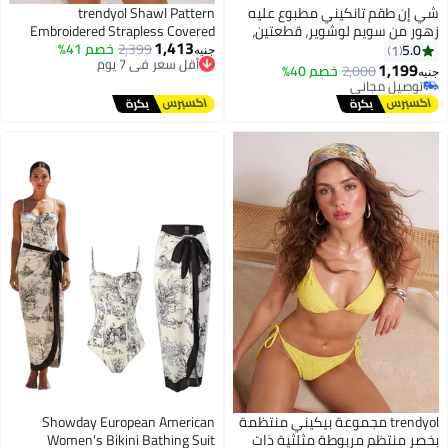
شي إن طقم تانكيني مطبوع عليه
trendyol Shawl Pattern
زهور من سويم لوشوير، قطعتين،
Embroidered Strapless Covered
1,413
لعطلة صيفية على الشاطئ
أقل سعر في 7 يوم
2,399
خصم 41%
Regular Waist Bikini Set
5.0
1
جنيه
توصيل مجاني
Tbess25Bt00138
1,199
2,000
خصم 40%
جنيه
أقل سعر في 7 يوم
#38 في أطقم البيكيني
أقل سعر في 7 يوم
توصيل مجاني
#38 في أطقم البيكيني
trendyol مجموعة بيكيني منتظمة
Showday European American
بخصر منتظم مربوطة مثلثية ذات
Women's Bikini Bathing Suit
#7 في أطقم البيكيني