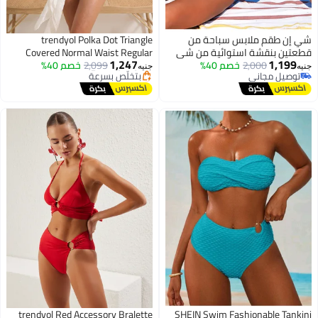
شي إن طقم ملابس سباحة من
trendyol Polka Dot Triangle
قطعتين بنقشة استوائية من شي
Covered Normal Waist Regular
1,247
1,199
إن
2,000
خصم 40%
2,099
خصم 40%
Bikini Set Tbess26Bt00044
جنيه
جنيه
توصيل مجاني
أقل سعر في 7 يوم
توصيل مجاني
توصيل مجاني
بتخلّص بسرعة
أقل سعر في 7 يوم
trendyol Red Accessory Bralette
SHEIN Swim Fashionable Tankini