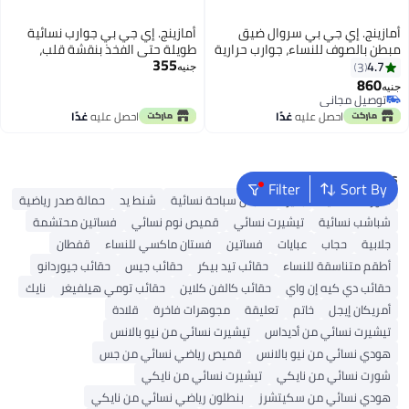
أمازينج. إي جي بي سروال ضيق
أمازينج. إي جي بي جوارب نسائية
مبطن بالصوف للنساء، جوارب حرارية
طويلة حتى الفخذ بنقشة قلب،
355
دافئة شفافة مزيفة مزيفة، جوارب
جوارب شبكية فوق الركبة، لون
4.7
3
جنيه
طويلة سميكة للشتاء ،عالية الخصر
أسود، مع شريط سيليكون مانع
860
جنيه
سميكة ناعم ومصقول حراري دافئ
للانزلاق
توصيل مجاني
توصيل مجاني
سميك قابل للتمدد مناسب لفصل
احصل عليه
غدًا
احصل عليه
غدًا
الشتاء
Popular Searches
Filter
Sort By
شورتات نسائية
بلايز
ملابس سباحة نسائية
شنط يد
حمالة صدر رياضية
شباشب نسائية
تيشيرت نسائي
قميص نوم نسائي
فساتين محتشمة
جلابية
حجاب
عبايات
فساتين
فستان ماكسي للنساء
قفطان
أطقم متناسقة للنساء
حقائب تيد بيكر
حقائب جيس
حقائب جيوردانو
حقائب دي كيه إن واي
حقائب كالفن كلاين
حقائب تومي هيلفيغر
نايك
أمريكان إيجل
خاتم
تعليقة
مجوهرات فاخرة
قلادة
تيشيرت نسائي من أديداس
تيشيرت نسائي من نيو بالانس
هودي نسائي من نيو بالانس
قميص رياضي نسائي من جس
شورت نسائي من نايكي
تيشيرت نسائي من نايكي
هودي نسائي من سكيتشرز
بنطلون رياضي نسائي من نايكي