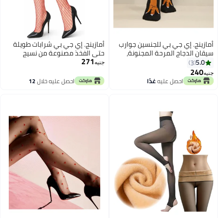
أمازينج. إي جي بي للجنسين جوارب
أمازينج. إي جي بي شرابات طويلة
سيقان الدجاج المرحة المجنونة،
حتى الفخذ مصنوعة من نسيج
271
جوارب تركية عالية الركبة، هدايا
شبكي للنساء، بنمط شبكي كبير من
5.0
3
جنيه
مضحكة للنساء والرجال والأطفال،
البوليستر والسباندكس مع شريط
240
جنيه
هدايا مضحكة مذهلة للجوارب
مطاطي من اميزينج اي جي بي، زوج
احصل عليه
غدًا
احصل عليه خلال
12
المبتكرة للحفلات
واحد، لون أحمر
اغسطس