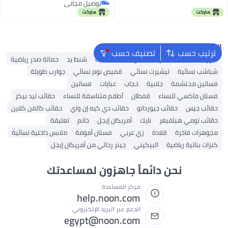
توصيل مجاني
توصيل مجاني
البحث الشائع
ترتيب حسب
تصنيف حسب
شورتات نسائية
بلايز
ملابس سباحة نسائية
شنط يد
حمالة صدر رياضية
شباشب نسائية
تيشيرت نسائي
قميص نوم نسائي
جوارب طويلة
فساتين محتشمة
جلابية
حجاب
عبايات
فساتين
فستان ماكسي للنساء
قفطان
أطقم متناسقة للنساء
حقائب تيد بيكر
حقائب جيس
حقائب جيوردانو
حقائب دي كيه إن واي
حقائب كالفن كلاين
حقائب تومي هيلفيغر
نايك
أمريكان إيجل
خاتم
تعليقة
مجوهرات فاخرة
قلادة
زي عربي
فستان أمومة
ملابس داخلية نسائية
كنزات بناتية رياضية
البيكيني
جينز رجالي من أمريكان إيجل
نحن دائماً جاهزون لمساعدتك
مركز المساعدة
help.noon.com
الدعم عبر البريد الإلكتروني
egypt@noon.com