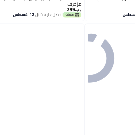
مزخرف
299
جنيه
احصل عليه خلال
12 اغسطس