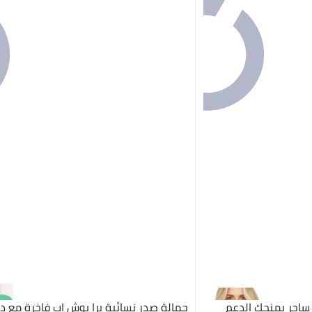
برا دانتيل فاخر بتصميم وردي ساحر يمنحك الدعم
حمالة صدر نسائية برا بوش اب فاخرة مع دا