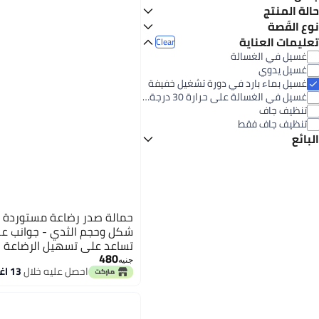
نساء
حالة المنتج
متعدد الألوان
أحمر
جديد
نوع القَصة
مريحة
تعليمات العناية
رمادي
أبيض
Clear
غسيل في الغسالة
غسيل يدوي
أسود
أزرق
غسيل بماء بارد في دورة تشغيل خفيفة
See All
غسيل في الغسالة على حرارة 30 درجة مئوية. بدون تبييض
تنظيف جاف
تنظيف جاف فقط
البائع
سوبك للتوريدات العمومية
حمالة صدر رضاعة مستوردة بد
شكل وحجم الثدي - جوانب عري
تساعد على تسهيل الرضاعة 
480
مظهرًا جذابًا
جنيه
احصل عليه خلال
13 اغسطس