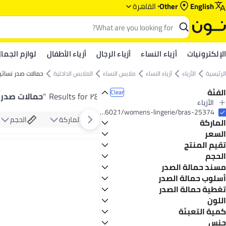
English
Other
القاهرة
الإلكترونيات
أزياء النساء
أزياء الرجال
أزياء الأطفال
لوازم الجما
الرئيسية
الأزياء
أزياء النساء
ملابس النساء
الملابس الداخلية
حمالات صدر نسائي
الفئة
Clear
٢٤ Results for
"
حمالات صدر 
الأزياء
All الأزياء
fashion/women-31229/clothing-16021/womens-lingerie/bras-25374
الماركة
الحجم
الماركة
أزياء النساء
All أزياء النساء
السعر
ملابس النساء
تقيم المنتج
GO
TO
All ملابس النساء
Generic
0 Star or more
الحجم
الملابس الداخلية
مسند حمالة الصدر
All الملابس الداخلية
XL
3XL
تأثير الارتفاع
أسلوب حمالة الصدر
5
1.1
حمالات صدر نسائية
تأثير متوسط
صدرية
تغطية حمالة الصدر
حمالة
اللون
كامل
متوسط
كمية التعبئة
وردي
بيج
جنس
فردي