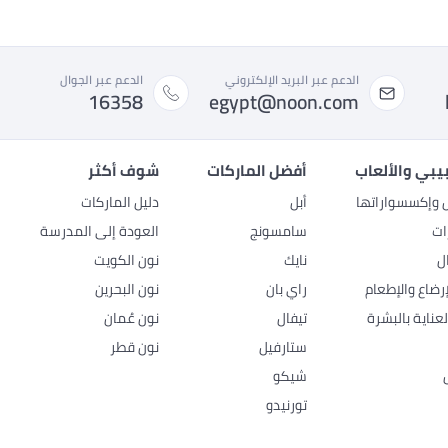
الدعم عبر البريد الإلكتروني
الدعم عبر الجوال
16358
egypt@noon.com
بيبي والألعاب
أفضل الماركات
شوف أكثر
ل وإكسسواراتها
أبل
دليل الماركات
ات
سامسونج
العودة إلى المدرسة
ل
نايك
نون الكويت
رضاع والإطعام
راي بان
نون البحرين
عناية بالبشرة
تيفال
نون عُمان
ستارفيل
نون قطر
شيكو
تورنيدو