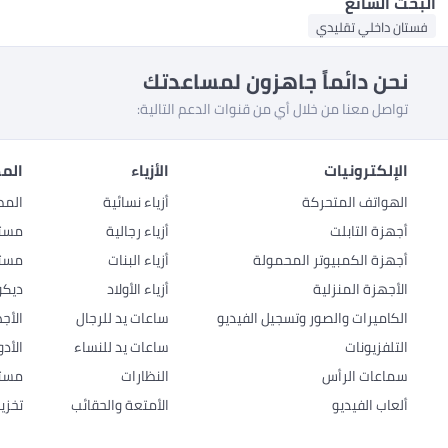
البحث الشائع
فستان داخلي تقليدي
نحن دائماً جاهزون لمساعدتك
تواصل معنا من خلال أي من قنوات الدعم التالية:
الإلكترونيات
الأزياء
المط
الهواتف المتحركة
أزياء نسائية
المط
أجهزة التابلت
أزياء رجالية
مستل
أجهزة الكمبيوتر المحمولة
أزياء البنات
مستل
الأجهزة المنزلية
أزياء الأولاد
ديكو
الكاميرات والصور وتسجيل الفيديو
ساعات يد للرجال
الأج
التلفزيونات
ساعات يد للنساء
الأد
سماعات الرأس
النظارات
مستل
ألعاب الفيديو
الأمتعة والحقائب
تخزي