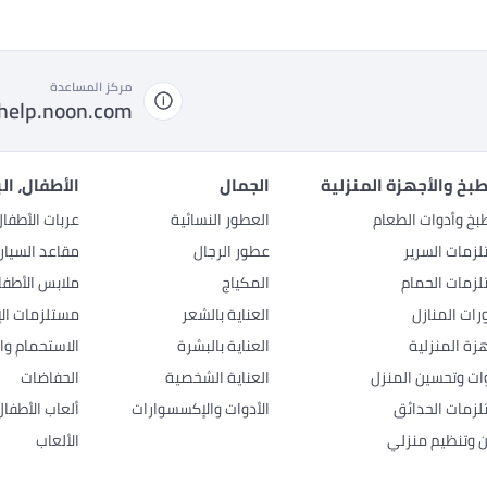
مركز المساعدة
help.noon.com
بخ والأجهزة المنزلية
الجمال
الأطفال، ال
بخ وأدوات الطعام
العطور النسائية
عربات الأطفا
زمات السرير
عطور الرجال
مقاعد السيار
زمات الحمام
المكياج
ملابس الأطفا
رات المنازل
العناية بالشعر
مستلزمات الإ
هزة المنزلية
العناية بالبشرة
الاستحمام وال
وات وتحسين المنزل
العناية الشخصية
الحفاضات
زمات الحدائق
الأدوات والإكسسوارات
ألعاب الأطفال
ن وتنظيم منزلي
الألعاب