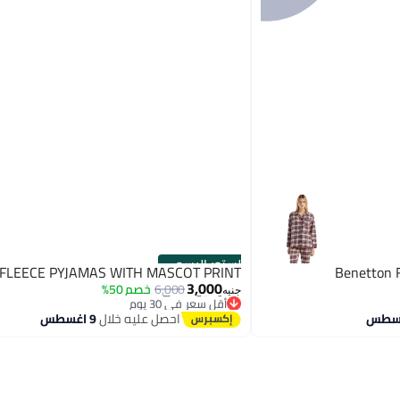
الستور الرسمي
 FLEECE PYJAMAS WITH MASCOT PRINT
Benetton
3,000
6,000
خصم 50%
جنيه
أقل سعر في 30 يوم
توصيل مجاني
احصل عليه خلال
9 اغسطس
أقل سعر في 30 يوم