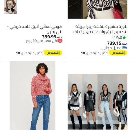
بلوزة مشجرة بنقشة زيبرا جريئة
هودي نسائي أنيق خامه خريفي -
بتصميم انيق ولوك عصري يخطف
بني و بيج
399.99
الأنظار ويمنحك إطلالة مليانة
أقل سعر في 30 يوم
4.0
1
جنيه
توصيل مجاني
وجاذبية كود 4501.1
739.15
جنيه
أقل سعر في 30 يوم
توصيل مجاني
توصيل مجاني
احصل عليه خلال
10
احصل عليه خلال
10
اغسطس
اغسطس