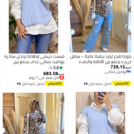
بلوزة تايجر ليارد برقبة عالية – ستايل
فيست حريمى لإطلالة ترندى ساحره
جريء يجمع بين الأناقة والدفء
بوكليت نسائي جذاب يجمع بين
739.15
بلوزه بصباع تجمع بين الشياكه
الرُقي والنعومة بأسلوب يخطف
3.8
4
جنيه
توصيل مجاني
والاناقه كود 4500
الأنظار كود 4504
683.58
أقل سعر في 7 يوم
جنيه
5
3
توصيل مجاني
توصيل مجاني
أقل سعر في 7 يوم
احصل عليه خلال
10
احصل عليه خلال
10
اغسطس
اغسطس