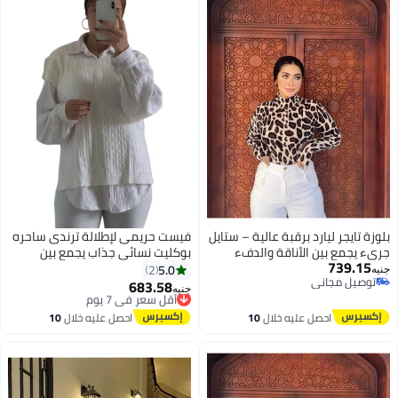
بلوزة تايجر ليارد برقبة عالية – ستايل
فيست حريمى لإطلالة ترندى ساحره
جريء يجمع بين الأناقة والدفء
بوكليت نسائي جذاب يجمع بين
739.15
بلوزه بصباع تجمع بين الشياكه
الرُقي والنعومة بأسلوب يخطف
5.0
2
جنيه
توصيل مجاني
والاناقه كود 4500
الأنظار كود 4504
683.58
أقل سعر في 7 يوم
جنيه
5
3
توصيل مجاني
توصيل مجاني
أقل سعر في 7 يوم
احصل عليه خلال
10
احصل عليه خلال
10
اغسطس
اغسطس