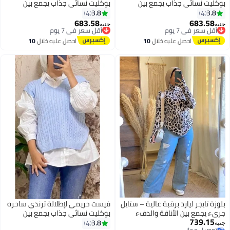
بوكليت نسائي جذاب يجمع بين
بوكليت نسائي جذاب يجمع بين
الرُقي والنعومة بأسلوب يخطف
الرُقي والنعومة بأسلوب يخطف
3.8
3.8
4
4
الأنظار كود 4504
الأنظار كود 4504
683.58
683.58
أقل سعر في 7 يوم
أقل سعر في 7 يوم
جنيه
جنيه
5
5
توصيل مجاني
توصيل مجاني
أقل سعر في 7 يوم
أقل سعر في 7 يوم
احصل عليه خلال
10
احصل عليه خلال
10
اغسطس
اغسطس
بلوزة تايجر ليارد برقبة عالية – ستايل
فيست حريمى لإطلالة ترندى ساحره
جريء يجمع بين الأناقة والدفء
بوكليت نسائي جذاب يجمع بين
739.15
بلوزه بصباع تجمع بين الشياكه
الرُقي والنعومة بأسلوب يخطف
3.8
4
جنيه
توصيل مجاني