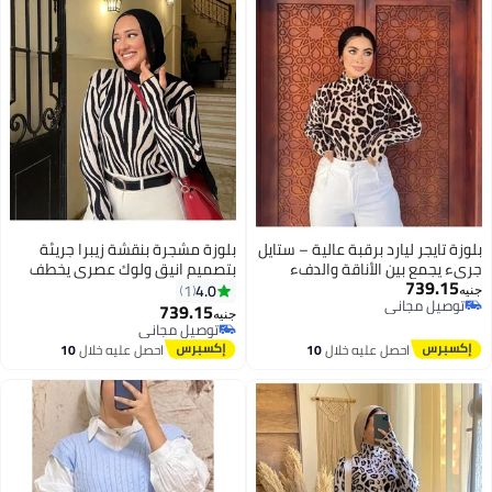
بلوزة تايجر ليارد برقبة عالية – ستايل
بلوزة مشجرة بنقشة زيبرا جريئة
جريء يجمع بين الأناقة والدفء
بتصميم انيق ولوك عصري يخطف
739.15
بلوزه بصباع تجمع بين الشياكه
الأنظار ويمنحك إطلالة مليانة
4.0
1
جنيه
توصيل مجاني
والاناقه كود 4500
وجاذبية كود 4501.1
739.15
جنيه
3
توصيل مجاني
توصيل مجاني
توصيل مجاني
احصل عليه خلال
10
احصل عليه خلال
10
اغسطس
اغسطس