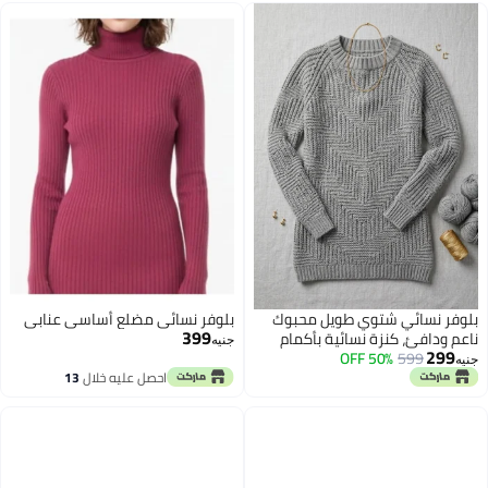
بلوفر نسائي شتوي طويل محبوك
بلوفر نسائي مضلع أساسي عنابي
399
ناعم ودافئ، كنزة نسائية بأكمام
جنيه
299
599
50% OFF
طويلة وتصميم أنيق ومريح، سويتر
جنيه
شتوي كاجوال للارتداء اليومي،
احصل عليه خلال
13
6
اغسطس
خامة ناعمة تحافظ على الدفء
بطول 75 سم