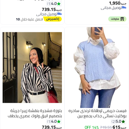
1,950
الأنظار ويمنحك إطلالة مليانة
4.0
1
جنيه
توصيل مجاني
وجاذبية كود 4501.1
739.15
جنيه
توصيل مجاني
توصيل مجاني
توصيل مجاني
احصل عليه خلال
10
اغسطس
فيست حريمى لإطلالة ترندى ساحره
بلوزة مشجرة بنقشة زيبرا جريئة
بوكليت نسائي جذاب يجمع بين
بتصميم انيق ولوك عصري يخطف
الرُقي والنعومة بأسلوب يخطف
الأنظار ويمنحك إطلالة مليانة
4.0
5.0
1
2
الأنظار كود 4504
وجاذبية كود 4501.1
739.15
615
14% OFF
719.55
جنيه
جنيه
5