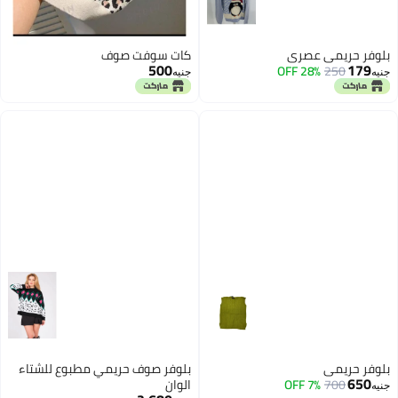
بلوفر حريمى عصري
كات سوفت صوف
500
179
28% OFF
250
جنيه
جنيه
بلوفر حريمي
بلوفر صوف حريمي مطبوع للشتاء
650
700
7% OFF
الوان
جنيه