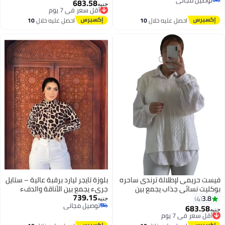
والاناقه كود 4500
الأنظار كود 4504
683.58
أقل سعر في 7 يوم
جنيه
5
3
توصيل مجاني
توصيل مجاني
أقل سعر في 7 يوم
احصل عليه خلال
10
احصل عليه خلال
10
اغسطس
اغسطس
فيست حريمى لإطلالة ترندى ساحره
بلوزة تايجر ليارد برقبة عالية – ستايل
بوكليت نسائي جذاب يجمع بين
جريء يجمع بين الأناقة والدفء
739.15
الرُقي والنعومة بأسلوب يخطف
بلوزه بصباع تجمع بين الشياكه
3.8
4
جنيه
توصيل مجاني
الأنظار كود 4504
والاناقه كود 4500
683.58
أقل سعر في 7 يوم
جنيه
3
5
توصيل مجاني
توصيل مجاني
أقل سعر في 7 يوم