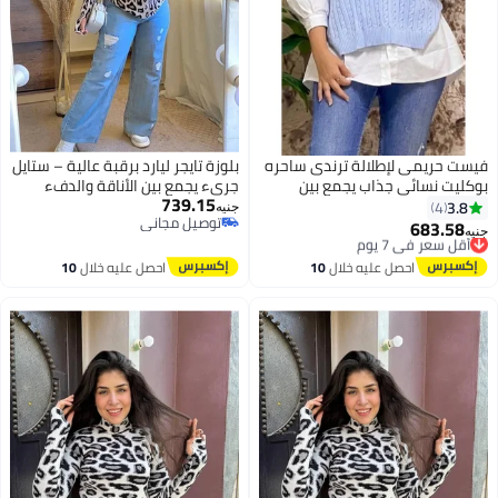
فيست حريمى لإطلالة ترندى ساحره
بلوزة تايجر ليارد برقبة عالية – ستايل
بوكليت نسائي جذاب يجمع بين
جريء يجمع بين الأناقة والدفء
739.15
الرُقي والنعومة بأسلوب يخطف
بلوزه بصباع تجمع بين الشياكه
3.8
4
جنيه
توصيل مجاني
الأنظار كود 4504
والاناقه كود 4500
683.58
أقل سعر في 7 يوم
جنيه
3
5
توصيل مجاني
توصيل مجاني
أقل سعر في 7 يوم
احصل عليه خلال
10
احصل عليه خلال
10
اغسطس
اغسطس