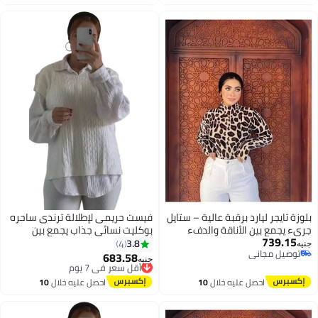
اغسطس
اغسطس
بلوزة تايجر ليارد برقبة عالية – ستايل
فيست حريمى لإطلالة ترندى ساحره
جريء يجمع بين الأناقة والدفء
بوكليت نسائي جذاب يجمع بين
739.15
بلوزه بصباع تجمع بين الشياكه
الرُقي والنعومة بأسلوب يخطف
3.8
4
جنيه
توصيل مجاني
والاناقه كود 4500
الأنظار كود 4504
683.58
أقل سعر في 7 يوم
جنيه
5
3
توصيل مجاني
توصيل مجاني
أقل سعر في 7 يوم
احصل عليه خلال
10
احصل عليه خلال
10
اغسطس
اغسطس