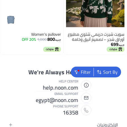
سويت شيرت حريمي شتوي مطبوع
Women's pullover
800
أوراق شجر – تصميم أنيق وخامة
1,000
20% OFF
جنيه
699
ناعمة دافئة للاستخدام اليومي-
جنيه
مقس وان سايز
We're Always Here To Help
Filter
Sort By
HELP CENTER
help.noon.com
EMAIL SUPPORT
egypt@noon.com
PHONE SUPPORT
16358
الإلكترونيات