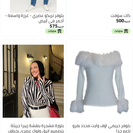
كات سوفت
بلوفر تريكو عصري - غرزة واسعة -
500
أحمر في أبيض
جنيه
575
جنيه
بلوفر حريمي اوف وايت محدد بفرو
بلوزة مشجرة بنقشة زيبرا جريئة
ناعم جدا
بتصميم انيق ولوك عصري يخطف