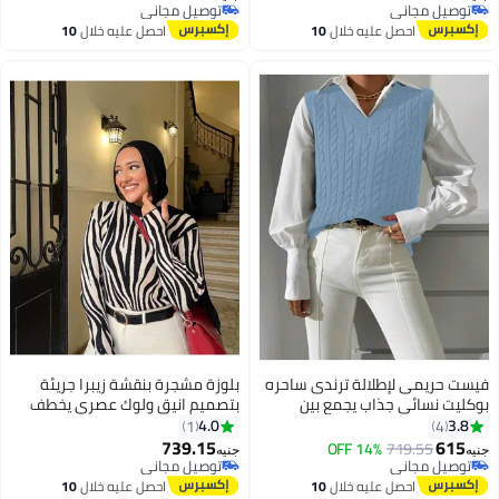
توصيل مجاني
توصيل مجاني
توصيل مجاني
توصيل مجاني
احصل عليه خلال
10
احصل عليه خلال
10
اغسطس
اغسطس
فيست حريمى لإطلالة ترندى ساحره
بلوزة مشجرة بنقشة زيبرا جريئة
بوكليت نسائي جذاب يجمع بين
بتصميم انيق ولوك عصري يخطف
الرُقي والنعومة بأسلوب يخطف
الأنظار ويمنحك إطلالة مليانة
4.0
3.8
1
4
الأنظار كود 4504
وجاذبية كود 4501.1
739.15
615
14% OFF
719.55
جنيه
جنيه
5
توصيل مجاني
توصيل مجاني
توصيل مجاني
توصيل مجاني
احصل عليه خلال
10
احصل عليه خلال
10