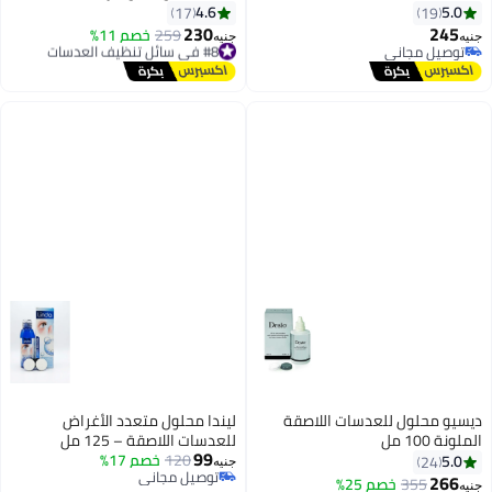
4.6
5.0
17
19
230
245
#8 في سائل تنظيف العدسات
259
خصم 11%
جنيه
جنيه
توصيل مجاني
توصيل مجاني
توصيل مجاني
#8 في سائل تنظيف العدسات
ديسيو محلول للعدسات اللاصقة
ليندا محلول متعدد الأغراض
الملونة 100 مل
للعدسات اللاصقة – 125 مل
99
120
خصم 17%
5.0
24
جنيه
توصيل مجاني
266
355
خصم 25%
جنيه