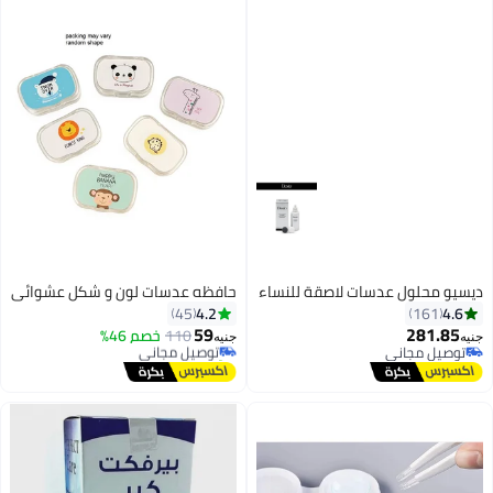
ديسيو محلول عدسات لاصقة للنساء
حافظه عدسات لون و شكل عشوائي
4.2
4.6
45
161
59
281.85
110
توصيل مجاني
خصم 46%
جنيه
جنيه
توصيل مجاني
تم بيع +30 مؤخرًا
توصيل مجاني
توصيل مجاني