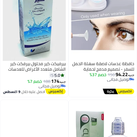
حافظة عدسات لاصقة سهلة الحمل
بيرفيكت كير محلول بيرفكت كير
للسفر - تصميم مدمج لحماية
الشامل متعدد الأغراض للعدسات
94.22
150
ونظافة العدسات - زهري
خصم 37%
اللاصقة اللينة، 120 مل
5.0
5
جنيه
توصيل مجاني
174
188
توصيل مجاني
خصم 7%
جنيه
توصيل مجاني
بتخلّص بسرعة
توصيل مجاني
احصل عليه خلال
9 اغسطس