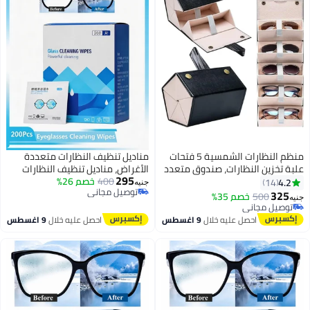
منظم النظارات الشمسية 5 فتحات
مناديل تنظيف النظارات متعددة
علبة تخزين النظارات، صندوق متعدد
الأغراض، مناديل تنظيف النظارات
295
لعرض النظارات المعلقة
400
خصم 26%
متعددة الأغراض، مناديل تنظيف
4.2
14
جنيه
توصيل مجاني
النظارات 200، سميكة للغاية، مبللة
325
500
خصم 35%
جنيه
توصيل مجاني
مسبقًا وسريعة الجفاف، مغلفة
توصيل مجاني
توصيل مجاني
بشكل فردي، لجميع أنواع النظارات
احصل عليه خلال
9 اغسطس
احصل عليه خلال
9 اغسطس
والشاشات الإلكترونية لإزالة الغبار
وإزالة آثار الشحوم