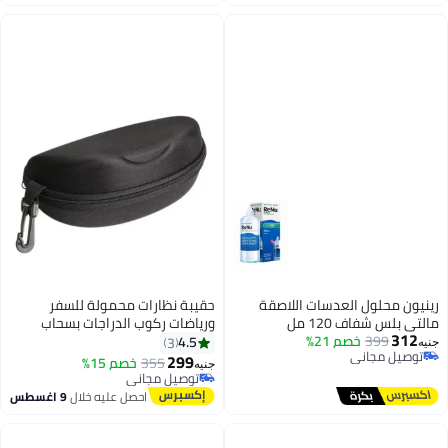
رينيون محلول العدسات اللاصقة
حقيبة نظارات محمولة للسفر
مالتي بلس شفاف 120 مل
ورياضات ركوب الدراجات بسحاب
312
399
خصم 21%
للجنسين، نظارات، صندوق تخزين
4.5
3
جنيه
توصيل مجاني
النظارات الشمسية
299
355
خصم 15%
جنيه
توصيل مجاني
توصيل مجاني
توصيل مجاني
احصل عليه خلال
9 اغسطس