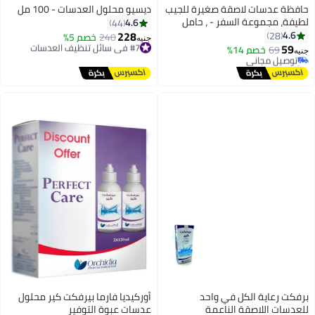
حافظة عدسات لاصقة صغيرة للجيب
ديسيو محلول العدسات - 100 مل
لطيفة، مجموعة السفر - ، حامل
4.6
44
تخزين للعناية بالعين، مجموعة
228
4.6
28
#7 في سائل تنظيف العدسات
240
خصم 5%
جنيه
سهلة الحمل،- مراة + ملاقط +
59
توصيل مجاني
69
توصيل مجاني
خصم 14%
جنيه
وصلة عصا + حامل عدسات - متعدد
#7 في سائل تنظيف العدسات
تم بيع +60 مؤخرًا
الالوان
توصيل مجاني
برفكت رعاية الكل في واحد
أوركيديا فارما بيرفكت كير محلول
للعدسات اللاصقة الناعمة
عدسات عبوة التوفير