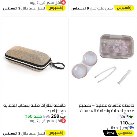
توصيل مجاني
واللابتوب – مقاومة للخدوش وخالية
توصيل مجاني
أقل سعر في 7 يوم
من الخطوط، عبوة محمولة مثالية
احصل عليه خلال
9 اغسطس
احصل عليه خلال
9 اغسطس
للسفر وتنظيف الشاشة
حافظة عدسات عملية – تصميم
حافظة نظارات صلبة بسحاب للحماية
مدمج لحماية ونظافة العدسات
مع حزام يد
299
599
أقل سعر في 7 يوم
خصم 50%
4.5
3
جنيه
توصيل مجاني
110
جنيه
أقل سعر في 7 يوم
توصيل مجاني
توصيل مجاني
احصل عليه خلال
9 اغسطس