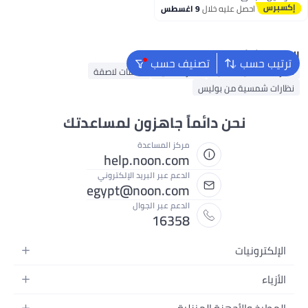
توصيل مجاني
احصل عليه خلال
9 اغسطس
البحث الشائع
ترتيب حسب
تصنيف حسب
نظارات شمسية نسائية
نظارات ذكية
عدسات لاصقة
نظارات شمسية من بوليس
نحن دائماً جاهزون لمساعدتك
مركز المساعدة
help.noon.com
الدعم عبر البريد الإلكتروني
egypt@noon.com
الدعم عبر الجوال
16358
الإلكترونيات
الهواتف المتحركة
الأزياء
أجهزة التابلت
أزياء نسائية