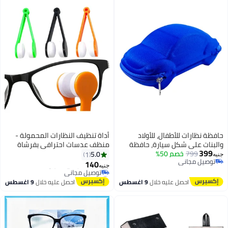
حافظة نظارات للأطفال، للأولاد
أداة تنظيف النظارات المحمولة -
والبنات على شكل سيارة، حافظة
منظف عدسات احترافي بفرشاة
399
799
خصم 50%
نظارات خفيفة الوزن، حافظة نظارات
شعيرات ناعمة ضد الخدش وقماش
5.0
1
جنيه
توصيل مجاني
محمولة بسحاب عتيقة،
ميكروفايبر لتلميع الزجاج - مزودة
140
جنيه
توصيل مجاني
بمشبك (Clip) للتعليق وسهولة
#4 في مجموعة تنظيف العدسات
أقل سعر في 7 يوم
الحمل - طقم عناية متكامل
احصل عليه خلال
9 اغسطس
احصل عليه خلال
9 اغسطس
توصيل مجاني
للنظارات الشمسية والطبية
#4 في مجموعة تنظيف العدسات
والعدسات الحساسة متوفر بألوان
متنوعة- ( 3 قطع)