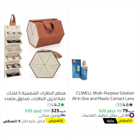
والشاشات الإلكترونية لإزالة الغبار
وإزالة آثار الشحوم
CLIWELL Multi-Purpose Solution
منظم النظارات الشمسية 5 فتحات
All In One and Plastic Contact Lens
علبة تخزين النظارات، صندوق متعدد
Cleaning Tool - 150ml
لعرض النظارات المعلقة
4.2
4.6
14
33
325
79
#6 في سائل تنظيف العدسات
99
خصم 20%
500
خصم 35%
جنيه
جنيه
توصيل مجاني
توصيل مجاني
#6 في سائل تنظيف العدسات
توصيل مجاني
احصل عليه خلال
9 اغسطس