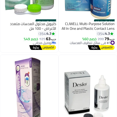
أفضل المنتجات
أفضل المنتجات
CLIWELL Multi-Purpose Solution
كليويل محلول العدسات متعدد
All In One and Plastic Contact Lens
الأغراض - 100 مل
Cleaning Tool - 150ml
4.3
4.3
354
354
63
79
#1 في سائل تنظيف العدسات
200
خصم 60%
125
خصم 49%
جنيه
جنيه
توصيل مجاني
#2 في سائل تنظيف العدسات
#1 في سائل تنظيف العدسات
أقل سعر في 30 يوم
توصيل مجاني
#2 في سائل تنظيف العدسات