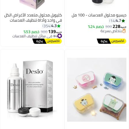
ديسيو محلول العدسات - 100 مل
كليويل محلول متعدد الأغراض الكل
في واحد وأداة تنظيف العدسات
4.7
14
اللاصقة البلاستيكية - 250 مل
228
4.3
354
300
خصم 24%
جنيه
139
#5 في سائل تنظيف العدسات
#4 في سائل تنظيف العدسات
300
خصم 53%
جنيه
توصيل مجاني
توصيل مجاني
بتخلّص بسرعة
#4 في سائل تنظيف العدسات
#5 في سائل تنظيف العدسات