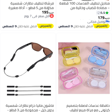
مناديل تنظيف العدسات 100 قطعة
فرشاة تنظيف نظارات شمسية
– مضادة للضباب وخالية من
مكوّنة من 5 قطع – أداة صغيرة
195
الخدوش | مناديل مبللة فردية
أقل سعر في 7 يوم
لتنظيف عدسات النظارات على شكل
4.4
2
جنيه
توصيل مجاني
لتنظيف النظارات الشمسية والطبية
مشبك مع فرشاة ناعمة، مناسبة
179
جنيه
أقل سعر في 7 يوم
وعدسات الكاميرا والمرايا
لتنظيف نظارات النظر والنظارات
#3 في مجموعة تنظيف العدسات
أقل سعر في 7 يوم
الشمسية وملحقاتها
احصل عليه خلال
9 اغسطس
احصل عليه خلال
9 اغسطس
توصيل مجاني
#3 في مجموعة تنظيف العدسات
حافظة عدسات لاصقة بتصميم
فاشون مانيا حزام نظارات شمسية
كرتوني مع مراة مربع لطيف
بدون ذيل - مجموعة من 3 قطع -