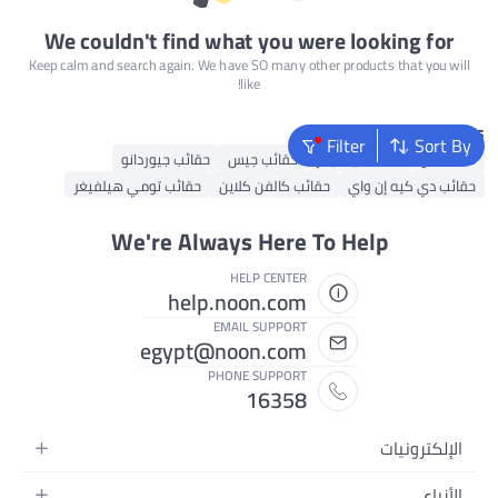
We couldn't find what you were looking for
Keep calm and search again. We have SO many other products that you will
like!
Popular Searches
Filter
Sort By
شنط ألدو
حقائب تيد بيكر
حقائب جيس
حقائب جيوردانو
حقائب دي كيه إن واي
حقائب كالفن كلاين
حقائب تومي هيلفيغر
We're Always Here To Help
HELP CENTER
help.noon.com
EMAIL SUPPORT
egypt@noon.com
PHONE SUPPORT
16358
الإلكترونيات
الهواتف المتحركة
الأزياء