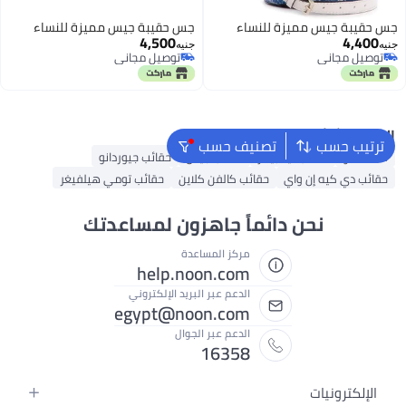
جس حقيبة جيس مميزة للنساء
جس حقيبة جيس مميزة للنساء
4,500
4,400
جنيه
جنيه
توصيل مجاني
توصيل مجاني
توصيل مجاني
توصيل مجاني
البحث الشائع
ترتيب حسب
تصنيف حسب
شنط ألدو
حقائب تيد بيكر
حقائب جيس
حقائب جيوردانو
حقائب دي كيه إن واي
حقائب كالفن كلاين
حقائب تومي هيلفيغر
نحن دائماً جاهزون لمساعدتك
مركز المساعدة
help.noon.com
الدعم عبر البريد الإلكتروني
egypt@noon.com
الدعم عبر الجوال
16358
الإلكترونيات