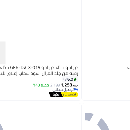
ء
ديجافو حذاء ديجافو 5
رقبة من جلد الغزال اسود سحاب إغلاق للن
5.0
3
1,253
2,199
خصم 43%
جنيه
توصيل مجاني
توصيل مجاني