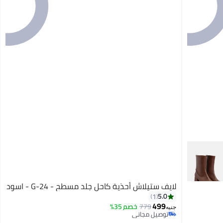
لايف ستيلاش أحذية كاحل جلد مسطح - G-24 - اسود
5.0
1
499
779
خصم 35%
جنيه
توصيل مجاني
توصيل مجاني