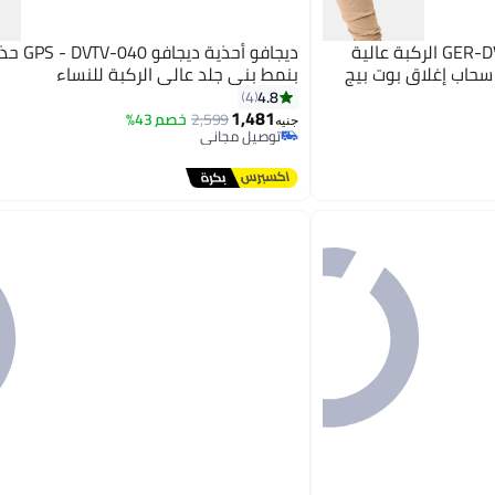
ديجافو حذاء ديجافو GER-DVTX-031 الركبة عالية
ديجافو أحذية
سحاب إغلاق بوت بيج
بنمط بني جلد عالي الركبة للنساء
4.8
4
1,481
2,599
خصم 43%
2
جنيه
توصيل مجاني
توصيل مجاني