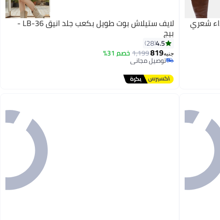
 ديجافو GPS - DVTV-040 حذاء شعري
لايف ستيلاش بوت طويل بكعب جلد انيق LB-36 -
بيج
4.5
28
819
1,199
خصم 31%
4
جنيه
توصيل مجاني
توصيل مجاني