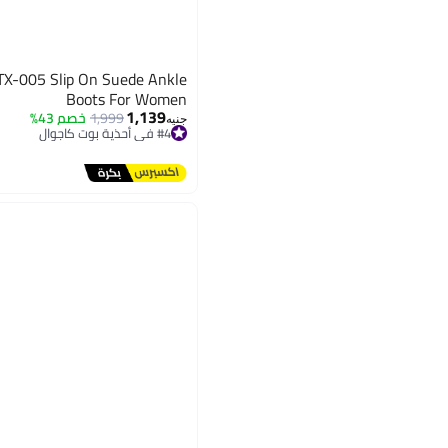
X-005 Slip On Suede Ankle
Boots For Women
1,139
1,999
خصم 43%
جنيه
#4 في أحذية بوت كاجوال
توصيل مجاني
#4 في أحذية بوت كاجوال