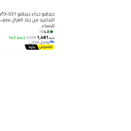
التجاعيد من جلد الغزال نصف 
للنساء,
4.8
5
2
1,481
2,599
خصم 43%
جنيه
توصيل مجاني
توصيل مجاني