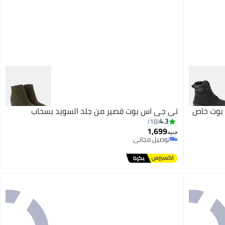
يجافو حذاء ديجافو حذاء GER-DVTX-019 بوت خاص
تي جي اس بوت قصير من جلد السويد بسحاب
4.3
18
1,699
جنيه
توصيل مجاني
7
توصيل مجاني