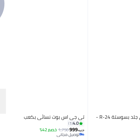
لايف ستيلاش بوت كعب عالى جلد بسوستة R-24 -
تي جي اس بوت نسائي بكعب
4.0
1
999
1,750
خصم 42%
جنيه
توصيل مجاني
توصيل مجاني