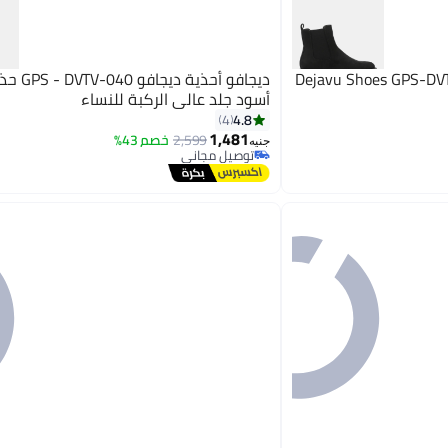
Dejavu Shoes GPS-DVT
أسود جلد عالي الركبة للنساء
4.8
4
1,481
2,599
خصم 43%
2
جنيه
توصيل مجاني
توصيل مجاني