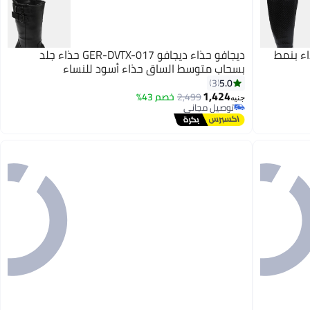
ديجافو أحذية ديجافو GPS - DVTV-040 حذاء بنمط
ديجافو حذاء ديجافو GER-DVTX-017 حذاء جلد
بسحاب متوسط الساق حذاء أسود للنساء
5.0
3
1,424
2,499
خصم 43%
جنيه
توصيل مجاني
توصيل مجاني