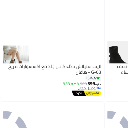
GER-DVTX-01 حذاء نصف
لايف ستيلاش حذاء كاحل جلد مع اكسسوارات مريح
ساء
G-63 - هافان
4.4
5
599
900
خصم 33%
2
جنيه
توصيل مجاني
توصيل مجاني