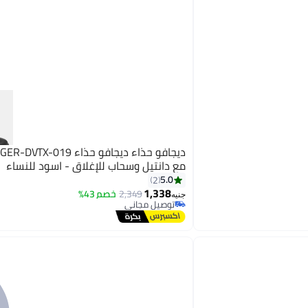
د
مع دانتيل وسحاب للإغلاق - اسود للنساء
5.0
2
1,338
2,349
خصم 43%
2
جنيه
توصيل مجاني
توصيل مجاني