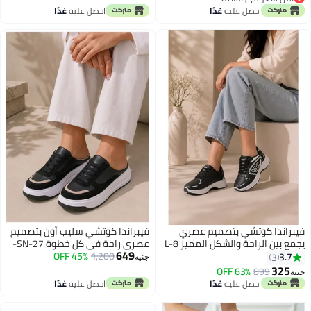
أقل سعر في السنة
احصل عليه
غدًا
احصل عليه
غدًا
فيبراندا كوتشي بتصميم عصري
فيبراندا كوتشي سليب أون بتصميم
يجمع بين الراحة والشكل المميز L-8
عصري راحة في كل خطوة SN-27-
649
اسود
1,200
45% OFF
3.7
3
جنيه
325
63% OFF
899
جنيه
3
احصل عليه
غدًا
احصل عليه
غدًا