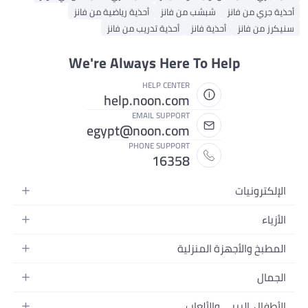
أحذية جري من فانز
شبشب من فانز
أحذية رياضية من فانز
سنيكرز من فانز
أحذية فانز
أحذية تدريب من فانز
We're Always Here To Help
HELP CENTER
help.noon.com
EMAIL SUPPORT
egypt@noon.com
PHONE SUPPORT
16358
الإلكترونيات
الهواتف المتحركة
الأزياء
أجهزة التابلت
أزياء نسائية
المطبخ والأجهزة المنزلية
أجهزة الكمبيوتر المحمولة
أزياء رجالية
المطبخ وأدوات الطعام
الأجهزة المنزلية
الجمال
أزياء البنات
مستلزمات السرير
الكاميرات والصور وتسجيل الفيديو
العطور النسائية
أزياء الأولاد
الأطفال، البيبي والألعاب