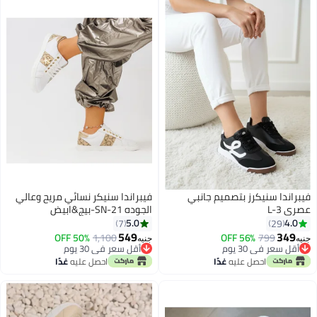
فيبراندا سنيكرز بتصميم جانبي
فيبراندا سنيكر نسائي مريح وعالي
عصري L-3
الجوده SN-21-بيج&ابيض
5.0
4.0
7
29
549
349
50% OFF
1,100
56% OFF
799
جنيه
جنيه
3
3
أقل سعر في 30 يوم
أقل سعر في 30 يوم
أقل سعر في 30 يوم
أقل سعر في 30 يوم
احصل عليه
غدًا
احصل عليه
غدًا