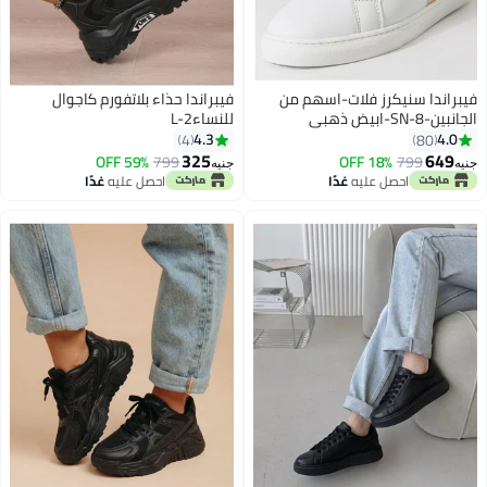
فيبراندا سنيكرز فلات-اسهم من
فيبراندا حذاء بلاتفورم كاجوال
الجانبين-SN-8-ابيض ذهبي
للنساءL-2
4.3
4.0
4
80
325
649
59% OFF
799
18% OFF
799
جنيه
جنيه
3
3
احصل عليه
غدًا
احصل عليه
غدًا