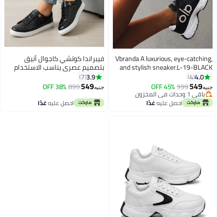
Vbranda A luxurious, eye-catching,
فيبراندا كوتشي كاجوال أنيق
and stylish sneaker.L-19-BLACK
بتصميم عصري يناسب الاستخدام
اليومي
3.9
4.0
7
4
549
549
38% OFF
899
45% OFF
999
جنيه
جنيه
3
باقي 1 وحدات في المخزون
باقي 1 وحدات في المخزون
احصل عليه
غدًا
احصل عليه
غدًا