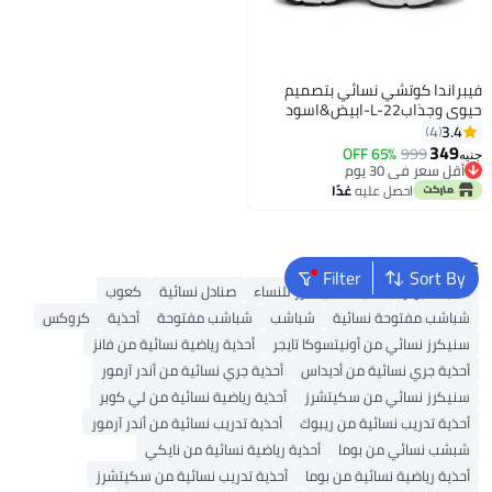
فيبراندا كوتشي نسائي بتصميم
حيوي وجذابL-22-ابيض&اسود
3.4
4
349
65% OFF
999
جنيه
3
أقل سعر في 30 يوم
باقي 1 وحدات في المخزون
احصل عليه
غدًا
أقل سعر في 30 يوم
Popular Searches
Filter
Sort By
أحذية ميولز
أحذية سكيتشرز للنساء
صنادل نسائية
كعوب
شباشب مفتوحة نسائية
شباشب
شباشب مفتوحة
أحذية
كروكس
سنيكرز نسائي من أونيتسوكا تايجر
أحذية رياضية نسائية من فانز
أحذية جري نسائية من أديداس
أحذية جري نسائية من أندر آرمور
سنيكرز نسائي من سكيتشرز
أحذية رياضية نسائية من لي كوبر
أحذية تدريب نسائية من ريبوك
أحذية تدريب نسائية من أندر آرمور
شبشب نسائي من بوما
أحذية رياضية نسائية من نايكي
أحذية رياضية نسائية من بوما
أحذية تدريب نسائية من سكيتشرز