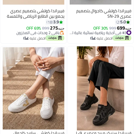
فيبراندا كوتشي كاجوال بتصميم
فيبراندا كوتشي بتصميم عصري
عصري SN-29
يجمع بين الطابع الرياضي واللمسة
الجريئة L-11-اسود
3.9
5.0
18
2
275
699
69% OFF
899
30% OFF
999
جنيه
جنيه
4
باقي 2 وحدات في المخزون
#3 في أحذية رياضية نسائية عالية الجودة
تم بيع +20 مؤخرًا
#3 في أحذية رياضية نسائية عالية الجودة
احصل عليه
غدًا
احصل عليه
غدًا
باقي 2 وحدات في المخزون
فيبراندا سنيكر مريح وعصري L-9
فيبراندا كوتشي سلايد كاجوال