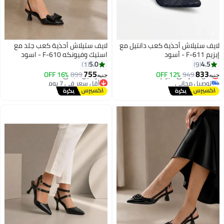
لايف ستيلاش أحذية كعب دانتيل مع
لايف ستيلاش أحذية كعب جلد مع
إبزيم F-611 - أسود
استيك وفيونكه F-610 - اسود
5.0
4.5
1
9
#8 في مضخات النساء
755
833
949
أقل سعر في 7 يوم
12% OFF
899
16% OFF
جنيه
جنيه
توصيل مجاني
أقل سعر في 7 يوم
#8 في مضخات النساء
توصيل مجاني
أقل سعر في 7 يوم