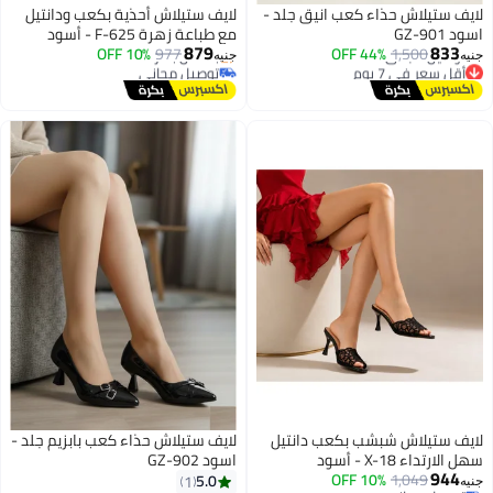
لايف ستيلاش حذاء كعب انيق جلد -
لايف ستيلاش أحذية بكعب ودانتيل
اسود GZ-901
مع طباعة زهرة F-625 - أسود
879
833
10% OFF
977
44% OFF
1,500
جنيه
جنيه
أقل سعر في 7 يوم
توصيل مجاني
3
توصيل مجاني
بتخلّص بسرعة
أقل سعر في 7 يوم
توصيل مجاني
لايف ستيلاش شبشب بكعب دانتيل
لايف ستيلاش حذاء كعب بابزيم جلد -
سهل الارتداء X-18 - أسود
اسود GZ-902
944
10% OFF
1,049
5.0
1
#28 في مضخات النساء
جنيه