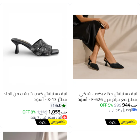
لايف ستيلاش حذاء بكعب شبكي
لايف ستيلاش كعب شبشب من الجلد
مطرز مع حزام مرن F-626 - أسود
مطرَّز X-13 - أسود
944
5% OFF
999
5.0
1
جنيه
توصيل مجاني
1,055
8% OFF
1,149
جنيه
3
توصيل مجاني
أقل سعر في 7 يوم
توصيل مجاني
أقل سعر في 7 يوم