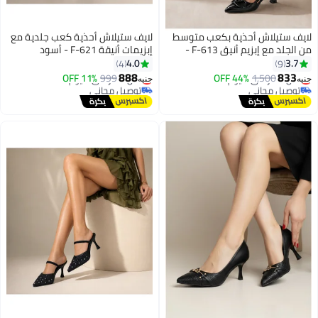
لايف ستيلاش أحذية بكعب متوسط
لايف ستيلاش أحذية كعب جلدية مع
من الجلد مع إبزيم أنيق F-613 -
إبزيمات أنيقة F-621 - أسود
أسود
4.0
3.7
4
9
#12 في مضخات النساء
#25 في مضخات النساء
888
833
1,500
أقل سعر في 7 يوم
44% OFF
999
أقل سعر في 7 يوم
11% OFF
جنيه
جنيه
3
توصيل مجاني
توصيل مجاني
#12 في مضخات النساء
#25 في مضخات النساء