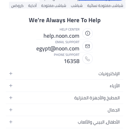
شباشب مفتوحة نسائية
شباشب
شباشب مفتوحة
أحذية
كروكس
We're Always Here To Help
HELP CENTER
help.noon.com
EMAIL SUPPORT
egypt@noon.com
PHONE SUPPORT
16358
الإلكترونيات
الهواتف المتحركة
الأزياء
أجهزة التابلت
أزياء نسائية
المطبخ والأجهزة المنزلية
أجهزة الكمبيوتر المحمولة
أزياء رجالية
المطبخ وأدوات الطعام
الأجهزة المنزلية
الجمال
أزياء البنات
مستلزمات السرير
الكاميرات والصور وتسجيل الفيديو
العطور النسائية
أزياء الأولاد
الأطفال، البيبي والألعاب
مستلزمات الحمام
التلفزيونات
عطور الرجال