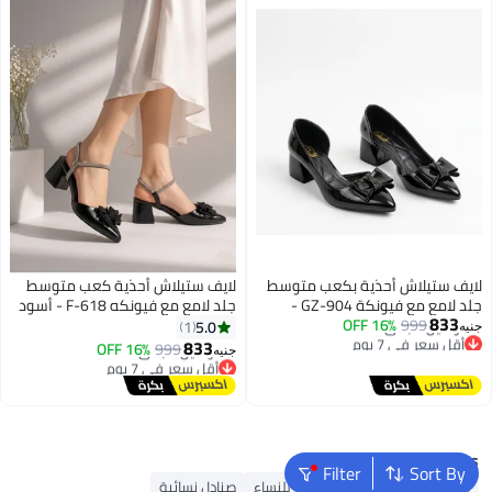
لايف ستيلاش أحذية بكعب متوسط
لايف ستيلاش أحذية كعب متوسط
جلد لامع مع فيونكة GZ-904 -
جلد لامع مع فيونكه F-618 - أسود
833
أسود
999
16% OFF
5.0
1
جنيه
أقل سعر في 7 يوم
833
16% OFF
999
جنيه
توصيل مجاني
أقل سعر في 7 يوم
أقل سعر في 7 يوم
توصيل مجاني
أقل سعر في 7 يوم
Popular Searches
Filter
Sort By
أحذية ميولز
أحذية سكيتشرز للنساء
صنادل نسائية