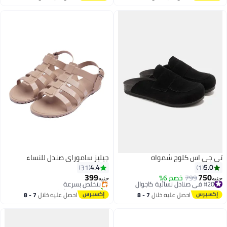
اغسطس
اغسطس
تي جي اس كلوج شمواه
جيليز ساموراي صندل للنساء
#13 في صنادل مسطحة
4.4
5.0
31
1
توصيل مجاني
399
750
#20 في صنادل نسائية كاجوال
799
خصم 6%
بتخلّص بسرعة
جنيه
جنيه
توصيل مجاني
تم بيع +10 مؤخرًا
4
#20 في صنادل نسائية كاجوال
#13 في صنادل مسطحة
احصل عليه خلال
7 - 8
احصل عليه خلال
7 - 8
اغسطس
اغسطس