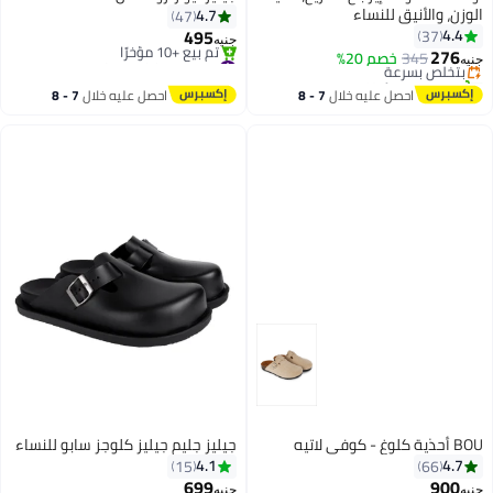
الوزن، والأنيق للنساء
4.7
47
#2 في صنادل نسائية كاجوال
495
4.4
37
توصيل مجاني
جنيه
276
#2 في صنادل مسطحة
345
بتخلّص بسرعة
خصم 20%
جنيه
5
توصيل مجاني
تم بيع +20 مؤخرًا
تم بيع +10 مؤخرًا
#2 في صنادل نسائية كاجوال
احصل عليه خلال
7 - 8
احصل عليه خلال
7 - 8
#2 في صنادل مسطحة
اغسطس
اغسطس
BOU أحذية كلوغ - كوفي لاتيه
جيليز جليم جيليز كلوجز سابو للنساء
4.1
4.7
15
66
699
900
جنيه
جنيه