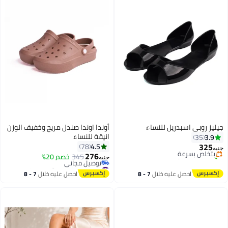
جيليز روبي اسبدريل للنساء
أوندا اوندا صندل مريح وخفيف الوزن
#4 في صنادل مسطحة
انيقة للنساء
3.9
35
توصيل مجاني
325
4.5
78
بتخلّص بسرعة
جنيه
276
تم بيع +10 مؤخرًا
345
خصم 20%
جنيه
2
4
#4 في صنادل مسطحة
#5 في صنادل نسائية كاجوال
أقل سعر في 30 يوم
احصل عليه خلال
7 - 8
احصل عليه خلال
7 - 8
توصيل مجاني
اغسطس
اغسطس
#5 في صنادل نسائية كاجوال