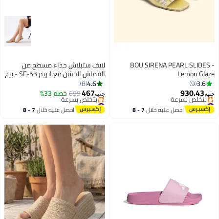
BOU SIRENA PEARL SLIDES -
لايف ستيلاش حذاء مسطح من
Lemon Glaze
القماش الخشن مع ابريم SF-53 - بيج
4.6
3.6
8
9
467
930.43
699
خصم 33%
جنيه
جنيه
3
4
#19 في صنادل نسائية كاجوال
#10 في صنادل مسطحة
توصيل مجاني
توصيل مجاني
احصل عليه خلال
7 - 8
احصل عليه خلال
7 - 8
بتخلّص بسرعة
بتخلّص بسرعة
اغسطس
اغسطس
#19 في صنادل نسائية كاجوال
#10 في صنادل مسطحة