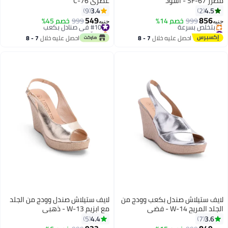
مطرز SF-67 - أسود
عصري C-76
3.4
4.5
9
2
549
856
999
خصم 14%
#10 في صنادل بكعب
999
خصم 45%
جنيه
جنيه
4
3
#11 في صنادل مسطحة
بتخلّص بسرعة
توصيل مجاني
#10 في صنادل بكعب
احصل عليه خلال
7 - 8
احصل عليه خلال
7 - 8
بتخلّص بسرعة
اغسطس
اغسطس
#11 في صنادل مسطحة
لايف ستيلاش صندل بكعب وودج من
لايف ستيلاش صندل وودج من الجلد
الجلد المريح W-14 - فضي
مع ابزيم W-13 - ذهبي
4.4
3.6
5
7