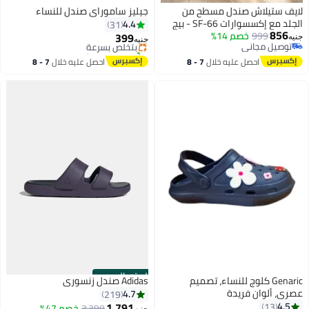
لايف ستيلاش صندل مسطح من
جيليز ساموراي صندل للنساء
#7 في صنادل مسطحة
الجلد مع إكسسوارات SF-66 - بيج
4.4
31
توصيل مجاني
856
999
خصم 14%
399
بتخلّص بسرعة
جنيه
جنيه
توصيل مجاني
تم بيع +10 مؤخرًا
4
3
توصيل مجاني
#7 في صنادل مسطحة
احصل عليه خلال
7 - 8
احصل عليه خلال
7 - 8
اغسطس
اغسطس
الستور الرسمي
Genaric كلوج للنساء، تصميم
Adidas صندل زنسوري
عصري، ألوان فريدة
4.7
219
1,791
4.5
13
3,399
خصم 47%
جنيه