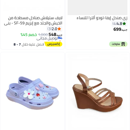
زي صندل إيفا-تودو ألترا للنساء
لايف ستيلاش صنادل مسطحة من
الخيش والجلد مع إبزيم SF-59 - بني
4.8
4
699
2.0
3
جنيه
548
1,000
توصيل مجاني
خصم 45%
جنيه
4
بتخلّص بسرعة
توصيل مجاني
احصل عليه خلال
7 - 8
اغسطس