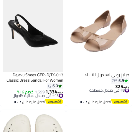
جيليز روبي اسبدريل للنساء
Dejavu Shoes GER-DJTX-013
Classic Dress Sandal For Women
3.9
35
325
5.0
2
#8 في صنادل مسطحة
جنيه
1,334
توصيل مجاني
#13 في صنادل نسائية كاجوال
1,599
خصم 16%
جنيه
4
#8 في صنادل مسطحة
توصيل مجاني
#13 في صنادل نسائية كاجوال
احصل عليه خلال
7 - 8
احصل عليه خلال
7 - 8
اغسطس
اغسطس