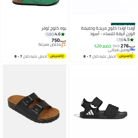
أفضل المنتجات
أوندا اوندا كلوج مريحة وخفيفة
بوه كلوج لوفر
#14 في صنادل نسائية كاجوال
الوزن أنيقة للنساء - أسود
4.6
580
توصيل مجاني
#1 في صنادل نسائية كاجوال
750
4.5
78
بتخلّص بسرعة
أقل سعر في 30 يوم
جنيه
276
تم بيع +30 مؤخرًا
345
توصيل مجاني
خصم 20%
جنيه
12
2
#14 في صنادل نسائية كاجوال
باقي 1 وحدات في المخزون
تم بيع +40 مؤخرًا
احصل عليه خلال
7 - 8
احصل عليه خلال
7 - 8
#1 في صنادل نسائية كاجوال
اغسطس
اغسطس