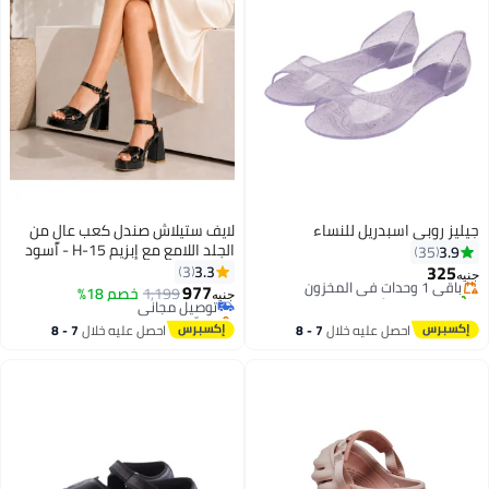
جيليز روبي اسبدريل للنساء
لايف ستيلاش صندل كعب عالٍ من
#5 في صنادل مسطحة
الجلد اللامع مع إبزيم H-15 - أسود
3.9
35
توصيل مجاني
325
3.3
3
باقي 1 وحدات في المخزون
جنيه
977
تم بيع +20 مؤخرًا
1,199
توصيل مجاني
خصم 18%
جنيه
4
4
#5 في صنادل مسطحة
بتخلّص بسرعة
توصيل مجاني
احصل عليه خلال
7 - 8
احصل عليه خلال
7 - 8
اغسطس
اغسطس