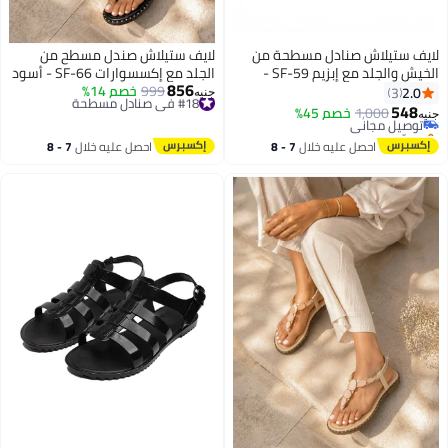
لايف ستيلاش صنادل مسطحة من
لايف ستيلاش صندل مسطح من
الخيش والجلد مع إبزيم SF-59 -
الجلد مع إكسسوارات SF-66 - أسود
856
أسود
#18 في صنادل مسطحة
999
خصم 14%
2.0
3
جنيه
توصيل مجاني
548
1,000
توصيل مجاني
خصم 45%
جنيه
3
4
#18 في صنادل مسطحة
بتخلّص بسرعة
توصيل مجاني
احصل عليه خلال
7 - 8
احصل عليه خلال
7 - 8
اغسطس
اغسطس