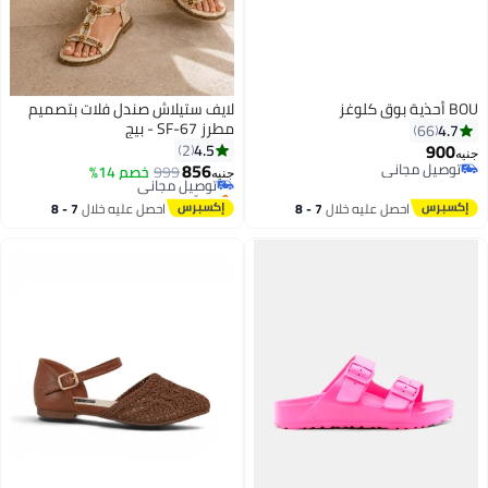
BOU أحذية بوق كلوغز
لايف ستيلاش صندل فلات بتصميم
مطرز SF-67 - بيج
4.7
66
900
4.5
2
جنيه
856
توصيل مجاني
999
توصيل مجاني
خصم 14%
جنيه
3
10
توصيل مجاني
بتخلّص بسرعة
توصيل مجاني
احصل عليه خلال
7 - 8
احصل عليه خلال
7 - 8
اغسطس
اغسطس