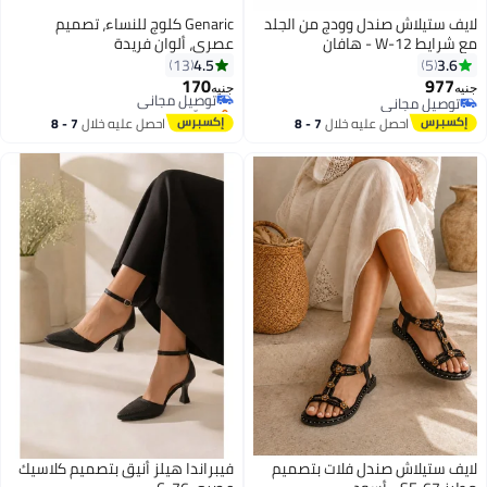
لايف ستيلاش صندل وودج من الجلد
Genaric كلوج للنساء، تصميم
مع شرايط W-12 - هافان
عصري، ألوان فريدة
4.5
3.6
13
5
170
977
توصيل مجاني
جنيه
جنيه
4
3
توصيل مجاني
بتخلّص بسرعة
توصيل مجاني
توصيل مجاني
احصل عليه خلال
7 - 8
احصل عليه خلال
7 - 8
اغسطس
اغسطس
لايف ستيلاش صندل فلات بتصميم
فيبراندا هيلز أنيق بتصميم كلاسيك