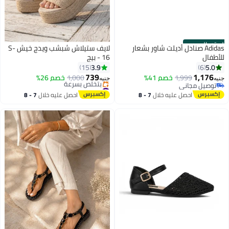
الستور الرسمي
Adidas صنادل أديلت شاور بشعار
لايف ستيلاش شبشب ويدج خيش S-
للأطفال
16 - بيج
3.9
5.0
15
6
739
1,176
1,999
خصم 41%
1,000
خصم 26%
جنيه
جنيه
توصيل مجاني
#3 في صنادل بكعب عريض
توصيل مجاني
توصيل مجاني
احصل عليه خلال
7 - 8
احصل عليه خلال
7 - 8
بتخلّص بسرعة
اغسطس
اغسطس
#3 في صنادل بكعب عريض