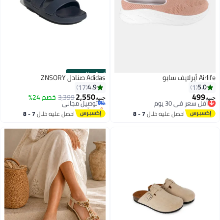
الستور الرسمي
Airlife أيرلايف سابو
Adidas صنادل ZNSORY
4.9
5.0
17
1
2,550
499
أقل سعر في 30 يوم
توصيل مجاني
3,399
خصم 24%
جنيه
جنيه
توصيل مجاني
بتخلّص بسرعة
أقل سعر في 30 يوم
توصيل مجاني
احصل عليه خلال
7 - 8
احصل عليه خلال
7 - 8
اغسطس
اغسطس