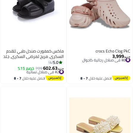
crocs Echo Clog PkC
ماكس كمفورت صندل طبي للقدم
3,999
#8 في صنادل رجالية كاجوال
السكري, مريح لمرضى السكري, جلد
جنيه
توصيل مجاني
صناعي مبطن,حزام لاصق قابل
5.0
4
#8 في صنادل رجالية كاجوال
للتعديل,نعل طبي مريح للاستخدام
602.63
#2 في صنادل نسائية
709
خصم 15%
جنيه
اليومي,اسود
توصيل مجاني
#2 في صنادل نسائية
احصل عليه خلال
7 - 8
احصل عليه خلال
7 - 8
اغسطس
اغسطس