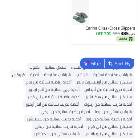
Carina Criss-Cross Slippers
385
30% OFF
550
جنيه
Popular Searches
Filter
Sort By
أحذية ميولز
أحذية سكيتشرز للنساء
صنادل نسائية
كعوب
شباشب مفتوحة نسائية
شباشب
شباشب مفتوحة
أحذية
كروكس
سنيكرز نسائي من أونيتسوكا تايجر
أحذية رياضية نسائية من فانز
أحذية جري نسائية من أديداس
أحذية جري نسائية من أندر آرمور
سنيكرز نسائي من سكيتشرز
أحذية رياضية نسائية من لي كوبر
أحذية تدريب نسائية من ريبوك
أحذية تدريب نسائية من أندر آرمور
شبشب نسائي من بوما
أحذية رياضية نسائية من نايكي
أحذية رياضية نسائية من بوما
أحذية تدريب نسائية من سكيتشرز
سنيكرز نسائي من لي كوبر
أحذية تدريب نسائية من نايكي
سنيكرز نسائي من نيو بالانس
شبشب نسائي من سكيتشرز