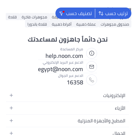
البحث الشائع
ترتيب حسب
تصنيف حسب
باندورا
أقراط
سبائك ذهبية
خاتم
تعليقة
مجوهرات فاخرة
قلادة
صندوق مجوهرات
عملة ذهبية
أقراط ذهبية
قلادة باندورا
نحن دائماً جاهزون لمساعدتك
مركز المساعدة
help.noon.com
الدعم عبر البريد الإلكتروني
egypt@noon.com
الدعم عبر الجوال
16358
الإلكترونيات
الهواتف المتحركة
الأزياء
أجهزة التابلت
أزياء نسائية
المطبخ والأجهزة المنزلية
أجهزة الكمبيوتر المحمولة
أزياء رجالية
المطبخ وأدوات الطعام
الأجهزة المنزلية
الجمال