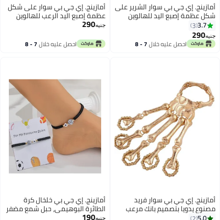
أمازينج. إي جي بي سوار الشرير على
أمازينج. إي جي بي سوار على شكل
شكل عظمة إصبع اليد للهالوين
عظمة إصبع اليد الرعب للهالوين
290
للنساء والرجال والأطفال،
للنساء والرجال والأطفال،
3.7
3
جنيه
إكسسوارات مجوهرات فريدة أنيقة
إكسسوارات مجوهرات فريدة أنيقة
290
جنيه
وحفلات التخرج
وحفلات موسيقية | مذهلة جنيه|
احصل عليه خلال
7 - 8
احصل عليه خلال
7 - 8
اغسطس
اغسطس
أمازينج. إي جي بي سوار فريد
أمازينج. إي جي بي خلخال كرة
مصنوع يدويا بتصميم بانك مرعب
الطائرة البوهيمي، حبل شمع مضفر
190
على شكل عظام اصابع يد للنساء
مقاوم للماء، قابل للتعديل من 16
5.0
2
جنيه