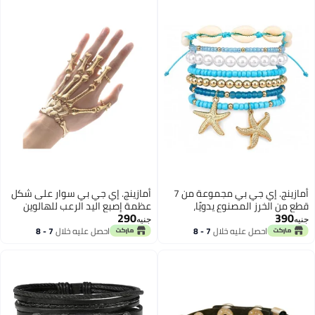
أمازينج. إي جي بي مجموعة من 7
أمازينج. إي جي بي سوار على شكل
قطع من الخرز المصنوع يدويًا،
عظمة إصبع اليد الرعب للهالوين
290
390
متعددة الطبقات، بألوان زاهية،
للنساء والرجال والأطفال،
جنيه
جنيه
أساور قابلة للتكديس للنساء
إكسسوارات مجوهرات فريدة أنيقة
احصل عليه خلال
7 - 8
احصل عليه خلال
7 - 8
اغسطس
اغسطس
والفتيات
وحفلات موسيقية | مذهلة جنيه| مع
سوار معصم دائري قابل للتعديل
مجوهرات بانك مصنوعة يدويًا
(ذهبي)