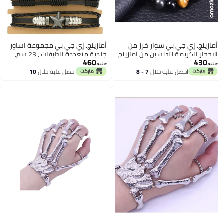
أمازينج. إي جي بي سوار خرز من
أمازينج. إي جي بي مجموعة اساور
الاحجار الكريمة للجنسين من امازينج
جلدية متعددة الطبقات ، 23 سم،
460
430
اي جي بي، حجر حجر الدم وعين النمر
حلية على شكل نجمة وريشة،
جنيه
جنيه
الاسود الطبيعي، احجار مصقولة 10
تصميم مضفر مصنوع يدويا
احصل عليه خلال
7 - 8
احصل عليه خلال
10
اغسطس
اغسطس
ملم، استك مطاطي، بني اسود،
يناسب 17-21.5 سم