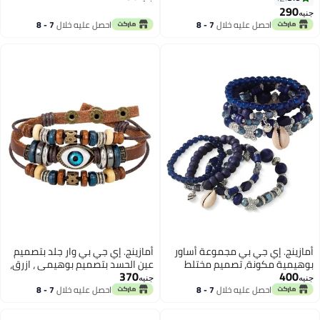
والرجال والاطفال في الهالوين
إلى 32 سم، أسود وأبيض
290
جنيه
والحفلات الموسيقية مع خاتم قابل
احصل عليه خلال
7 - 8
احصل عليه خلال
7 - 8
للتعديل من امازينج ايجب, One Size,
اغسطس
اغسطس
معدن, بدون أحجار كريمة
أمازينج. إي جي بي مجموعة أساور
أمازينج. إي جي بي وار جلد بتصميم
بوهيمية مكونة، تصميم مختلط
عين الحسد بتصميم بوهيمي ، ازرق،
370
400
اسود مع تعليقة على شكل فراشة
23 سم، سوار معصم مصنوع يدويا
جنيه
جنيه
وقلب، جلد صناعي منسوج مطرز
متعدد الطبقات للجنسين
احصل عليه خلال
7 - 8
احصل عليه خلال
7 - 8
اغسطس
اغسطس
قابل للتعديل، للرجال والنساء، 4
قطع، من اميزينج اي جي بي