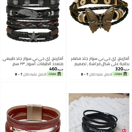
أمازينج. إي جي بي سوار جلد مضفر
أمازينج. إي جي بي سوار جلد طبيعي
بدلاية على شكل فراشة ، تصميم
متعدد الطبقات، أسود، ٢٣ سم،
460
320
متعدد الطبقات، سوار معصم عصري
للجنسين، مضفر يدويًا بلمسات من
جنيه
جنيه
للجنسين، 6 سم
النجوم والريش
احصل عليه خلال
7 - 8
احصل عليه خلال
7 - 8
اغسطس
اغسطس