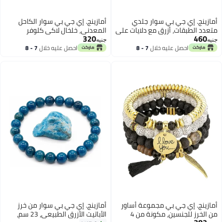
أمازينج. إي جي بي سوار جلدي
أمازينج. إي جي بي سوار الكاحل
متعدد الطبقات، أزرق مع دلايات على
المعدني، خلخال لاكي كلوفر
320
460
شكل قلب ذهبي وشرابة، سوار
للسيدات، تصميم فريد وأنيق ذهبي
جنيه
جنيه
معصم للجنسين بطول 23 سم
اللون، تصميم أربع أوراق البرسيم
احصل عليه خلال
7 - 8
احصل عليه خلال
7 - 8
اغسطس
اغسطس
للنساء، عصري وبسيط -
CloverSTYLE
أمازينج. إي جي بي مجموعة أساور
أمازينج. إي جي بي سوار من خرز
من الخرز للجنسين، مكونة من 4
الأباتيت الأزرق الطبيعي، 23 سم،