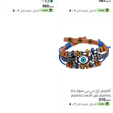
382
قطع، مصنوعة من الراتنج مع أجنحة
مجوهرات من الأحجار الكريمة
5.0
1
جنيه
وشرابات، مجوهرات بوهو قابلة
المرنة للجنسين لممارسة اليوجا
360
جنيه
للتمدد
والتأمل
احصل عليه خلال
7 - 8
احصل عليه خلال
7 - 8
اغسطس
اغسطس
أمازينج. إي جي بي سوار جلد
بتصميم عين الحسد بتصميم
370
بوهيمي ، ازرق، 23 سم، سوار
جنيه
معصم مصنوع يدويا متعدد الطبقات
احصل عليه خلال
7 - 8
اغسطس
للجنسين