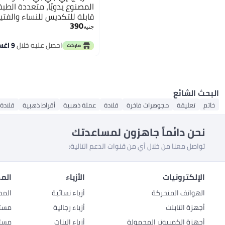
المصنوع يدويًا، متعددة الطبقا
قابلة للتكديس للنساء والفتي
390
جنيه
احصل عليه خلال
9 اغسطس
البحث الشائع
خاتم
تعليقة
مجوهرات فاخرة
قلادة
عملة ذهبية
أقراط ذهبية
قلادة 
نحن دائماً جاهزون لمساعدتك
تواصل معنا من خلال أي من قنوات الدعم التالية:
الإلكترونيات
الأزياء
المط
الهواتف المتحركة
أزياء نسائية
المط
أجهزة التابلت
أزياء رجالية
مستل
أجهزة الكمبيوتر المحمولة
أزياء البنات
مستل