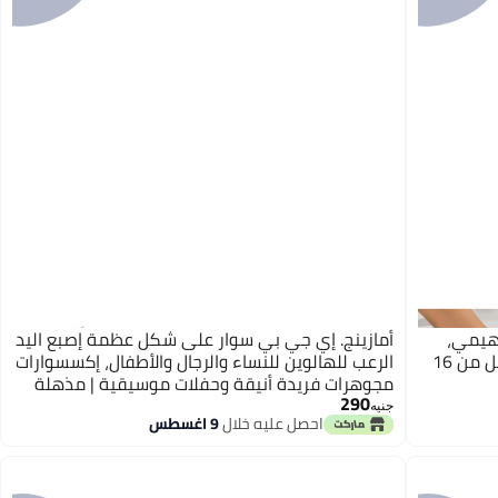
وهيمي،
أمازينج. إي جي بي سوار على شكل عظمة إصبع اليد
حبل شمع مضفر مقاوم للماء، قابل للتعديل من 16
الرعب للهالوين للنساء والرجال والأطفال، إكسسوارات
مجوهرات فريدة أنيقة وحفلات موسيقية | مذهلة
290
جنيه| مع سوار معصم دائري قابل للتعديل مجوهرات
جنيه
احصل عليه خلال
9 اغسطس
بانك مصنوعة يدويًا (ذهبي)