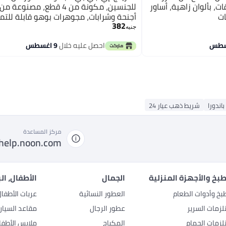
ت، بألوان زاهية، أساور
للجنسين، مكونة من 4 قطع، مصنوع
ات
أجنحة وشرابات، مجوهرات بوهو قابلة للتم
382
جنيه
احصل عليه خلال
9 اغسطس
باندورا
شريط ذهب عيار 24
مركز المساعدة
help.noon.com
بخ والأجهزة المنزلية
الجمال
الأطفال، ال
بخ وأدوات الطعام
العطور النسائية
عربات الأطفا
زمات السرير
عطور الرجال
مقاعد السيار
زمات الحمام
المكياج
ملابس الأطفا