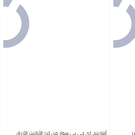
ز
أمازينج. إي جي بي سوار من خرز الأباتيت الأزرق