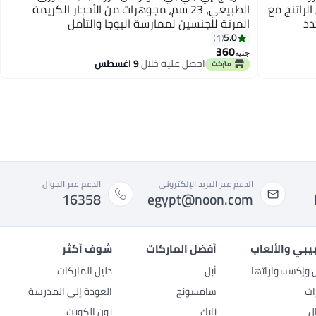
ة من الراتنج مع
الطبيعي، 23 سم، مجوهرات من الأحجار الكريمة
دد
المرنة للجنسين لممارسة اليوجا والتأمل
5.0
1
360
جنيه
احصل عليه خلال
9 اغسطس
الدعم عبر البريد الإلكتروني
الدعم عبر الجوال
16358
egypt@noon.com
بيبي والألعاب
أفضل الماركات
شوف أكثر
ل وإكسسواراتها
أبل
دليل الماركات
ات
سامسونج
العودة إلى المدرسة
ل
نايك
نون الكويت