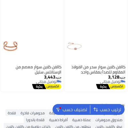
كالفن كلاين سوار سحر من الفولاذ
كالفن كلاين سوار معصم من
المقاوم للصدأ بمقاس واحد
الإستانلس ستيل
3,443
3,128
جنيه
جنيه
توصيل مجاني
توصيل مجاني
توصيل مجاني
توصيل مجاني
البحث الشائع
ترتيب حسب
تصنيف حسب
باندورا
أقراط
سبائك ذهبية
خاتم
تعليقة
مجوهرات فاخرة
قلادة
صندوق مجوهرات
عملة ذهبية
أقراط ذهبية
قلادة باندورا
عطر كالفين كلاين
بنطلون من كالفن كلاين
كنزات رياضية من كالفن كلاين