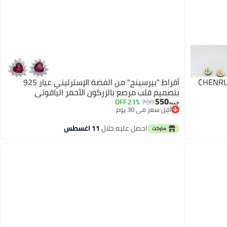
CHENRUI
أقراط "بيرسينج" من الفضة الإسترليني عيار 925
بتصميم قلب مرصع بالزركون الأحمر الياقوتي
550
21% OFF
700
جنيه
أقل سعر في 30 يوم
أقل سعر في 30 يوم
احصل عليه خلال
11 اغسطس