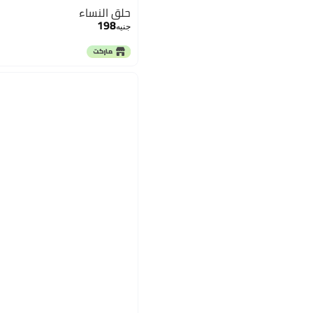
حلق النساء
198
جنيه