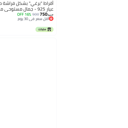
أقراط "برغي" بشكل فراشة م
عيار 925 - جمال مستوحى من الطبيعة وبريق ساحر
750
16% OFF
900
جنيه
أقل سعر في 30 يوم
أقل سعر في 30 يوم