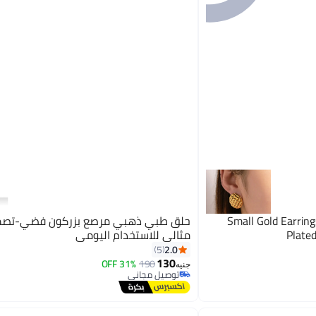
Small Gold Earrin
حلق طبي ذهبي مرصع بزركون فضي-تصمي
Plated
مثالي للاستخدام اليومي
2.0
5
130
31% OFF
190
جنيه
توصيل مجاني
توصيل مجاني