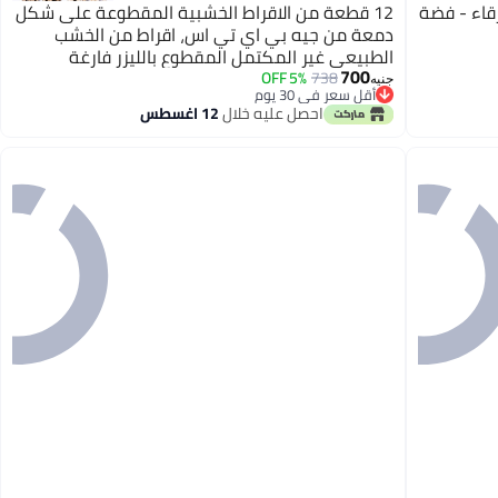
قاء - فضة
12 قطعة من الاقراط الخشبية المقطوعة على شكل
دمعة من جيه بي اي تي اس، اقراط من الخشب
الطبيعي غير المكتمل المقطوع بالليزر فارغة
700
لصانعي المجوهرات والحرف اليدوية (2 انش)
5% OFF
738
جنيه
أقل سعر في 30 يوم
أقل سعر في 30 يوم
احصل عليه خلال
12 اغسطس