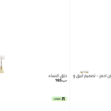
احمر - تصميم انيق و
حلق النساء
165
جنيه