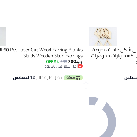
لى شكل ماسة مجوفة
 60 Pcs Laser Cut Wood Earring Blanks
ر، اكسسوارات مجوهرات
Studs Wooden Stud Earrings
700
5% OFF
738
جنيه
أقل سعر في 30 يوم
أقل سعر في 30 يوم
احصل عليه خلال
12 اغسطس