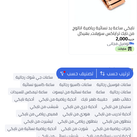
نايكي ساعة يد نسائية رياضية انالوج
من نايك تراياكس سويفت، بهيكل
2,000
نحاسي ومينا أسود
جنيه
توصيل مجاني
توصيل مجاني
البحث الشائع
ترتيب حسب
تصنيف حسب
ساعات نسائية
ساعات تومي هيلفيغر رجالية
ساعات جي شوك رجالية
ساعات فوسيل رجالية
ساعات كاسيو رجالية
ساعة كاسيو نسائية
ساعات رجالية
ساعة
ساعة نسائية من تيسوت
ساعة تيمكس للسيدات
حقائب ظهر
حقيبة ظهر نايك
أحذية رياضية من نايكي
أحذية نايكي
سنيكرز من نايكي
أحذية جري من نايكي
شبشب من نايكي
أحذية تدريب من نايكي
هودي من نايكي
قميص رياضي من نايكي
بنطلون من نايكي
بنطلون رياضي من نايكي
تيشيرت من نايكي
كنزات رياضية من نايكي
شورت من نايكي
أحذية رياضية نسائية من نايكي
أحذية تدريب نسائية من نايكي
شبشب نسائي من نايكي