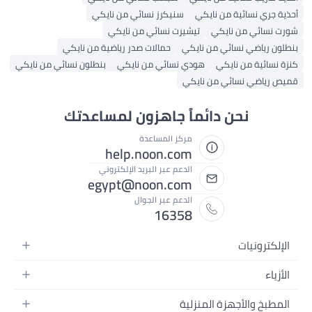
أحذية جري نسائية من نايكي
سنيكرز نسائي من نايكي
شورت نسائي من نايكي
تيشيرت نسائي من نايكي
بنطلون رياضي نسائي من نايكي
حمالات صدر رياضية من نايكي
كنزة نسائية من نايكي
هودي نسائي من نايكي
بنطلون نسائي من نايكي
قميص رياضي نسائي من نايكي
نحن دائماً جاهزون لمساعدتك
مركز المساعدة
help.noon.com
الدعم عبر البريد الإلكتروني
egypt@noon.com
الدعم عبر الجوال
16358
الإلكترونيات
الهواتف المتحركة
الأزياء
أجهزة التابلت
أزياء نسائية
المطبخ والأجهزة المنزلية
أجهزة الكمبيوتر المحمولة