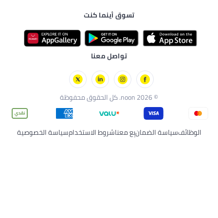
 والإطعام
ئق
تسوق أينما كنت
رسة
ية بالبشرة
زلي
وارات
تواصل معنا
noo. كل الحقوق محفوظة
الضمان
بِع معنا
شروط الاستخدام
سياسة الخصوصية