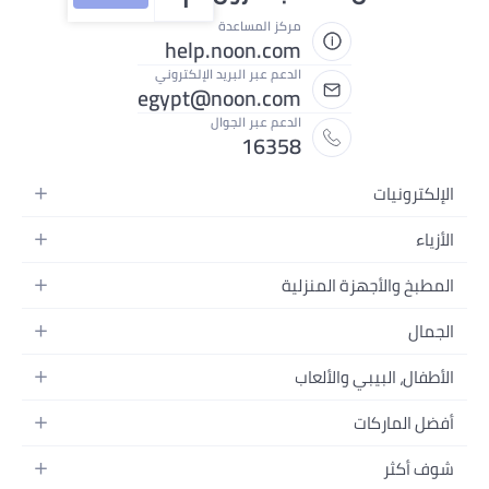
مركز المساعدة
help.noon.com
الدعم عبر البريد الإلكتروني
egypt@noon.com
الدعم عبر الجوال
16358
ة
 المنزلية
 المحمولة
لطعام
 وتسجيل الفيديو
والألعاب
م
إكسسواراتها
لمنزل