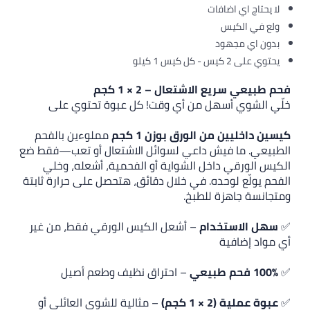
فات
د
لاشتعال – 2 × 1 كجم
هل من أي وقت! كل عبوة تحتوي على
 الورق بوزن 1 كجم
مملوءين بالفحم
يش داعي لسوائل الاشتعال أو تعب—فقط ضع
اخل الشواية أو الفحمية، أشعله، وخلي
حده. في خلال دقائق، هتحصل على حرارة ثابتة
 للطبخ.
دام
– أشعل الكيس الورقي فقط، من غير
– احتراق نظيف وطعم أصيل
جم)
– مثالية للشوي العائلي أو