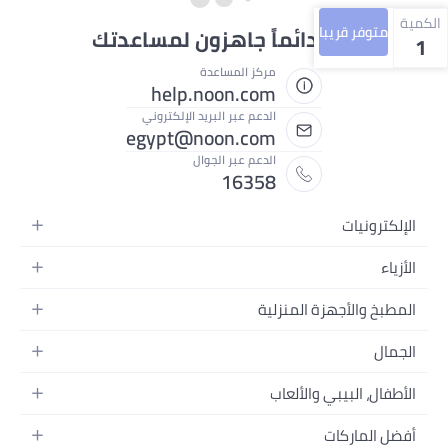
الكمية
متوفر قريبا
نحن دائماً جاهزون لمساعدتك
1
مركز المساعدة
help.noon.com
الدعم عبر البريد الإلكتروني
egypt@noon.com
الدعم عبر الجوال
16358
الإلكترونيات
الهواتف المتحركة
الأزياء
أجهزة التابلت
أزياء نسائية
المطبخ والأجهزة المنزلية
أجهزة الكمبيوتر المحمولة
أزياء رجالية
المطبخ وأدوات الطعام
الأجهزة المنزلية
الجمال
أزياء البنات
مستلزمات السرير
الكاميرات والصور وتسجيل الفيديو
العطور النسائية
أزياء الأولاد
الأطفال، البيبي والألعاب
مستلزمات الحمام
التلفزيونات
عطور الرجال
ساعات يد للرجال
عربات الأطفال وإكسسواراتها
ديكورات المنازل
سماعات الرأس
أفضل الماركات
المكياج
ساعات يد للنساء