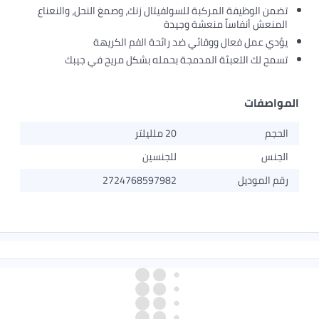
تضمن الوظيفة المركبة للسولفيتال زنك، وصمغ النحل، والنعناع
المنعش أنفاساً منعشة وجيدة
يؤدي عمل فعال ووقائي ضد رائحة الفم الكريهة
تسمح لك التعبئة المدمجة بحمله بشكل مريح في جيبك
المواصفات
الحجم
20 ملليلتر
الجنس
للجنسين
رقم الموديل
2724768597982