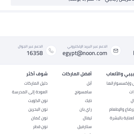
الدعم عبر البريد الإلكتروني
الدعم عبر الجوال
16358
egypt@noon.com
بيبي والألعاب
أفضل الماركات
شوف أكثر
ل وإكسسواراتها
أبل
دليل الماركات
ات
سامسونج
العودة إلى المدرسة
ل
نايك
نون الكويت
رضاع والإطعام
راي بان
نون البحرين
عناية بالبشرة
تيفال
نون عُمان
ستارفيل
نون قطر