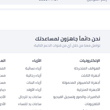
نحن دائماً جاهزون لمساعدتك
تواصل معنا من خلال أي من قنوات الدعم التالية:
الإلكترونيات
الأزياء
المط
الهواتف المتحركة
أزياء نسائية
المط
أجهزة التابلت
أزياء رجالية
مستل
أجهزة الكمبيوتر المحمولة
أزياء البنات
مستل
الأجهزة المنزلية
أزياء الأولاد
ديكو
الكاميرات والصور وتسجيل الفيديو
ساعات يد للرجال
الأج
التلفزيونات
ساعات يد للنساء
الأد