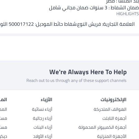
بلد المنشأ : مصر
ضمان الشفاط : 3 سنوات ضمان مجاني شامل
HIGHLIGHTS
العلامة التجارية: فريش النوع:شفاط حائط الموديل: 500017122 اللون: أبيض الخامة: بلاستيك
We're Always Here To Help
Reach out to us through any of these support channels
الإلكترونيات
الأزياء
المط
الهواتف المتحركة
أزياء نسائية
المط
أجهزة التابلت
أزياء رجالية
مستل
أجهزة الكمبيوتر المحمولة
أزياء البنات
مستل
الأجهزة المنزلية
أزياء الأولاد
ديكو