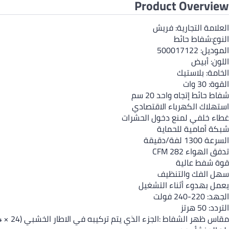
Product Overview
العلامة التجارية: فريش
النوع:شفاط حائط
الموديل: 500017122
اللون: أبيض
الخامة: بلاستيك
القوة: 30 وات
شفاط حائط إتجاه واحد 20 سم
استهلاك الكهرباء الاقتصادي
غطاء خلفي لمنع دخول الحشرات
شبكة أمامية للحماية
السرعة 1300 لفة/دقيقة
تدفق الهواء 282 CFM
قوة شفط عالية
سهل الفك والتنظيف
يعمل بهدوء أثناء التشغيل
الجهد: 220-240 فولت
التردد: 50 هرتز
مقاس ظهر الشفاط :الجزء الذي يتم تركيبه في الاطار الخشبي (24 × 24 سم)