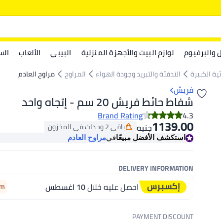
ل والبرفيوم
لوازم البيت والأجهزة المنزلية
البيبي
الألعاب
الس
ية الكبيرة
التدفئة والتبريد وجودة الهواء
المراوح
مراوح العادم
فريش
شفاط حائط فريش 20 سم - إتجاه واحد
Brand Rating
4.3
1139.00
باقي 2 وحدات في المخزون
جنيه
باقي 2 وحدات في المخزون
استكشف الأفضل مبيعًا
في
مراوح العادم
DELIVERY INFORMATION
احصل عليه خلال
10 اغسطس
2m
PAYMENT DISCOUNT