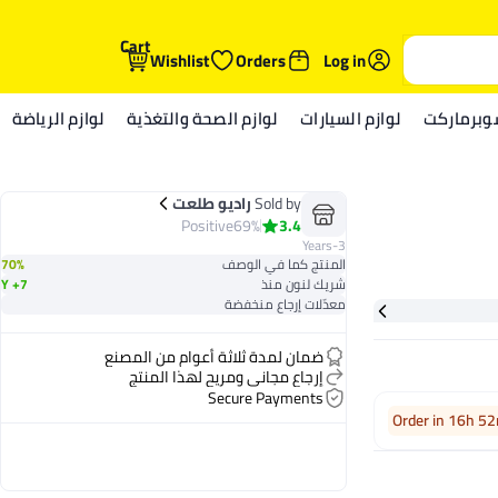
Cart
Wishlist
Orders
Log in
وبرماركت
لوازم السيارات
لوازم الصحة والتغذية
لوازم الرياضة
Sold by
راديو طلعت
Positive
69%
3.4
3-Years
المنتج كما في الوصف
70%
شريك لنون منذ
7+ Y
معدّلات إرجاع منخفضة
ضمان لمدة ثلاثة أعوام من المصنع
إرجاع مجاني ومريح لهذا المنتج
Secure Payments
Order in 16h 5