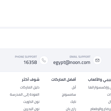
PHONE SUPPORT
EMAIL SUPPORT
16358
egypt@noon.com
بيبي والألعاب
أفضل الماركات
شوف أكثر
ل وإكسسواراتها
أبل
دليل الماركات
ات
سامسونج
العودة إلى المدرسة
ل
نايك
نون الكويت
رضاع والإطعام
راي بان
نون البحرين