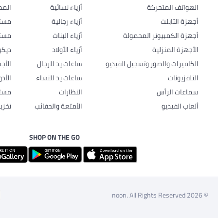
الهواتف المتحركة
أزياء نسائية
المط
أجهزة التابلت
أزياء رجالية
مستل
أجهزة الكمبيوتر المحمولة
أزياء البنات
مستل
الأجهزة المنزلية
أزياء الأولاد
ديكو
الكاميرات والصور وتسجيل الفيديو
ساعات يد للرجال
الأج
التلفزيونات
ساعات يد للنساء
الأد
سماعات الرأس
النظارات
مستل
ألعاب الفيديو
الأمتعة والحقائب
تخزي
SHOP ON THE GO
© 2026 noon. All Rights Reserved