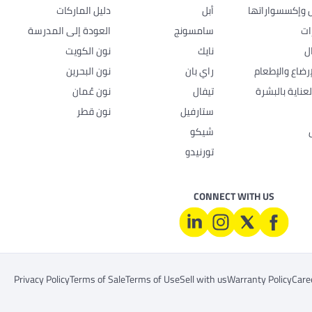
ل وإكسسواراتها
أبل
دليل الماركات
ات
سامسونج
العودة إلى المدرسة
ل
نايك
نون الكويت
رضاع والإطعام
راي بان
نون البحرين
عناية بالبشرة
تيفال
نون عُمان
ستارفيل
نون قطر
شيكو
تورنيدو
CONNECT WITH US
Privacy Policy
Terms of Sale
Terms of Use
Sell with us
Warranty Policy
Care