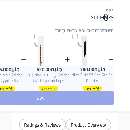
احصل عليه
اليوم
SIZE
اختر هذه الخيارات عند الدفع
XL
L
M
S
XS
FREQUENTLY BOUGHT TOGETHER
جنيه
جنيه
جنيه
5.00
620.00
780.00
Nike G Nk Df One Std Ss
Adidas تي شيرت أطفال 3
Adidas طق
Top Hbr
خطوط أساسية للقطار
غطاء رأس لل
BUY
Ratings & Reviews
Product Overview