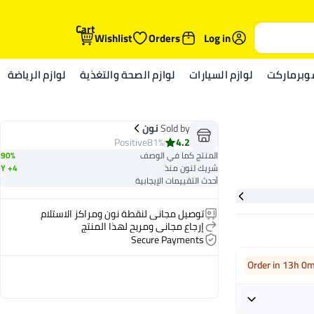
Cart
Wishlist
Orders
Log in
وبرماركت
لوازم السيارات
لوازم الصحة والتغذية
لوازم الرياضة
Sold by
نون
Positive
81%
4.2
المنتج كما في الوصف
90%
شريك لنون منذ
4+ Y
أحدث التقييمات الإيجابية
توصيل مجاني لنقطة نون ومراكز الاستلام
إرجاع مجاني ومريح لهذا المنتج
Secure Payments
Order in 13h 0