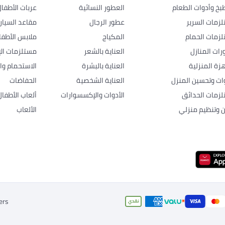
بخ وأدوات الطعام
العطور النسائية
عربات الأطفا
زمات السرير
عطور الرجال
مقاعد السيار
زمات الحمام
المكياج
ملابس الأطفا
رات المنازل
العناية بالشعر
مستلزمات الإ
هزة المنزلية
العناية بالبشرة
الاستحمام وال
وات وتحسين المنزل
العناية الشخصية
الحفاضات
زمات الحدائق
الأدوات والإكسسوارات
ألعاب الأطفال
ن وتنظيم منزلي
الألعاب
ers