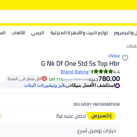
ل والبرفيوم
لوازم البيت والأجهزة المنزلية
البيبي
الألعاب
الس
بنات
Nike
G Nk Df One Std Ss Top Hbr
Brand Rating
4.4
780.00
أقل سعر في السنة
جنيه
جنيه
71% Off
2699.00
أقل سعر في السنة
استكشف الأفضل مبيعًا
في
بلايز وتيشيرتات البنات
DELIVERY INFORMATION
احصل عليه
غدًا
m
خيارات توصيل أسرع