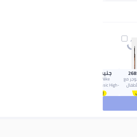
+ جنيه 24
جنيه
1440.00
268
م جوجر مع
Nike Girls’ Nike
أطفال
Sportswear Classic High-
Rise Tight – Lightweight