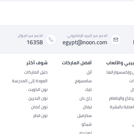
الدعم عبر البريد الإلكتروني
الدعم عبر الجوال
16358
egypt@noon.com
بيبي والألعاب
أفضل الماركات
شوف أكثر
ل وإكسسواراتها
أبل
دليل الماركات
ات
سامسونج
العودة إلى المدرسة
ل
نايك
نون الكويت
رضاع والإطعام
راي بان
نون البحرين
عناية بالبشرة
تيفال
نون عُمان
ستارفيل
نون قطر
شيكو
تورنيدو