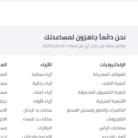
نحن دائماً جاهزون لمساعدتك
تواصل معنا من خلال أي من قنوات الدعم التالية:
الإلكترونيات
الأزياء
المط
الهواتف المتحركة
أزياء نسائية
المط
أجهزة التابلت
أزياء رجالية
مستل
أجهزة الكمبيوتر المحمولة
أزياء البنات
مستل
الأجهزة المنزلية
أزياء الأولاد
ديكو
الكاميرات والصور وتسجيل الفيديو
ساعات يد للرجال
الأج
التلفزيونات
ساعات يد للنساء
الأد
سماعات الرأس
النظارات
مستل
ألعاب الفيديو
الأمتعة والحقائب
تخزي