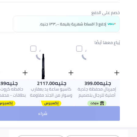
خصم على الدفع
إدفع 3 اقساط شهرية بقيمة ١٣٣٫٠٠ جنيه.
يُباع معها أيضًا
جنيه
جنيه
جنيه
.99
2117.00
399.00
إمبريال محفظة جلدية
كاسيو ساعة يد بعقارب
حافظه كروت 
أصلية للرجال بتصميم
وسوار من الجلد مقاومة
بطاقات - محف
حصان إمبراطوري بني
للماء طراز MTP-VD01L-
ائتمانية - حام
1EVUDF - 45 مم - أسود
كارد -محفظة
شراء
رجال
بطاقات الائتمان
بطاقات