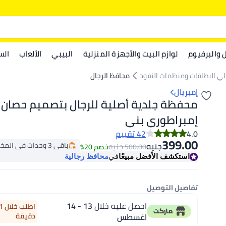
ل والبرفيوم
لوازم البيت والأجهزة المنزلية
البيبي
الألعاب
الس
لي البطاقات ومنظمات النقود
محافظ الرجال
إمبريال
محفظة جلدية أصلية للرجال بتصميم حصان
إمبراطوري بني
4.0
42 تقييم
399.00
باقي 3 وحدات في المخزون
جنيه
جنيه
500.00
خصم 20%
باقي 3 وحدات في المخزون
استكشف الأفضل مبيعًا
في
محافظ رجالية
تفاصيل التوصيل
احصل عليه خلال
13 - 14
اغسطس
دقيقة