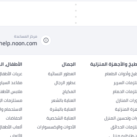
مركز المساعدة
help.noon.com
بخ والأجهزة المنزلية
الجمال
الأطفال، ال
بخ وأدوات الطعام
العطور النسائية
عربات الأطفا
زمات السرير
عطور الرجال
مقاعد السيار
زمات الحمام
المكياج
ملابس الأطفا
رات المنازل
العناية بالشعر
مستلزمات الإ
هزة المنزلية
العناية بالبشرة
الاستحمام وال
وات وتحسين المنزل
العناية الشخصية
الحفاضات
زمات الحدائق
الأدوات والإكسسوارات
ألعاب الأطفال
ن وتنظيم منزلي
الألعاب