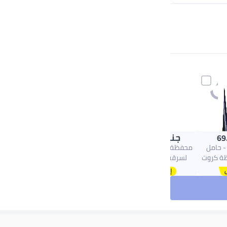
جنيه
66.00
69
- حامل
محفظة ألمنيوم مانعة
ظة كروت
لسرقة بيانات RFID،
ل كريدت
حافظة بطاقات ائتمان
 حامل
معدنية نحيفة بغطاء
 مع حماية
صلب، منظم بطاقات
Rfid، بنقرة واحدة تنزلق 6
مدمج، 11 × 6 سم-فضي