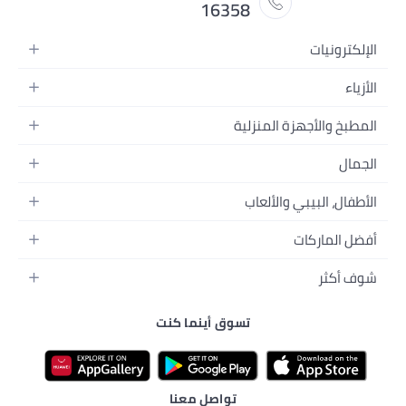
16358
ة
 المنزلية
 المحمولة
لطعام
 وتسجيل الفيديو
والألعاب
كسسواراتها
لمنزل
 والإطعام
ق
تسوق أينما كنت
رسة
ة بالبشرة
لي
ارات
تواصل معنا