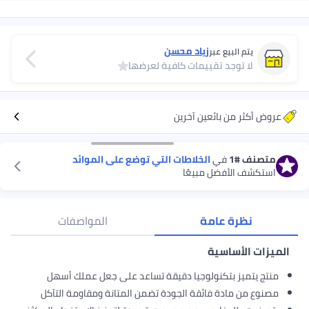
زياد محسن
عبر
تقييمات كافية لعرضها
ئعين آخرين
ي
الخلاطات التي توضع على الموائد
ل مبيعًا
امة
المواصفات
ية
كنولوجيا دقيقة تساعد على جعل عملك أسهل
فائقة الجودة تضمن المتانة ومقاومة التآكل