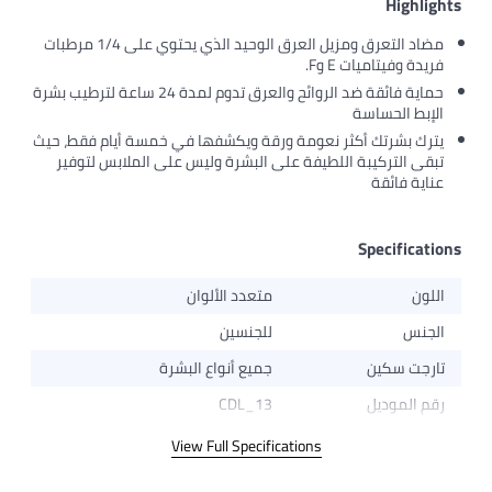
Highligh
مضاد التعرق ومزيل العرق الوحيد الذي يحتوي على 1/4 مرطبات
فريدة وفيتاميات E وF.
حماية فائقة ضد الروائح والعرق تدوم لمدة 24 ساعة لترطيب بشرة
الإبط الحساسة
يترك بشرتك أكثر نعومة ورقة ويكشفها في خمسة أيام فقط، حيث
تبقى التركيبة اللطيفة على البشرة وليس على الملابس لتوفير
عناية فائقة
Specificatio
اللون
متعدد الألوان
الجنس
للجنسين
تارجت سكين
جميع أنواع البشرة
رقم الموديل
CDL_13
View Full Specifications