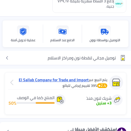
إدفع 3 اقساط شهرية بقيمة ٧٢٩٫٦٧
جنيه.
التوصيل بواسطة نوون
الدفع عند الاستلام
عملية تحويل آمنة
توصيل مجاني لنقطة نون ومراكز الاستلام
El Sallab Company for Trade and Import
يتم البيع عبر
2.4
(عبد العزيز السلاب)
39%
تقييم إيجابي للبائع
المنتج كما في الوصف
شريك لنون منذ
50
%
3
+
سنين
استكشف الأفضل مبيعًا
في