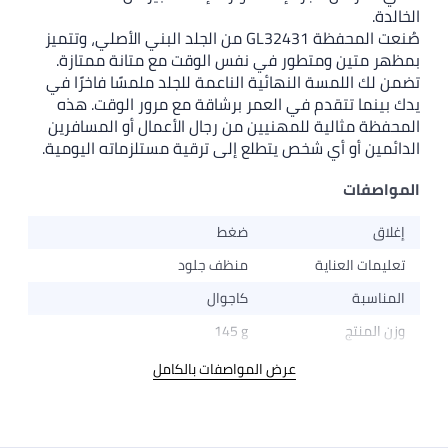
صُنعت المحفظة GL32431 من الجلد البني الأصلي، وتتميز
متين ومتطور في نفس الوقت مع متانة ممتازة.
 اللمسة النهائية الناعمة للجلد ملمسًا فاخرًا في
ما تتقدم في العمر برشاقة مع مرور الوقت. هذه
 مثالية للمهنيين من رجال الأعمال أو المسافرين
ن أو أي شخص يتطلع إلى ترقية مستلزماته اليومية.
فات
ضغط
ت العناية
منظف ​​جلود
سبة
كاجوال
منتج
145 g
عرض المواصفات بالكامل