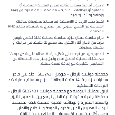
وب أمامية بسحاب: مثالية لتخزين العملات المعدنية أو
تيح أو البطاقات الإضافية – مصممة لسهولة الوصول إليها
ة وظائف إضافية.
 حجب الترددات اللاسلكية: قم بحماية معلومات بطاقتك
الحساسة من المسح الضوئي غير المصرح به باستخدام حماية RFID
جة.
سلسلة ممتاز: مزوّد بسلسلة معدنية قابلة للفصل لتوفير
ن الأمان أثناء التنقل، مما يسمح لك بتثبيته في حزامك أو
ك بسهولة.
تصميم فريد من نوعه على شكل حرف V بغطاء على شكل حرف V
ابك معدنية: تفصيل مبدع وأنيق يميّز هذه المحفظة عن
ميم التقليدية مع إضافة لمسة عملية.
محفظة جولينك للرجال – موديل GL32431 | جلد بني فاخر،
سحابات مزدوجة، 14 فتحة للبطاقات، حزام سلسلة، حماية ضد
ت اللاسلكية
ارتقِ بحملتك اليومية مع محفظة جولينك GL32431 للرجال –
لدية فاخرة ثنائية الطي تجمع بين التصميم الأنيق
المعززة والوظائف الذكية. صُممت هذه المحفظة
العصريين الذين يقدرون الجودة والتنظيم والأمان،
ر من مجرد إكسسوار – إنها تعبير عن الأناقة