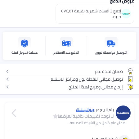
فع
إدفع 3 اقساط شهرية بقيمة ٥٧٤٫٥٦
ه.
 بواسطة نوون
الدفع عند الاستلام
عملية تحويل آمنة
 لمدة عام
ل مجاني لنقطة نون ومراكز الاستلام
ع مجاني ومريح لهذا المنتج
جولـيـنـك
يتم البيع عبر
لا توجد تقييمات كافية لعرضها
ام كامل من الشركة المصنعة.