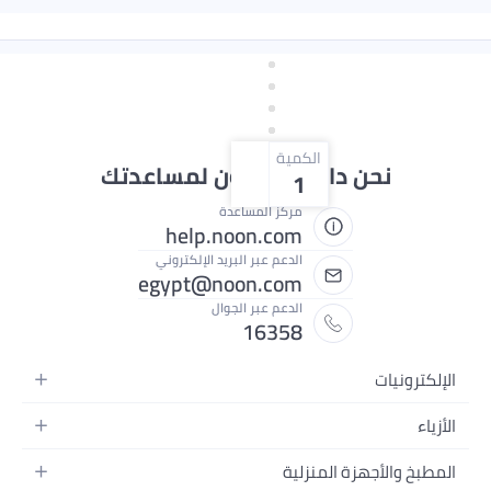
الكمية
نحن دائماً جاهزون لمساعدتك
1
مركز المساعدة
help.noon.com
الدعم عبر البريد الإلكتروني
egypt@noon.com
الدعم عبر الجوال
16358
ونيات
 المتحركة
لتابلت
ائية
والأجهزة المنزلية
لكمبيوتر المحمولة