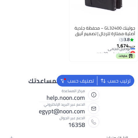
جولينك GL32400 – محفظة جلدية
أصلية ممتازة للرجال | تصميم أنيق
ثنائي الطي بسحّابين
3.8
3
أقل سعر في 30 يوم
1,674
جنيه
3
توصيل مجاني
أقل سعر في 30 يوم
نحن دائماً جاهزون لمساعدتك
ترتيب حسب
تصنيف حسب
مركز المساعدة
help.noon.com
الدعم عبر البريد الإلكتروني
egypt@noon.com
الدعم عبر الجوال
16358