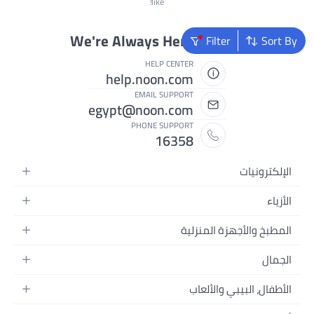
like!
We're Always Here To Help
Filter
Sort By
HELP CENTER
help.noon.com
EMAIL SUPPORT
egypt@noon.com
PHONE SUPPORT
16358
الإلكترونيات
الهواتف المتحركة
الأزياء
أجهزة التابلت
أزياء نسائية
المطبخ والأجهزة المنزلية
أجهزة الكمبيوتر المحمولة
أزياء رجالية
المطبخ وأدوات الطعام
الأجهزة المنزلية
الجمال
أزياء البنات
مستلزمات السرير
الكاميرات والصور وتسجيل الفيديو
العطور النسائية
أزياء الأولاد
الأطفال، البيبي والألعاب
مستلزمات الحمام
التلفزيونات
عطور الرجال
ساعات يد للرجال
عربات الأطفال وإكسسواراتها