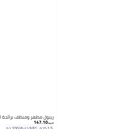
رينول مطهر ومنظف برائحة الليمو
147.10
جنيه
1.5 كجم
|
9.81 جنيه/⁨/100 جم⁩