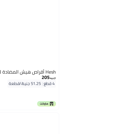
Hesh أقراص هيش المضادة للنمل - 4 قطع
205
جنيه
4 قطع
|
51.25 جنيه/⁨/قطعة⁩