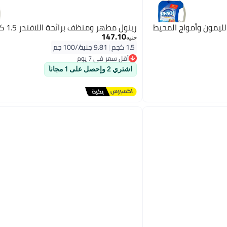
ليمون وأمواج المحيط
رينول مطهر ومنظف برائحة اللافندر 1.5 كج
147.10
جنيه
1.5 كجم
|
9.81 جنيه/⁨/100 جم⁩
أقل سعر في 7 يوم
توصيل مجاني
اشتري 2 وإحصل على 1 مجاناً
أقل سعر في 7 يوم