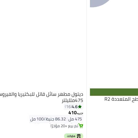
ديتول مطهر سائل قاتل للبكتيريا والفيرو
دايفرسي منظف معقم للأسطح المتعددة R2
475ملليلتر
4.6
16
410
جنيه
#2 في مطهرات البقالة
475 مل
|
86.32 جنيه/⁨/100 مل⁩
باقي 2 وحدات في المخزون
تم بيع +20 مؤخرًا
#2 في مطهرات البقالة