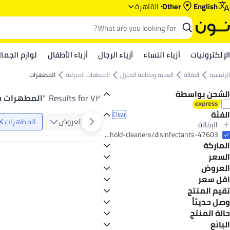
English
Other
القاهرة
الإلكترونيات
أزياء النساء
أزياء الرجال
أزياء الأطفال
لوازم الجما
الرئيسية
البقالة
العناية ونظافة المنزل
المنظفات المنزلية
المطهرات
الشحن بواسطة
٧٢ Results for
"
المطهرات 
الفئة
Clear
العروض
المطهرات
البقالة
All البقالة
grocery-store/home-care-and-cleaning/household-cleaners/disinfectants-47603
الماركة
العناية ونظافة المنزل
All العناية ونظافة المنزل
السعر
المنظفات المنزلية
العروض
GO
TO
All المنظفات المنزلية
شيكو
اقل سعر
عروض السوبرماركت 🛒
المطهرات
Generic
تقيم المنتج
أقل سعر في السنة
رينول
أقل سعر في 30 يوم
0 Star or more
وصل حديثاً
نادس
أقل سعر في 7 يوم
آخر 7 أيام
حالة المنتج
كلوركس
آخر 30 يوماً
البائع
فاى
جديد
5
4.4