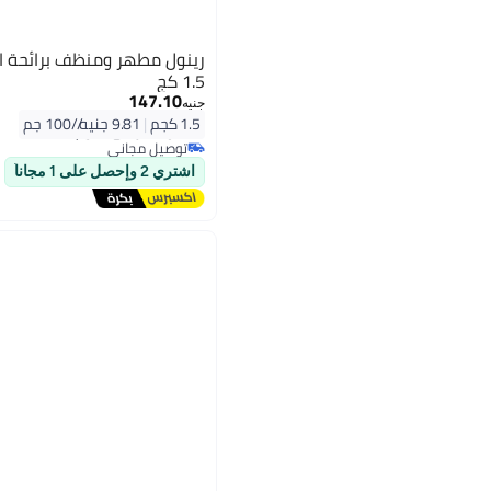
رينول مطهر ومنظف برائحة ال
1.5 كج
147.10
جنيه
#3 في مطهرات البقالة
1.5 كجم
|
9.81 جنيه/⁨/100 جم⁩
أقل سعر في 7 يوم
توصيل مجاني
#3 في مطهرات البقالة
اشتري 2 وإحصل على 1 مجاناً