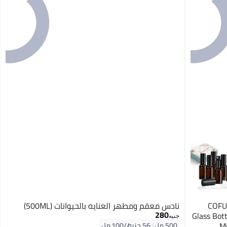
COFUD
نادس معقم ومطهر العنايه بالحيوانات (500ML)
280
Glass Bott
جنيه
Mi
500 مل
|
56 جنيه/⁨/100 مل⁩