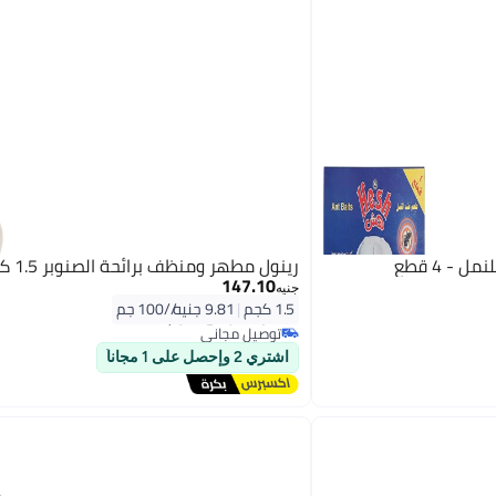
رينول مطهر ومنظف برائحة الصنوبر 1.5 كج
147.10
جنيه
#4 في مطهرات البقالة
1.5 كجم
|
9.81 جنيه/⁨/100 جم⁩
أقل سعر في 7 يوم
توصيل مجاني
#4 في مطهرات البقالة
اشتري 2 وإحصل على 1 مجاناً