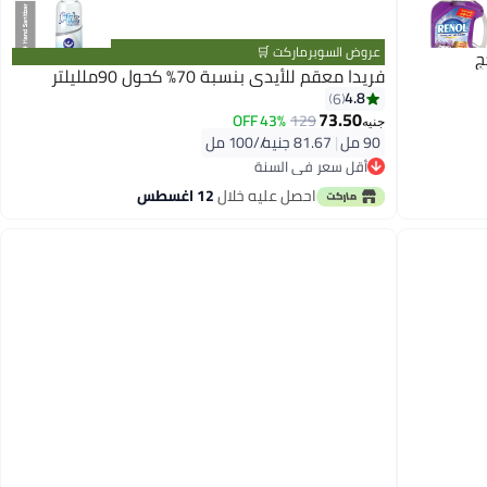
عروض السوبرماركت 🛒
فريدا معقم للأيدى بنسبة 70% كحول 90ملليلتر
4.8
6
73.50
43% OFF
129
جنيه
90 مل
|
81.67 جنيه/⁨/100 مل⁩
أقل سعر في السنة
أقل سعر في السنة
احصل عليه خلال
12 اغسطس