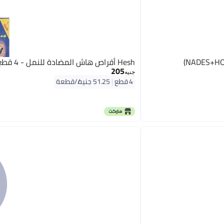
Hesh أقراص هاش المضادة للنمل - 4 قطع
205
جنيه
4 قطع
|
51.25 جنيه/⁨/قطعة⁩