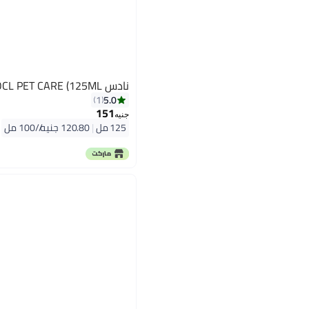
نادس NADES+HOCL PET CARE (125ML)
5.0
1
151
جنيه
125 مل
|
120.80 جنيه/⁨/100 مل⁩