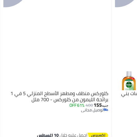
سات بني
كلوركس منظف ومطهر الأسطح المنزلي 5 في 1
برائحة الليمون من كلوركس - 700 ملل
155
61% OFF
400
جنيه
توصيل مجاني
توصيل مجاني
احصل عليه خلال
10 اغسطس