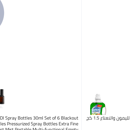
ن والنعناع 1.5 كج
I Spray Bottles 30ml Set of 6 Blackout
les Pressurized Spray Bottles Extra Fine
st Mist Portable Multi-functional Empty