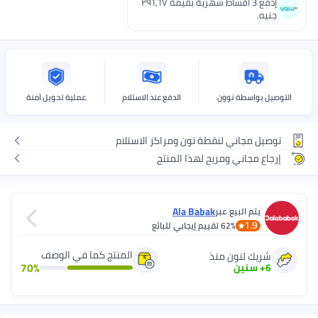
إدفع 3 اقساط شهرية بقيمة ٢٩٦٫٦٧
جنيه.
التوصيل بواسطة نوون
الدفع عند الاستلام
عملية تحويل آمنة
توصيل مجاني لنقطة نون ومراكز الاستلام
إرجاع مجاني ومريح لهذا المنتج
Ala Babak
يتم البيع عبر
1.9
62%
تقييم إيجابي للبائع
المنتج كما في الوصف
شريك لنون منذ
70
%
6
+
سنين