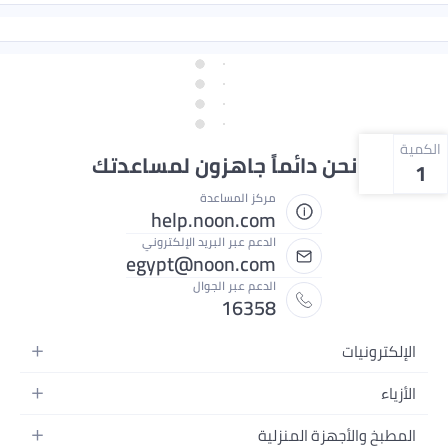
الكمية
نحن دائماً جاهزون لمساعدتك
1
مركز المساعدة
help.noon.com
الدعم عبر البريد الإلكتروني
egypt@noon.com
الدعم عبر الجوال
16358
الإلكترونيات
الهواتف المتحركة
الأزياء
أجهزة التابلت
أزياء نسائية
المطبخ والأجهزة المنزلية
أجهزة الكمبيوتر المحمولة