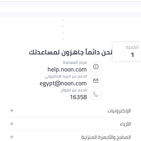
الكمية
نحن دائماً جاهزون لمساعدتك
1
مركز المساعدة
help.noon.com
الدعم عبر البريد الإلكتروني
egypt@noon.com
الدعم عبر الجوال
16358
الإلكترونيات
الهواتف المتحركة
الأزياء
أجهزة التابلت
أزياء نسائية
المطبخ والأجهزة المنزلية
أجهزة الكمبيوتر المحمولة