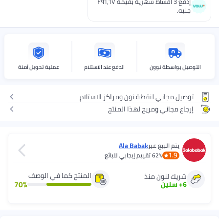
إدفع 3 اقساط شهرية بقيمة ٢٩٦٫٦٧
جنيه.
التوصيل بواسطة نوون
الدفع عند الاستلام
عملية تحويل آمنة
توصيل مجاني لنقطة نون ومراكز الاستلام
إرجاع مجاني ومريح لهذا المنتج
Ala Babak
يتم البيع عبر
1.9
62%
تقييم إيجابي للبائع
المنتج كما في الوصف
شريك لنون منذ
70
%
6
+
سنين