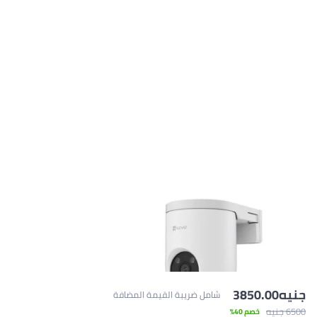
ه
3850.00
شامل ضريبة القيمة المضافة
يه
خصم 40%