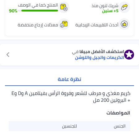
المنتج كما في الوصف
شريك لنون منذ
90
%
5
+
سنين
أحدث التقييمات الإيجابية
معدّلات إرجاع منخفضة
استكشف الأفضل مبيعًا
في
الكريمات والجيل واللوشن
نظرة عامة
كريم مغذي و مرطب للشعر وفروة الرأس بفيتامين A وD وE
+ البروتين 200 مل
المواصفات
الجنس
للجنسين