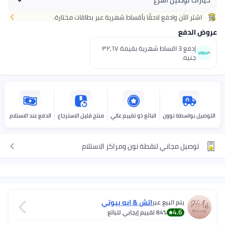
خيارات توصيل أسرع
اشتر الآن وادفع لاحقًا بأقساط شهرية عبر بطاقات مختارة.
احصل عليه
غدًا
+ جنيه 28
عروض الدفع
اختر هذه الخيارات عند الدفع
إدفع 3 اقساط شهرية بقيمة ٣٢٫٦٧
جنيه.
التوصيل بواسطة نوون
البائع ذو تقييم عالي
منتج قليل الاسترجاع
الدفع عند الاستلام
توصيل مجاني لنقطة نون ومراكز الاستلام
اتش & ايه بيوتي
يتم البيع عبر
4.6
84%
تقييم إيجابي للبائع