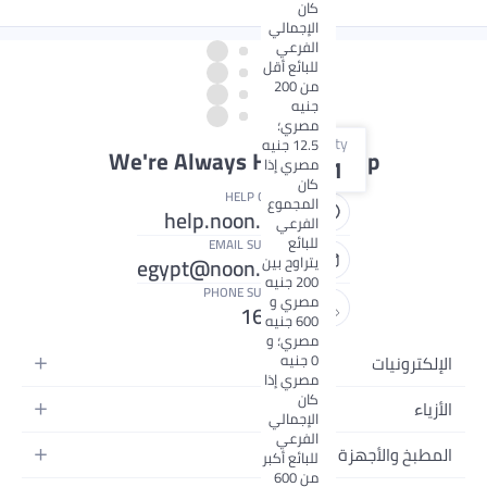
كان
الإجمالي
الفرعي
للبائع أقل
من 200
جنيه
مصري؛
Qty
12.5 جنيه
We're Always Here To Help
1
مصري إذا
كان
HELP CENTER
المجموع
help.noon.com
الفرعي
للبائع
EMAIL SUPPORT
egypt@noon.com
يتراوح بين
200 جنيه
PHONE SUPPORT
مصري و
16358
600 جنيه
مصري؛ و
0 جنيه
كترونيات
مصري إذا
كان
اتف المتحركة
اء
الإجمالي
ة التابلت
الفرعي
 نسائية
بخ والأجهزة المنزلية
للبائع أكبر
ة الكمبيوتر المحمولة
من 600
 رجالية