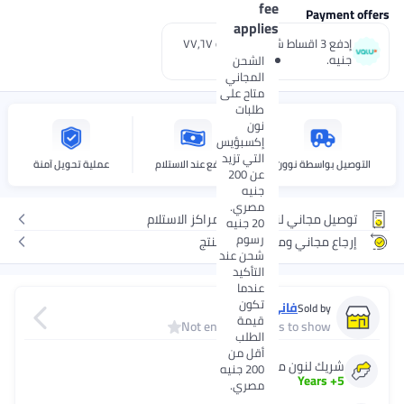
fee
Payment 
applies
إدفع 3 اقساط شهرية بقيمة ٧٧٫٦٧
جنيه.
الشحن
المجاني
متاح على
طلبات
نون
إكسبؤيس
التي تزيد
صيل بواسطة نوون
الدفع عند الاستلام
عملية تحويل آمنة
عن 200
جنيه
مصري.
وصيل مجاني لنقطة نون ومراكز الاستلام
20 جنيه
رسوم
رجاع مجاني ومريح لهذا المنتج
شحن عند
التأكيد
عندما
تكون
فانى بوت
Sold by
قيمة
Not enough ratings to show
الطلب
أقل من
شريك لنون منذ
200 جنيه
Years
+
5
مصري.