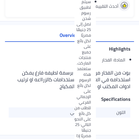
سيتم
أحدث التقييمات الإيجابية
تطبيق
رسوم
شحن
تصل إلى
25 جنيهًا
Overview
مصريًا
لكل بائع
على
Highli
جميع
منتجات
ادة: الفخار
الماركت.
ستعتمد
من الفخار مرسوم يدويا برسمة لطيفه فارغ يمكن
هذه
دامه في العديد من الاستخدامات كالزرااعه او ترتيب
الرسوم
لكل بائع
ت المكتب او المطبخ او المكياج
على
الإجمالي
Specifica
الفرعي
للطلب من
لون
بني
كل بائع
على النحو
التالي: 25
جنيهًا
مصريًا إذا