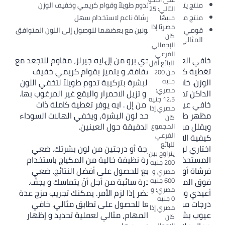
منتج يتميز بتركيبة تدوم طويلاً وقوام كريمي وخفيف الوزن
التالي: 25
منتج مزود بطرف فرشاة ناعم لاستخدام سهل
جنيهًا
مصريًا إذا
قومي بتجربة مزج لونين مع بعضهما للوصول إلى اللون المتوافق
كان
المثالي
الإجمالي
الفرعي
خافي العيوب اتش دي برو من إل.ايه جيرلز، مقاوم للتجعد مع
للبائع أقل
تغطية كثيفة غير شفافة، و يتميز بقوام كريمي خفيف
من 200
جنيه
الوزن. خافي عيوب البشرة بتركيبة تدوم طويلاً لتخفي اللون
مصري؛
الداكن تحت العينين و تزيل الاحمرار والبقع غير المرغوب بها.
12.5 جنيه
خافي عيوب البشرة من إل . ايه يوفر تغطية كاملة ذات
مصري إذا
مظهر طبيعي، ويوحد لون البشرة، ويخفي الهالات السوداء
كان
ويقلل من الخطوط الدقيقة حول العينين.
المجموع
الفرعي
كيفية الاستخدام :
للبائع
اختاري لونا أفتح بدرجة أو درجتين من لون بشرتك. ضعي
يتراوح بين
المستحضر على بشرة نظيفة خالية من المكياج باستخدام
200 جنيه
فرشاة أو طرف الإصبع للحصول على أفضل النتائج. ضعي
مصري و
600 جنيه
فوق المستحضر بودرة سائبة من أجل أنّ يتماسك و يجفّ.
مصري؛ و
أعيدي وضع المستحضر إذا لزم الأمر. يمكنك تجريب مزج عدة
0 جنيه
درجات من الألوان معا للحصول على تطابق مثالي. خافي
مصري إذا
عيوب بشرة متعدد المهام، مثالي لعملية تحديد و إظهار
كان