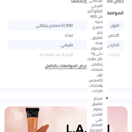
جمال ملامح الوجه ورسمها.
الإجمالي
الفرعي
للبائع أكبر
المواصفات
من 600
جنيه
اللون
GC990 مصحح برتقالي
مصري.
يتم
الجنس
نساء
تطبيق
هذه
الخارجي
طبيعي
الرسوم
حتى إذا
تارجت سكين
البشرة غير الموحدة
كان طلبك
يتضمن
عرض المواصفات بالكامل
منتجات
نون
إكسبرس
ومنتجات
ماركت.
سيتم
تطبيق
رسوم
الشحن
على
العناصر
الضخمة.