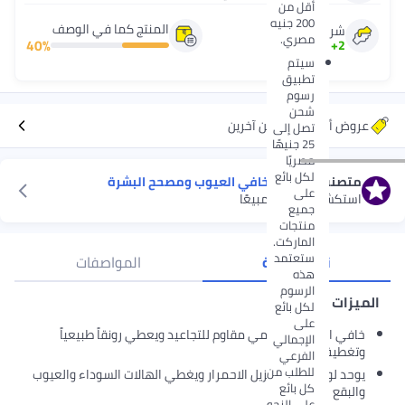
أقل من
200 جنيه
المنتج كما في الوصف
شريك لنون منذ
مصري.
40
%
2
+
سنين
سيتم
تطبيق
رسوم
شحن
عروض أكثر من بائعين آخرين
تصل إلى
25 جنيهًا
مصريًا
لكل بائع
متصنف
#28
في
خافي العيوب ومصحح البشرة
على
استكشف الأفضل مبيعًا
جميع
منتجات
الماركت.
ستعتمد
نظرة عامة
المواصفات
هذه
الرسوم
الميزات الأساسية
لكل بائع
على
خافي العيوب الكريمي مقاوم للتجاعيد ويعطي رونقاً طبيعياً
الإجمالي
وتغطية طبيعية
الفرعي
للطلب من
يوحد لون البشرة ويزيل الاحمرار ويغطي الهالات السوداء والعيوب
كل بائع
والبقع
على النحو