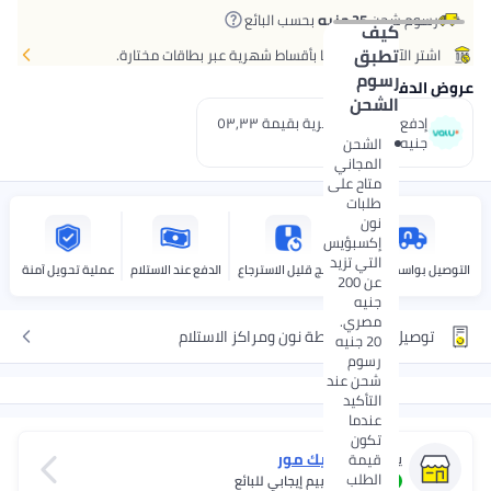
رسوم شحن
25 جنيه
بحسب البائع
كيف
تطبق
اشتر الآن وادفع لاحقًا بأقساط شهرية عبر بطاقات مختارة.
رسوم
وض الدفع
الشحن
إدفع 3 اقساط شهرية بقيمة ٥٣٫٣٣
جنيه.
الشحن
المجاني
متاح على
طلبات
نون
إكسبؤيس
التي تزيد
توصيل بواسطة نوون
منتج قليل الاسترجاع
الدفع عند الاستلام
عملية تحويل آمنة
عن 200
جنيه
مصري.
توصيل مجاني لنقطة نون ومراكز الاستلام
20 جنيه
رسوم
شحن عند
التأكيد
عندما
تكون
بيك مور
قيمة
يتم البيع عبر
3.4
الطلب
40%
تقييم إيجابي للبائع