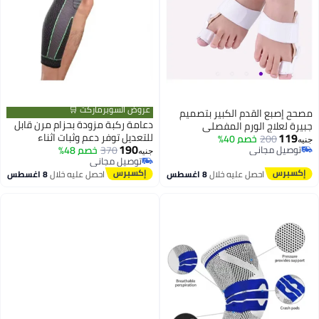
عروض السوبرماركت 🛒
مصحح إصبع القدم الكبير بتصميم
دعامة ركبة مزودة بحزام مرن قابل
جبيرة لعلاج الورم المفصلي
119
للتعديل توفر دعم وثبات اثناء
200
خصم 40%
جنيه
190
توصيل مجاني
370
خصم 48%
الرياضة والحركة اليومية مناسبة
جنيه
توصيل مجاني
توصيل مجاني
للرجال والنساء قطعة واحدة
توصيل مجاني
احصل عليه خلال
8 اغسطس
احصل عليه خلال
8 اغسطس