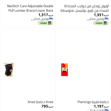
أويول زوجان من جوارب المحاذاة
NeoTech Care Adjustable Double
للنساء من اويو، بوليستر، متوسطة
Pull Lumbar Brace/Lower Back
1,317
1,351
الطول، زهري ملون، تصميم تدليك
Belt, Black, Size M
جنيه
جنيه
توصيل مجاني
توصيل مجاني
مضاد للتشنج للرياضة واليوغا
توصيل مجاني
توصيل مجاني
دعامة طبية Flamingo
Knee دعامة Knee
795
1,197
جنيه
جنيه
توصيل مجاني