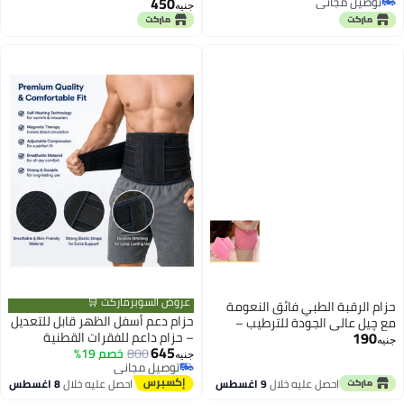
450
توصيل مجاني
جنيه
توصيل مجاني
عروض السوبرماركت 🛒
حزام الرقبة الطبي فائق النعومة
حزام دعم أسفل الظهر قابل للتعديل
مع چيل عالي الجودة للترطيب –
190
– حزام داعم للفقرات القطنية
لعلاج ومنع تشقق الجلد
جنيه
645
800
خصم 19%
والخصر بتصميم مرن ومريح –
جنيه
توصيل مجاني
مناسب للعمل والرياضة والأنشطة
توصيل مجاني
احصل عليه خلال
9 اغسطس
احصل عليه خلال
8 اغسطس
اليومية (مقاس XL)