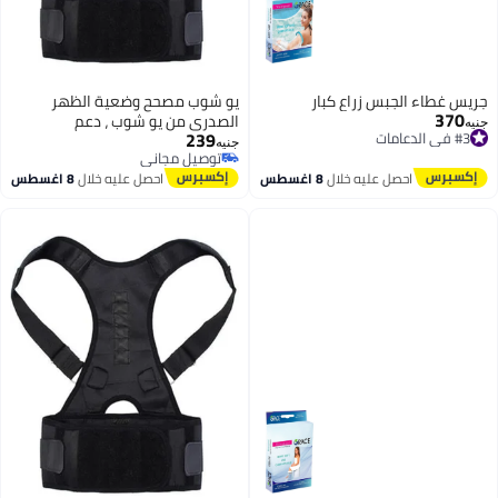
جريس غطاء الجبس زراع كبار
يو شوب مصحح وضعية الظهر
370
الصدري من يو شوب ، دعم
#3 في الدعامات
جنيه
239
توصيل مجاني
مغناطيسي لتخفيف الام الرقبة
جنيه
#3 في الدعامات
توصيل مجاني
والكتف والجزء العلوي والسفلي من
توصيل مجاني
احصل عليه خلال
8 اغسطس
احصل عليه خلال
8 اغسطس
الظهر،دعامة مثالية للعمود الفقري
القطني العنقي، حزام قابل للتعديل
(M)