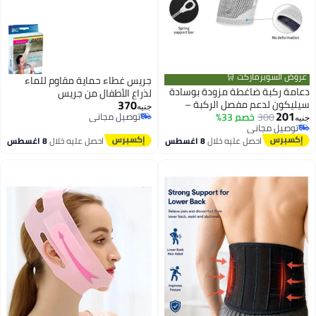
عروض السوبرماركت 🛒
جريس غطاء حماية مقاوم للماء
دعامة ركبة ضاغطة مزودة بوسادة
لذراع الأطفال من جريس
370
سيليكون لدعم مفصل الركبة –
جنيه
201
300
خصم 33%
مناسبة لكرة السلة والجري
توصيل مجاني
جنيه
توصيل مجاني
توصيل مجاني
والرياضة – مقاس موحد – متعدد
توصيل مجاني
احصل عليه خلال
8 اغسطس
احصل عليه خلال
8 اغسطس
الالوان قطعة واحدة