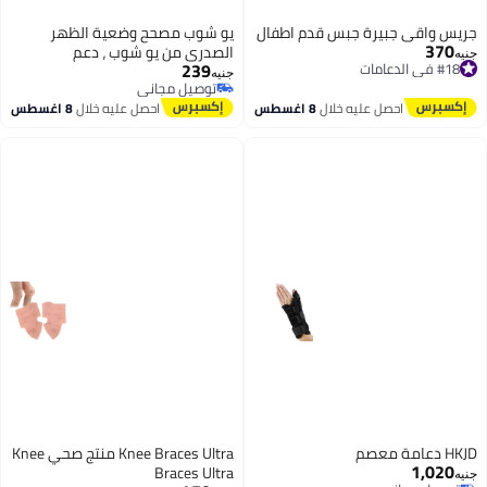
جريس واقي جبيرة جبس قدم اطفال
يو شوب مصحح وضعية الظهر
370
الصدري من يو شوب ، دعم
#18 في الدعامات
جنيه
239
توصيل مجاني
مغناطيسي لتخفيف الام الرقبة
جنيه
#18 في الدعامات
توصيل مجاني
والكتف والجزء العلوي والسفلي من
توصيل مجاني
احصل عليه خلال
8 اغسطس
احصل عليه خلال
8 اغسطس
الظهر،دعامة مثالية للعمود الفقري
القطني العنقي، حزام قابل للتعديل
(2XL)
HKJD دعامة معصم
Knee Braces Ultra منتج صحي Knee
1,020
Braces Ultra
جنيه