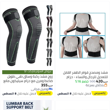
عروض السوبرماركت 🛒
مشد ومصحح قوام الظهر القابل
#8 في الدعامات
زوج مشد ركبة وساق طبي طويل
للتعديل للرجال والنساء - حزام
توصيل مجاني
420
ضاغط ومرن مع حزام سيليكون مانع
500
خصم 16%
استقامة الكتفين والظهر العلوي -
بتخلّص بسرعة
جنيه
355
للانزلاق - دعم المفاصل والأربطة
#8 في الدعامات
مشد طبي لتخفيف آلام الرقبة
جنيه
توصيل مجاني
والعضلات - للجري والجيم وكرة
وتعديل انحناء الجسم مقاس صغير
توصيل مجاني
احصل عليه خلال
8 اغسطس
احصل عليه خلال
8 اغسطس
القدم - للجنسين - متعدد الألوان