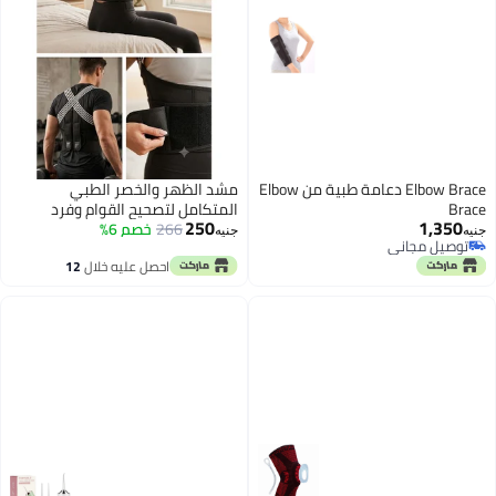
Elbow Brace دعامة طبية من Elbow
مشد الظهر والخصر الطبي
Brace
المتكامل لتصحيح القوام وفرد
250
1,350
266
الكتفين - موديل MYZ-3303
خصم 6%
جنيه
جنيه
توصيل مجاني
توصيل مجاني
احصل عليه خلال
12
اغسطس