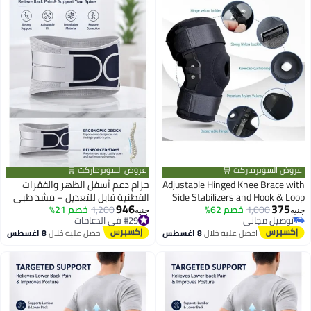
عروض السوبرماركت 🛒
عروض السوبرماركت 🛒
Adjustable Hinged Knee Brace with
حزام دعم أسفل الظهر والفقرات
Side Stabilizers and Hook & Loop
القطنية قابل للتعديل – مشد طبي
946
375
1,000
خصم 62%
Straps – Compression Knee
1,200
خصم 21%
مرن لدعم العمود الفقري وتحسين
#29 في الدعامات
جنيه
جنيه
توصيل مجاني
توصيل مجاني
Support for Sports & Daily
وضعية الجسم – خامة شبكية قابلة
توصيل مجاني
#29 في الدعامات
احصل عليه خلال
8 اغسطس
احصل عليه خلال
8 اغسطس
Activities – One Size Fits Most – 1
للتهوية للرجال والنساء
Piece