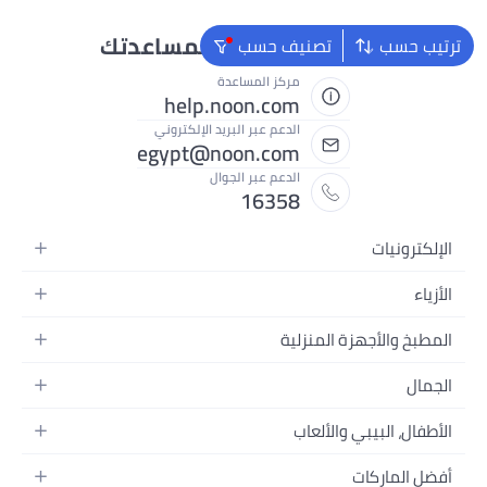
نحن دائماً جاهزون لمساعدتك
ترتيب حسب
تصنيف حسب
مركز المساعدة
help.noon.com
الدعم عبر البريد الإلكتروني
egypt@noon.com
الدعم عبر الجوال
16358
الإلكترونيات
الهواتف المتحركة
الأزياء
أجهزة التابلت
أزياء نسائية
المطبخ والأجهزة المنزلية
أجهزة الكمبيوتر المحمولة
أزياء رجالية
المطبخ وأدوات الطعام
الأجهزة المنزلية
الجمال
أزياء البنات
مستلزمات السرير
الكاميرات والصور وتسجيل الفيديو
العطور النسائية
أزياء الأولاد
الأطفال، البيبي والألعاب
مستلزمات الحمام
التلفزيونات
عطور الرجال
ساعات يد للرجال
عربات الأطفال وإكسسواراتها
ديكورات المنازل
سماعات الرأس
أفضل الماركات
المكياج