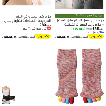
عروض السوبرماركت 🛒
حزام شد الوجه ورفع الذقن
حزام دعم أسفل الظهر قابل للتعديل
المزدوجة - لاستعادة نضارة وجمال
280
– حزام داعم للفقرات القطنية
ملامحك
أقل سعر في 7 يوم
جنيه
645
800
خصم 19%
والخصر بتصميم مرن ومريح –
توصيل مجاني
جنيه
توصيل مجاني
أقل سعر في 7 يوم
مناسب للعمل والرياضة والأنشطة
توصيل مجاني
احصل عليه خلال
8 اغسطس
احصل عليه خلال
8 اغسطس
اليومية (مقاس L)