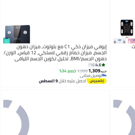
ث
إيوفي ميزان ذكي C1 مع بلوتوث، ميزان دهون
الجسم، ميزان حمام رقمي لاسلكي، 12 قياس، الوزن/
دهون الجسم/BMI، تحليل تكوين الجسم اللياقي
4.6
16
1,309
1,999
خصم 34%
جنيه
توصيل مجاني
توصيل مجاني
احصل عليه خلال
9 اغسطس