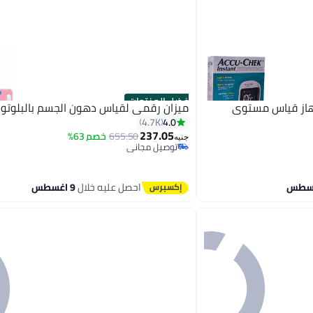
أفضل المنتجات
از قياس مستوى
ميزان رقمي لقياس دهون الجسم بالبلوتو
4.0
4.7K
#1 في موازين الوزن الرقمية (الصحة)
237.05
655.50
خصم 63%
جنيه
توصيل مجاني
#1 في موازين الوزن الرقمية (الصحة)
احصل عليه خلال
9 اغسطس