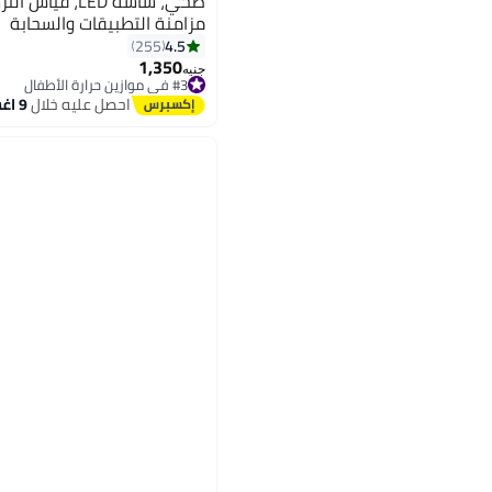
مزامنة التطبيقات والسحابة
4.5
255
1,350
جنيه
#3 في موازين حرارة الأطفال
توصيل مجاني
احصل عليه خلال
9 اغسطس
بتخلّص بسرعة
#3 في موازين حرارة الأطفال