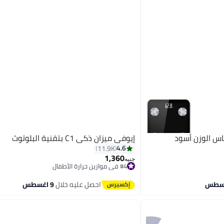
اس الوزن أسود
إيوفي ميزان ذكي C1 بتقنية البلوتوث
4.6
11.9K
1,360
جنيه
#4 في موازين حرارة الأطفال
توصيل مجاني
بتخلّص بسرعة
احصل عليه خلال
9 اغسطس
#4 في موازين حرارة الأطفال