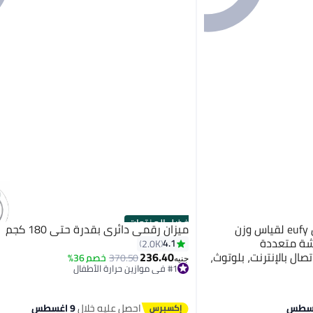
أفضل المنتجات
إيوفي ميزان حمام رقمي من eufy لقياس وزن
ميزان رقمي دائري بقدرة حتى 180 كجم
بيرة، شاشة متعددة
4.1
2.0K
صال بالإنترنت، بلوتوث،
236.40
370.50
خصم 36%
جنيه
#1 في موازين حرارة الأطفال
سم، أوضاع متعددة، دقة
توصيل مجاني
بتخلّص بسرعة
#1 في موازين حرارة الأطفال
احصل عليه خلال
9 اغسطس