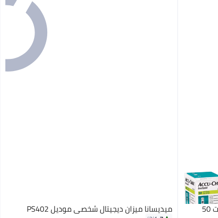
أكيو تشك قياس السكر أكيو-تشيك إنستانت 50
ميديسانا ميزان ديجيتال شخصي موديل PS402