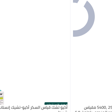
أفضل المنتجات
شاومي ميزان تكوين الجسم S400، 25 مقياس