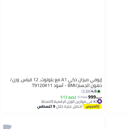
إيوفي ميزان ذكي A1 مع بلوتوث، 12 قياس، وزن/
دهون الجسم/BMI - أسود T9120K11
4.6
2.6K
999
1,144
خصم 12%
جنيه
#2 في موازين الوزن الرقمية (الصحة)
توصيل مجاني
احصل عليه خلال
9 اغسطس
بتخلّص بسرعة
#2 في موازين الوزن الرقمية (الصحة)