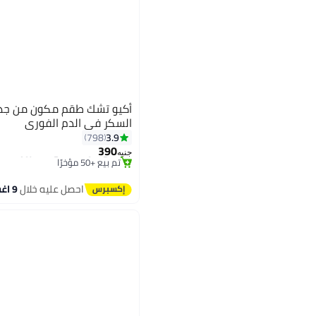
أكيو تشك طقم مكون من جه
السكر في الدم الفوري
#3 في سكر الدم
3.9
798
توصيل مجاني
باقي 5 وحدات في المخزون
390
جنيه
تم بيع +50 مؤخرًا
#3 في سكر الدم
احصل عليه خلال
9 اغسطس