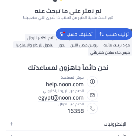
لم نعثر على ما تبحث عنه
تابع البحث فلدينا الكثير من المنتجات الأخرى التي ستعجبك!
البحث الشائع
ترتيب حسب
تصنيف حسب
فاصل أصابع القدم
ميزان حرارة للرضع
حزام لآلام الظهر للرجال
مواد تزييت مائية
بروتين مصل اللبن
بخور
بنادول للزكام والإنفلونزا
كيس ماء ساخن كهربائي
نحن دائماً جاهزون لمساعدتك
مركز المساعدة
help.noon.com
الدعم عبر البريد الإلكتروني
egypt@noon.com
الدعم عبر الجوال
16358
الإلكترونيات
الهواتف المتحركة