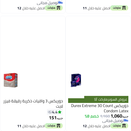
الشهية 50 مل
توصيل مجاني
توصيل مجاني
احصل عليه خلال
11
احصل عليه خلال
12
اغسطس
اغسطس
عروض السوبرماركت 🛒
دوريكس 3 واقيات ذكرية رقيقة فيزر
دوريكس Durex Extreme 30 Count
لايت
Condom Latex
4.4
6
1,060
1,160
خصم 8%
151
جنيه
جنيه
توصيل مجاني
توصيل مجاني
احصل عليه خلال
12
احصل عليه خلال
11
اغسطس
اغسطس