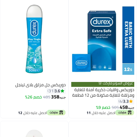
عروض السوبرماركت 🛒
دوريكس جل مزلق بلاي تينجل
دوريكس واقيات ذكرية آمنة للغاية
3.6
31
ومزلقة للغاية مكونة من 12 قطعة
358
485
خصم 26%
جنيه
لمزيد من الراحة
3.3
4
458
505
خصم 9%
جنيه
احصل عليه خلال
11
احصل عليه خلال
12
اغسطس
اغسطس