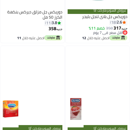
عروض السوبرماركت 🛒
دوريكس جل مزلق ديركس بنكهة
دوريكس جل بلاي تنجل بليجر
الكرز 50 مل
2.6
18
3.8
11
317
358
358
خصم 11%
جنيه
جنيه
أقل سعر في 7 يوم
أقل سعر في 7 يوم
احصل عليه خلال
12
احصل عليه خلال
11
اغسطس
اغسطس
عروض السوبرماركت 🛒
عروض السوبرماركت 🛒