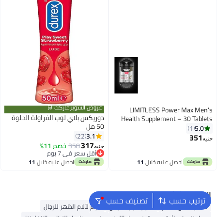
عروض السوبرماركت 🛒
LIMITLESS Power Max Men’s
دوريكس بلاي لوب الفراولة الحلوة
Health Supplement – 30 Tablets
50 مل
5.0
1
3.1
22
351
جنيه
317
358
خصم 11%
جنيه
أقل سعر في 7 يوم
أقل سعر في 7 يوم
احصل عليه خلال
11
احصل عليه خلال
11
اغسطس
اغسطس
البحث الشائع
ترتيب حسب
تصنيف حسب
فاصل أصابع القدم
ميزان حرارة للرضع
حزام لآلام الظهر للرجال