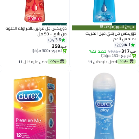
أفضل المنتجات
أفضل المنتجات
عروض السوبرماركت 🛒
دوريكس جل مزلق بالفراولة الحلوة
دوريكس جل بلاي فيل المزيت
من بلاي - 50 مل
بملمس ناعم
3.6
34
4.1
269
358
جنيه
317
410.67
خصم 22%
#4 في المشحمات
جنيه
#3 في المشحمات
بتخلّص بسرعة
بتخلّص بسرعة
تم بيع +300 مؤخرًا
احصل عليه خلال
11
احصل عليه خلال
11
تم بيع +280 مؤخرًا
#4 في المشحمات
اغسطس
اغسطس
#3 في المشحمات