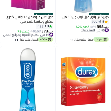
أفضل المنتجات
أفضل المنتجات
دوريكس بلاي فيل لوب جل 50 مل
دوريكس عبوة من 12 واقي ذكري
مضلع ومنقط بليجر مي
3.5
557
358
3.8
423
#5 في المشحمات
487
خصم 26%
جنيه
373
بتخلّص بسرعة
#1 في تنظيم الأسرة وموانع الحمل
410.67
خصم 9%
جنيه
#5 في المشحمات
تم بيع +150 مؤخرًا
#1 في تنظيم الأسرة وموانع الحمل
احصل عليه خلال
11
احصل عليه خلال
11
اغسطس
اغسطس