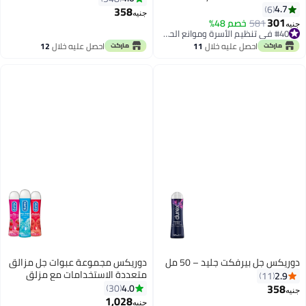
Extra Fun
4.7
6
358
جنيه
301
581
خصم 48%
جنيه
#40 في تنظيم الأسرة وموانع الحمل
#40 في تنظيم الأسرة وموانع الحمل
احصل عليه خلال
11
احصل عليه خلال
12
اغسطس
اغسطس
دوريكس جل بيرفكت جليد – 50 مل
دوريكس مجموعة عبوات جل مزالق
متعددة الاستخدامات مع مزلق
2.9
11
وخزات الإثارة ومزلق بنكهة الكرز
358
4.0
30
جنيه
القوية ومزلق بنكهة الفراولة
1,028
جنيه