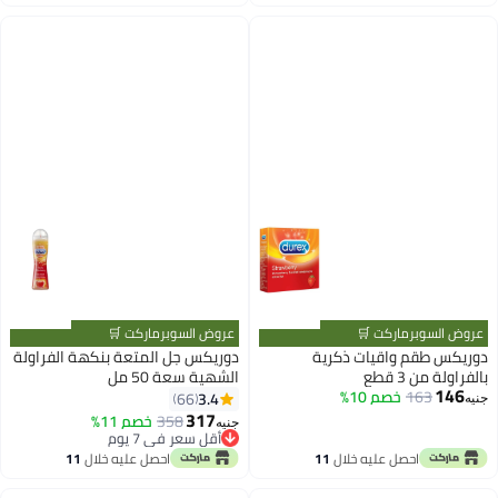
اغسطس
اغسطس
عروض السوبرماركت 🛒
عروض السوبرماركت 🛒
دوريكس طقم واقيات ذكرية
دوريكس جل المتعة بنكهة الفراولة
بالفراولة من 3 قطع
الشهية سعة 50 مل
146
163
خصم 10%
3.4
66
جنيه
317
358
خصم 11%
جنيه
أقل سعر في 7 يوم
أقل سعر في 7 يوم
احصل عليه خلال
11
احصل عليه خلال
11
اغسطس
اغسطس