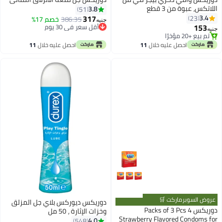
اللاتكس، عبوة من 3 قطع
3.8
51
317
3.4
23
386.35
خصم 17%
جنيه
153
أقل سعر في 30 يوم
جنيه
أقل سعر في 30 يوم
تم بيع +20 مؤخرًا
تم بيع +20 مؤخرًا
احصل عليه خلال
11
احصل عليه خلال
11
اغسطس
اغسطس
عروض السوبرماركت 🛒
دوريكس ديوركس بلاي جل المزلق
دوريكس 4 Packs of 3 Pcs
وخزات الإثارة ، 50 مل
Strawberry Flavored Condoms for
4.0
548