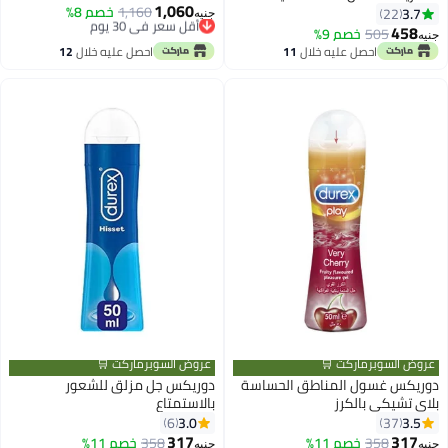
1,060
أقل سعر في 30 يوم
1,160
خصم 8%
3.7
22
جنيه
توصيل مجاني
458
505
خصم 9%
جنيه
أقل سعر في 30 يوم
احصل عليه خلال
11
احصل عليه خلال
12
اغسطس
اغسطس
عروض السوبرماركت 🛒
عروض السوبرماركت 🛒
دوريكس غسول المناطق الحساسة
دوريكس جل مزلق للشعور
بلاي تشيكي بالكرز
بالاستمتاع
3.0
3.5
6
37
317
317
358
خصم 11%
358
خصم 11%
جنيه
جنيه