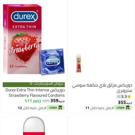
عروض السوبرماركت 🛒
دوريكس مزلق بلاي بنكهة سوسي
دوريكس Durex Extra Thin Intense
ستروبري
Strawberry Flavoured Condoms
3.3
6
359
405
For Men - 12s
خصم 11%
355
جنيه
جنيه
احصل عليه خلال
11
احصل عليه خلال
12
اغسطس
اغسطس