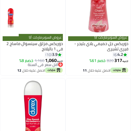
عروض السوبرماركت 🛒
عروض السوبرماركت 🛒
دوريكس جل حميمي بلاي بليجر -
دوريكس مزلق سينسوال ماساج 2
فيري تشيري
في 1 باليلانج
3.9
4.2
10
6
1,060
317
820
خصم 61%
1,160
أقل سعر في السنة
خصم 8%
جنيه
جنيه
توصيل مجاني
أقل سعر في السنة
احصل عليه خلال
11
احصل عليه خلال
12
اغسطس
اغسطس