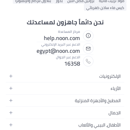
مواد تزييت مائية
بروتين مصل اللبن
بخور
بنادول للزكام والإنفلونزا
كيس ماء ساخن كهربائي
نحن دائماً جاهزون لمساعدتك
مركز المساعدة
help.noon.com
الدعم عبر البريد الإلكتروني
egypt@noon.com
الدعم عبر الجوال
16358
الإلكترونيات
الهواتف المتحركة
الأزياء
أجهزة التابلت
أزياء نسائية
المطبخ والأجهزة المنزلية
أجهزة الكمبيوتر المحمولة
أزياء رجالية
المطبخ وأدوات الطعام
الأجهزة المنزلية
الجمال
أزياء البنات
مستلزمات السرير
الكاميرات والصور وتسجيل الفيديو
العطور النسائية
أزياء الأولاد
الأطفال، البيبي والألعاب
مستلزمات الحمام
التلفزيونات