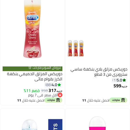
عروض السوبرماركت 🛒
دوريكس مزلق بلاي بنكهة ساسي
دوريكس المزلق الحميمي بنكهة
ستروبري من 3 قطع
الكرز بقوام مائي
5.0
1
4.0
88
599
جنيه
317
358
خصم 11%
جنيه
أقل سعر في 7 يوم
أقل سعر في 7 يوم
احصل عليه خلال
11
احصل عليه خلال
11
اغسطس
اغسطس