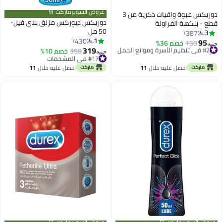
عروض السوبرماركت 🛒
دوريكس عبوة واقيات ذكرية من 3
دوريكس ديوركس مزلق بلاي فيل-
قطع - بنكهة الفراولة
50 مل
4.3
387
4.1
430
95
#2 في تنظيم الأسرة وموانع الحمل
150
خصم 36%
جنيه
319
تم بيع +170 مؤخرًا
358
خصم 10%
جنيه
#2 في تنظيم الأسرة وموانع الحمل
#17 في المشحمات
#17 في المشحمات
احصل عليه خلال
11
احصل عليه خلال
11
اغسطس
اغسطس