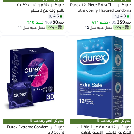
دوريكس Durex 12-Piece Extra Thin
دوريكس طقم واقيات ذكرية
Strawberry Flavored Condoms
بالفراولة من 3 قطع
4.5
4.3
6
43
98
359
405
خصم 11%
109
خصم 10%
جنيه
جنيه
احصل عليه خلال
12
احصل عليه خلال
11
اغسطس
اغسطس
عروض السوبرماركت 🛒
عروض السوبرماركت 🛒
دوريكس 12 قطعة من الواقيات
دوريكس Durex Extreme Condom
الذكرية اللاتكس الآمنة للغاية
30 Count