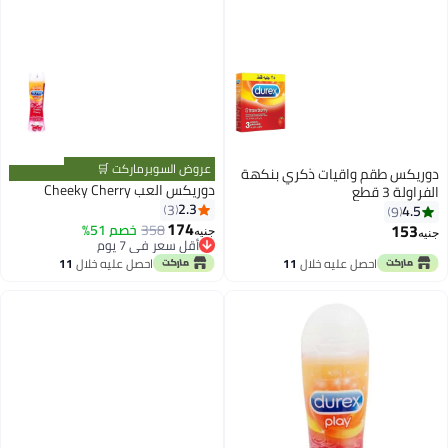
عروض السوبرماركت 🛒
دوريكس طقم واقيات ذكري بنكهة
دوريكس العب Cheeky Cherry
الفراولة 3 قطع
2.3
3
4.5
9
174
153
358
خصم 51%
جنيه
جنيه
أقل سعر في 7 يوم
أقل سعر في 7 يوم
احصل عليه خلال
11
احصل عليه خلال
11
اغسطس
اغسطس