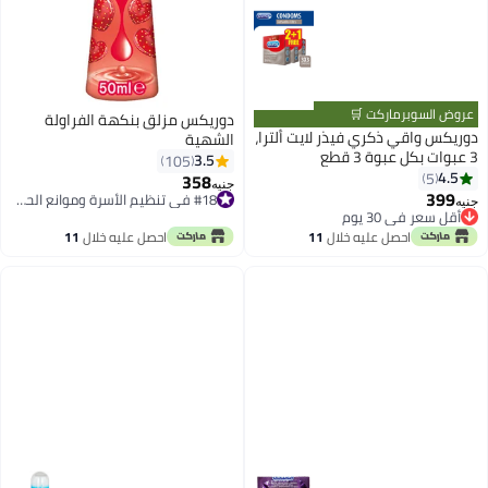
عروض السوبرماركت 🛒
دوريكس مزلق بنكهة الفراولة
دوريكس واقي ذكري فيذر لايت ألترا،
الشهية
3 عبوات بكل عبوة 3 قطع
3.5
105
4.5
5
358
جنيه
399
#18 في تنظيم الأسرة وموانع الحمل
جنيه
أقل سعر في 30 يوم
#18 في تنظيم الأسرة وموانع الحمل
أقل سعر في 30 يوم
احصل عليه خلال
11
احصل عليه خلال
11
اغسطس
اغسطس