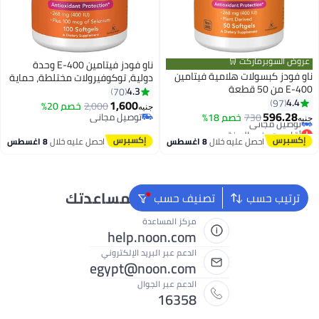
عروض السوبرماركت 🛒
ناو فودز فيتامين E-400 وحدة
ناو فودز كبسولات هلامية فيتامين
دولية، توكوفيرولات مختلطة، حماية
E-400 من 50 قطعة
مضادة للأكسدة، 100 كبسولة
4.3
70
4.4
97
هلامية
1,600
2,000
خصم 20%
جنيه
أقل سعر في السنة
596.28
730
خصم 18%
توصيل مجاني
جنيه
توصيل مجاني
توصيل مجاني
أقل سعر في السنة
احصل عليه خلال
8 اغسطس
احصل عليه خلال
8 اغسطس
نحن دائماً جاهزون لمساعدتك
ترتيب حسب
تصنيف حسب
مركز المساعدة
help.noon.com
الدعم عبر البريد الإلكتروني
egypt@noon.com
الدعم عبر الجوال
16358