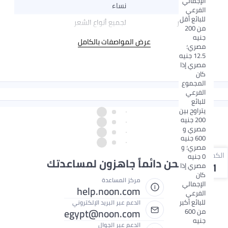
الإجمالي
الجنس
نساء
الفرعي
للبائع أقل
تارجت هير
لجميع أنواع الشعر
من 200
جنيه
عرض المواصفات بالكامل
مصري؛
12.5 جنيه
مصري إذا
كان
المجموع
الفرعي
للبائع
يتراوح بين
200 جنيه
مصري و
600 جنيه
مصري؛ و
الكمية
0 جنيه
نحن دائماً جاهزون لمساعدتك
1
مصري إذا
كان
مركز المساعدة
الإجمالي
help.noon.com
الفرعي
للبائع أكبر
الدعم عبر البريد الإلكتروني
egypt@noon.com
من 600
جنيه
الدعم عبر الجوال