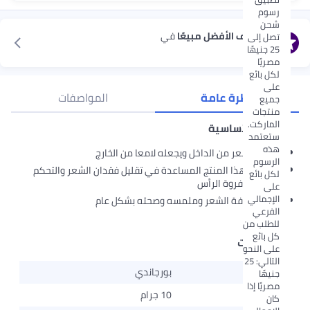
رسوم
شحن
استكشف الأفضل مبيعًا
في
تصل إلى
الحنة
25 جنيهًا
مصريًا
لكل بائع
على
نظرة عامة
المواصفات
جميع
منتجات
الماركت.
الميزات الأساسية
ستعتمد
هذه
يقوي الشعر من الداخل ويجعله لامعا من الخارج
الرسوم
يستطيع هذا المنتج المساعدة في تقليل فقدان الشعر والتحكم
لكل بائع
في حكة فروة الرأس
على
الإجمالي
تحسن كثافة الشعر وملمسه وصحته بشكل عام
الفرعي
للطلب من
كل بائع
المواصفات
على النحو
التالي: 25
اللون
بورجاندي
جنيهًا
مصريًا إذا
الحجم
10 جرام
كان