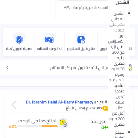
الشحن
إدفع 3 اقساط شهرية بقيمة ٣٣٫٠٠
جنيه.
الشحن
المجاني
متاح على
طلبات
نون
إكسبؤيس
التي تزيد
التوصيل بواسطة نوون
منتج قليل الاسترجاع
الدفع عند الاستلام
عملية تحويل آمنة
عن 200
جنيه
مصري.
توصيل مجاني لنقطة نون ومراكز الاستلام
20 جنيه
رسوم
شحن عند
التأكيد
عندما
تكون
Dr. Ibrahim Helal Al-Barry Pharmacy
قيمة
يتم البيع عبر
الطلب
2.9
30%
تقييم إيجابي للبائع
أقل من
200 جنيه
المنتج كما في الوصف
شريك لنون منذ
مصري.
40
%
3
+
سنين
سيتم
تطبيق