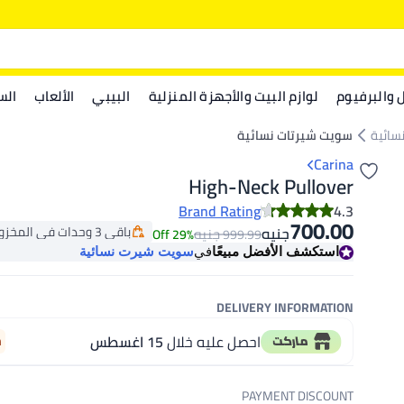
ل والبرفيوم
لوازم البيت والأجهزة المنزلية
البيبي
الألعاب
الس
سائية
سويت شيرتات نسائية
Carina
High-Neck Pullover
Brand Rating
4.3
700.00
باقي 3 وحدات في المخزون
جنيه
جنيه
29% Off
999.99
باقي 3 وحدات في المخزون
استكشف الأفضل مبيعًا
في
سويت شيرت نسائية
DELIVERY INFORMATION
احصل عليه خلال
15 اغسطس
m
PAYMENT DISCOUNT