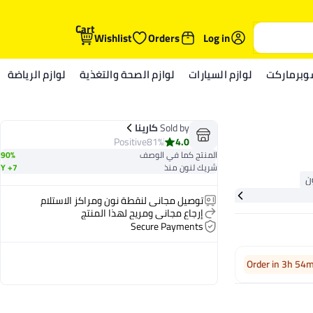
Cart
Wishlist
Orders
Log in
وبرماركت
لوازم السيارات
لوازم الصحة والتغذية
لوازم الرياضة
Sold by
كارينا
Positive
81%
4.0
المنتج كما في الوصف
90%
شريك لنون منذ
7+ Y
توصيل مجاني لنقطة نون ومراكز الاستلام
إرجاع مجاني ومريح لهذا المنتج
Secure Payments
Order in 3h 54