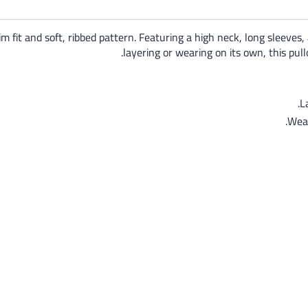
m fit and soft, ribbed pattern. Featuring a high neck, long sleeves,
layering or wearing on its own, this pull
L
Wear