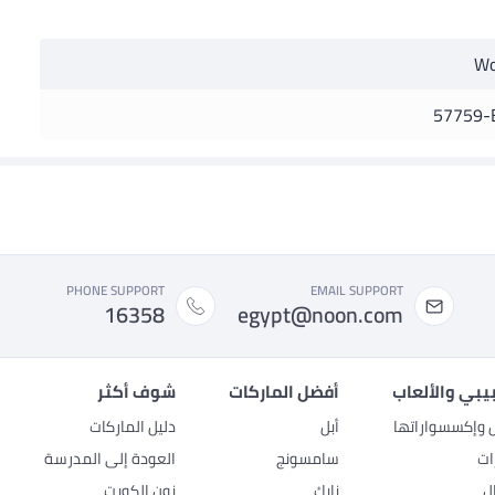
W
57759-
PHONE SUPPORT
EMAIL SUPPORT
16358
egypt@noon.com
بيبي والألعاب
أفضل الماركات
شوف أكثر
ل وإكسسواراتها
أبل
دليل الماركات
ات
سامسونج
العودة إلى المدرسة
ل
نايك
نون الكويت