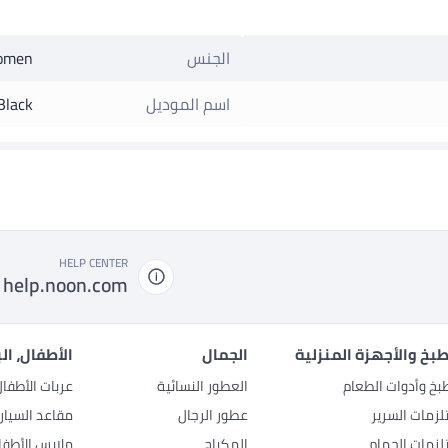
الجنس
omen
اسم الموديل
Black
HELP CENTER
help.noon.com
بخ والأجهزة المنزلية
الجمال
الأطفال، ال
بخ وأدوات الطعام
العطور النسائية
عربات الأطفا
زمات السرير
عطور الرجال
مقاعد السيار
زمات الحمام
المكياج
ملابس الأطفا