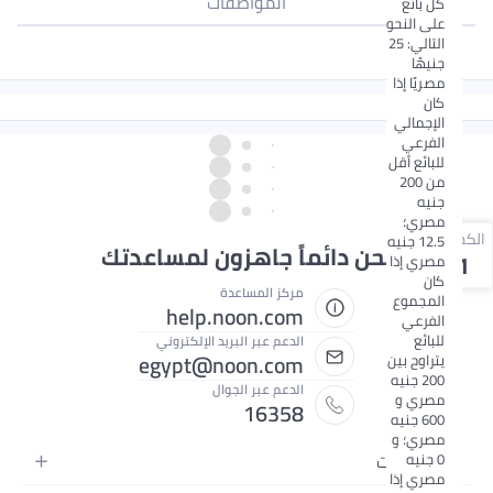
المواصفات
كل بائع
على النحو
التالي: 25
جنيهًا
مصريًا إذا
كان
الإجمالي
الفرعي
للبائع أقل
من 200
جنيه
مصري؛
الكمية
12.5 جنيه
نحن دائماً جاهزون لمساعدتك
1
مصري إذا
كان
مركز المساعدة
المجموع
help.noon.com
الفرعي
للبائع
الدعم عبر البريد الإلكتروني
egypt@noon.com
يتراوح بين
200 جنيه
الدعم عبر الجوال
مصري و
16358
600 جنيه
مصري؛ و
0 جنيه
الإلكترونيات
مصري إذا