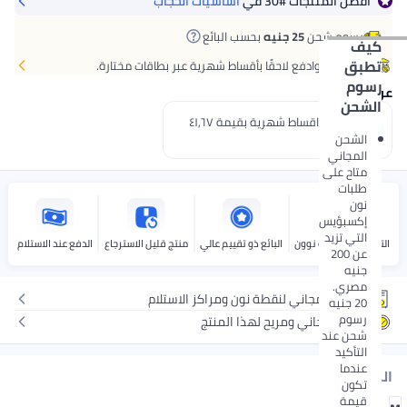
أفضل المنتجات
#30
في
أساسيات الحجاب
رسوم شحن
25 جنيه
بحسب البائع
كيف
تطبق
اشتر الآن وادفع لاحقًا بأقساط شهرية عبر بطاقات مختارة.
رسوم
عروض الدفع
الشحن
إدفع 3 اقساط شهرية بقيمة ٤١٫٦٧
جنيه.
الشحن
المجاني
متاح على
طلبات
نون
إكسبؤيس
التي تزيد
التوصيل بواسطة نوون
البائع ذو تقييم عالي
منتج قليل الاسترجاع
الدفع عند الاستلام
عن 200
جنيه
مصري.
توصيل مجاني لنقطة نون ومراكز الاستلام
20 جنيه
رسوم
إرجاع مجاني ومريح لهذا المنتج
شحن عند
التأكيد
عندما
المقاس
تكون
قيمة