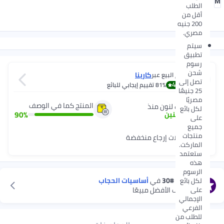
XL
L
M
الطلب
أقل من
200 جنيه
مصري.
سيتم
تطبيق
رسوم
شحن
كارينا
يتم البيع عبر
تصل إلى
4.0
81%
تقييم إيجابي للبائع
25 جنيهًا
مصريًا
المنتج كما في الوصف
شريك لنون منذ
لكل بائع
90
%
7
+
سنين
على
جميع
منتجات
معدّلات إرجاع منخفضة
الماركت.
ستعتمد
هذه
الرسوم
متصنف
#30
في
أساسيات الحجاب
لكل بائع
على
استكشف الأفضل مبيعًا
الإجمالي
الفرعي
للطلب من