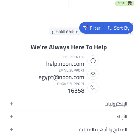
وغرفة النوم والمعيشة
Popular Searches
Filter
Sort By
وسادة الرقبة
مرتبة هوائية
منشفة الشاطئ
We're Always Here To Help
HELP CENTER
help.noon.com
EMAIL SUPPORT
egypt@noon.com
PHONE SUPPORT
16358
الإلكترونيات
الهواتف المتحركة
الأزياء
أجهزة التابلت
أزياء نسائية
المطبخ والأجهزة المنزلية
أجهزة الكمبيوتر المحمولة
أزياء رجالية