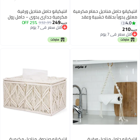
انتيكيانو حامل مناديل حمام مكرمية
انتيكيانو حامل مناديل ورقية
معلق يدوياً بحلقة خشبية وعقد
مكرمية جداري يدوي – حامل رول
249
زخرفية بسيطة، يجمع بين العملية
332.35
25% OFF
مزدوج للمطبخ والحمام بتصميم
4.0
3
جنيه
أقل سعر في 7 يوم
والطابع البوهيمي الطبيعي لإضافة
بوهيمي من خيوط القطن الطبيعي
210
جنيه
أقل سعر في 7 يوم
لمسة دافئة وأنيقة للحمام أو
أقل سعر في 7 يوم
أقل سعر في 7 يوم
المساحات الصغيرة – 16.14 x 15.7
in
انتيكيانو حامل مناديل ورقية
انتيكيانو صندوق مناديل مكرمية