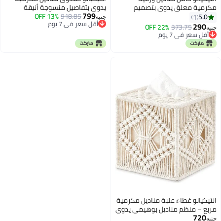
مكرمية معلق يدوي بتصميم
يدوي بتفاصيل منسوجة أنيقة
799
بوهيمي أنيق للمطبخ والحمام
918.85
13% OFF
لديكور طاولة عصري ومنظم – 25 ×
5.0
1
جنيه
أقل سعر في 7 يوم
وتنظيم المساحات – 45 × 18 سم
14 × 14 سم
290
22% OFF
373.75
جنيه
أقل سعر في 7 يوم
تقريبًا
أقل سعر في 7 يوم
أقل سعر في 7 يوم
انتيكيانو غطاء علبة مناديل مكرمية
مربع – منظم مناديل بوهيمي يدوي
720
بقاعدة مفتوحة لديكور الحمام
جنيه