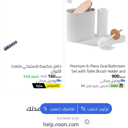
Premium 6-Piece Oval Ba
حامل مكنسة بلاستيكي متعدد
Set with Toilet Brush Hold
الألوان
160
9
Wood
300
خصم 46%
جنيه
يل مجاني
توصيل مجاني
يل مجاني
توصيل مجاني
احصل عليه خلال
11
اغسطس
نحن دائماً جاهزون لمساعدتك
ترتيب حسب
تصنيف حسب
مركز المساعدة
help.noon.com