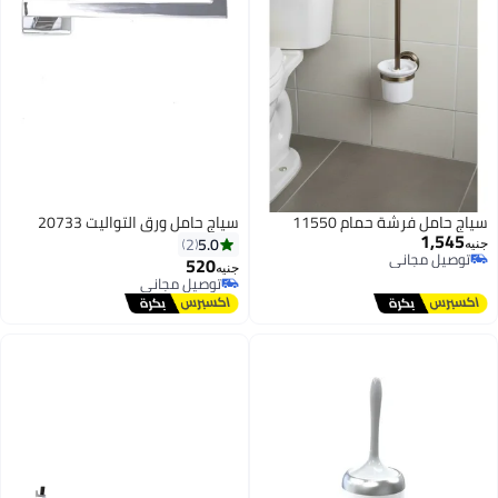
مل فرشة حمام 11550
سياج حامل ورق التواليت 20733
1,5
5.0
2
يل مجاني
520
جنيه
يل مجاني
توصيل مجاني
توصيل مجاني