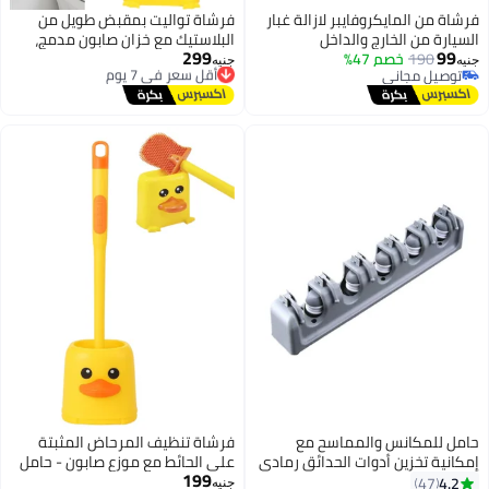
ن المايكروفايبر لازالة غبار
فرشاة تواليت بمقبض طويل من
ة من الخارج والداخل
البلاستيك مع خزان صابون مدمج،
299
190
خصم 47%
أقل سعر في 7 يوم
فرشاة تنظيف تواليت بحامل يُثبت
جنيه
يل مجاني
توصيل مجاني
على الحائط، أفكار للحمام، فرشاة
يل مجاني
أقل سعر في 7 يوم
تنظيف التواليت، فرشاة مرحاض
على شكل بطة، منظف عملي
للحمام والمراحيض
للمكانس والمماسح مع
فرشاة تنظيف المرحاض المثبتة
ة تخزين أدوات الحدائق رمادي
على الحائط مع موزع صابون - حامل
199
أقل سعر في 7 يوم
بتصميم بطة، شعيرات سيليكون
47
جنيه