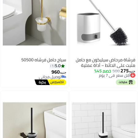
 مرحاض سيليكون مع حامل
سياج حامل فرشاه 50500
لى الحائط – أداة عملية
5.0
1
2
500
عر في 7 يوم
خصم 45%
 مقاومة للكسر Z
960
جنيه
 المخزون
توصيل مجاني
عر في 7 يوم
توصيل مجاني