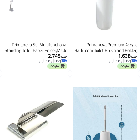
Primanova Sui Multifunctional
Primanova Premium A
Standing Toilet Paper Holder,Made
Bathroom Toilet Brush and H
2,745
1,6
of High PP Plastic,Consist of Toilet
Used for Bathroom,
جنيه
يل مجاني
توصيل مجاني
Brush and Its Holder,Roll Holder
يل مجاني
توصيل مجاني
and Top Storage Shelf To Put Your
Phone or Other Items. (Grey)