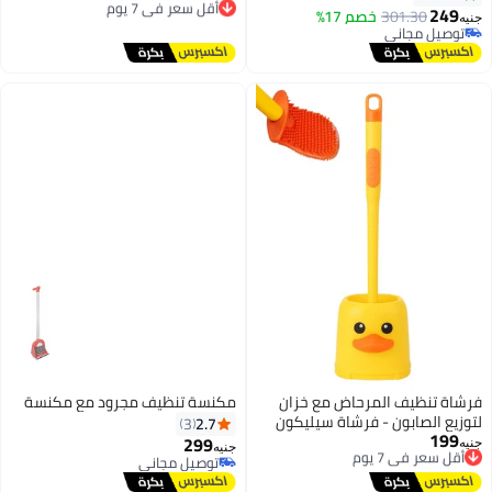
توصيل مجاني
متينة، مقبض مريح مانع للانزلاق
2
301.30
خصم 17%
أقل سعر في 7 يوم
لتنظيف صحي للحمام
يل مجاني
يل مجاني
تنظيف المرحاض مع خزان
مكنسة تنظيف مجرود مع مكنسة
 الصابون - فرشاة سيليكون
2.7
3
1
عر في 7 يوم
على الحائط مع علبة تخزين
299
جنيه
يل مجاني
كل بطة لطيفة، منظف حمام
توصيل مجاني
عر في 7 يوم
هل الجفاف
توصيل مجاني