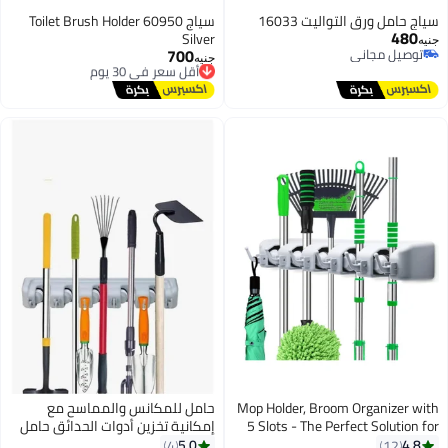
مل ورق التواليت 16033
سياج Toilet Brush Holder 60950
4
Silver
700
يل مجاني
أقل سعر في 30 يوم
جنيه
يل مجاني
توصيل مجاني
أقل سعر في 30 يوم
Mop Holder, Broom Organize
حامل للمكانس والمماسح مع
5 Slots - The Perfect Solut
إمكانية تخزين أدوات الحدائق حامل
Organizing Cleaning Too
مكانس ومماسح منظم مكانس
5.0
4
12