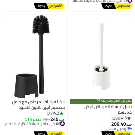
يل مجاني
لسوبرماركت 🛒
أيكيا فرشاة المرحاض مع حامل
رشاة المرحاض أبيض
بتصميم أنيق باللون الاسود
4.2
23
299
245
#6 في حامل فرشاة تنظيف الحمام
290
خصم 15%
جنيه
206.
توصيل مجاني
#6 في حامل فرشاة تنظيف الحمام
عر في 7 يوم