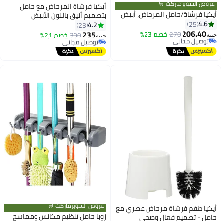
لسوبرماركت 🛒
أيكيا فرشاة المرحاض مع حامل
فرشاة/حامل المرحاض، أبيض
بتصميم أنيق باللون الأبيض
25
4.2
23
عر في 7 يوم
206.
235
يل مجاني
270
خصم 23%
300
خصم 21%
جنيه
10 مؤخرًا
#9 في حامل فرشاة تنظيف الحمام
أقل سعر في 7 يوم
توصيل مجاني
#9 في حامل فرشاة تنظيف الحمام
عروض السوبرماركت 🛒
 طقم فرشاة مرحاض عصري مع
زوبا حامل تنظيم مكانس ومماسح
- تصميم فعال وصحي