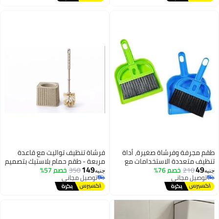
رفة وفرشاة صغيرة، أداة
فرشاة تنظيف تواليت مع قاعدة
متعددة الاستخدامات مع
مربعة - طقم حمام بلاستيك بتصميم
149
210
خصم 76%
يدوية، مجرفة بلاستيكية،
350
خصم 57%
"تريكو" عصري - شعيرات كثيفة
جنيه
يل مجاني
توصيل مجاني
من قطعتين، مكنسة تنظيف
ومقبض طويل - بيج
يل مجاني
توصيل مجاني
ة