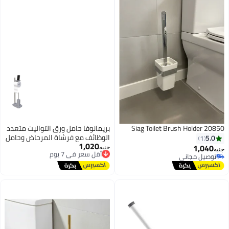
Siag Toilet Brush Holder
بريمانوفا حامل ورق التواليت متعدد
الوظائف مع فرشاة المرحاض وحامل
1
1,020
أقل سعر في 7 يوم
الهاتف المحمول
1,0
جنيه
توصيل مجاني
يل مجاني
أقل سعر في 7 يوم
يل مجاني